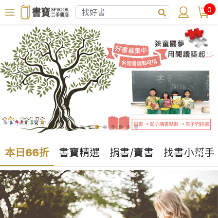
0
本日66折
書寶精選
捐書/賣書
找書小幫手