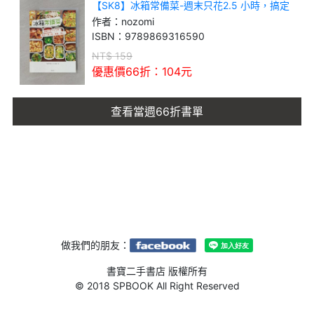
【SK8】冰箱常備菜-週末只花2.5 小時，搞定
一週三餐、便當、點心！
作者：
nozomi
ISBN：
9789869316590
NT$
159
優惠價66折：
104
元
查看當週66折書單
做我們的朋友：
書寶二手書店 版權所有
© 2018 SPBOOK All Right Reserved