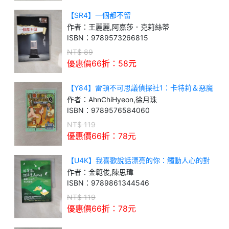
【SR4】一個都不留
作者：
王麗麗,阿嘉莎．克莉絲蒂
ISBN：
9789573266815
NT$
89
優惠價66折：
58
元
【Y84】雷頓不可思議偵探社1：卡特莉＆惡魔
的禮服
作者：
AhnChiHyeon,徐月珠
ISBN：
9789576584060
NT$
119
優惠價66折：
78
元
【U4K】我喜歡說話漂亮的你：觸動人心的對
話溫度
作者：
金範俊,陳思瑋
ISBN：
9789861344546
NT$
119
優惠價66折：
78
元