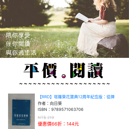
【RRD】塔羅葵花寶典12周年紀念版：從牌
義、牌陣到解牌入門
作者：
向日葵
ISBN：
9789571063706
NT$
219
優惠價66折：
144
元