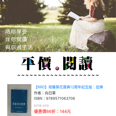
【RRD】塔羅葵花寶典12周年紀念版：從牌
義、牌陣到解牌入門
作者：
向日葵
ISBN：
9789571063706
NT$
219
優惠價66折：
144
元