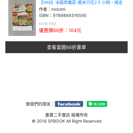
【SK8】冰箱常備菜-週末只花2.5 小時，搞定
一週三餐、便當、點心！
作者：
nozomi
ISBN：
9789869316590
NT$
159
優惠價66折：
104
元
查看當週66折書單
做我們的朋友：
書寶二手書店 版權所有
© 2018 SPBOOK All Right Reserved