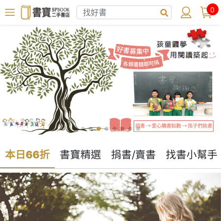
0
本日66折
書寶精選
捐書/賣書
找書小幫手