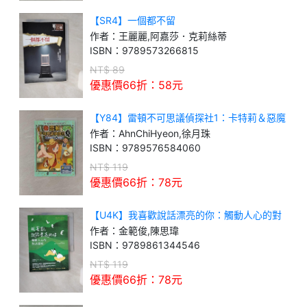
【SR4】一個都不留
作者：
王麗麗,阿嘉莎．克莉絲蒂
ISBN：
9789573266815
NT$
89
優惠價66折：
58
元
【Y84】雷頓不可思議偵探社1：卡特莉＆惡魔
的禮服
作者：
AhnChiHyeon,徐月珠
ISBN：
9789576584060
NT$
119
優惠價66折：
78
元
【U4K】我喜歡說話漂亮的你：觸動人心的對
話溫度
作者：
金範俊,陳思瑋
ISBN：
9789861344546
NT$
119
優惠價66折：
78
元