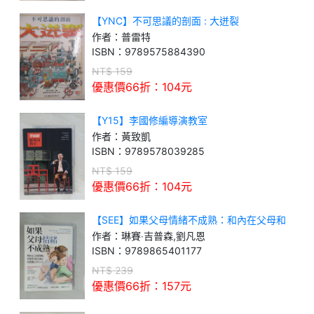
【YNC】不可思議的剖面 : 大迸裂
作者：
普雷特
ISBN：
9789575884390
NT$
159
優惠價66折：
104
元
【Y15】李國修編導演教室
作者：
黃致凱
ISBN：
9789578039285
NT$
159
優惠價66折：
104
元
【SEE】如果父母情緒不成熟：和內在父母和
解，從假性孤兒邁向情感獨立的大人
作者：
琳賽‧吉普森,劉凡恩
ISBN：
9789865401177
NT$
239
優惠價66折：
157
元