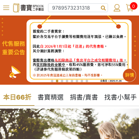
0
本日66折
書寶精選
捐書/賣書
找書小幫手