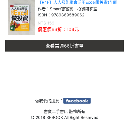
【R4F】人人都能學會活用Excel做投資(全圖
解)
作者：
Smart智富真．投資研究室
ISBN：
9789869589062
NT$
159
優惠價66折：
104
元
查看當週66折書單
做我們的朋友：
書寶二手書店 版權所有
© 2018 SPBOOK All Right Reserved