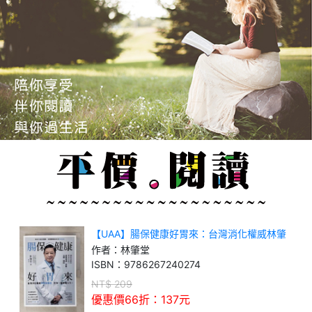
【UAA】腸保健康好胃來：台灣消化權威林肇
堂教授，許你一個順暢人生
作者：
林肇堂
ISBN：
9786267240274
NT$
209
優惠價66折：
137
元