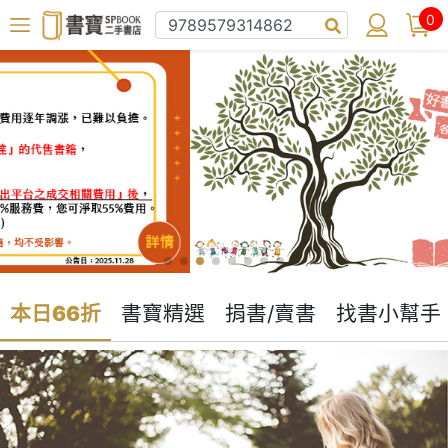
0
本日66折
書寶精選
捐書/賣書
找書小幫手