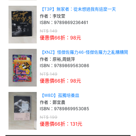
【T3P】無家者：從未想過我有這麼一天
作者：
李玟萱
ISBN：
9789869236461
NT$
149
優惠價66折：
98
元
【XNZ】怪傑佐羅力46-怪傑佐羅力之亂糟糟鬧
哄哄電視臺
作者：
原裕,周姚萍
ISBN：
9789869563086
NT$
149
優惠價66折：
98
元
【W8D】孤獨培養皿
作者：
鄭宜農
ISBN：
9789869953085
NT$
199
優惠價66折：
131
元