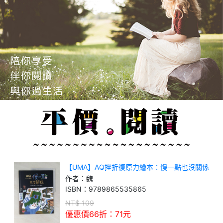
【UMA】AQ挫折復原力繪本：慢一點也沒關係
作者：
魏
ISBN：
9789865535865
NT$
109
優惠價66折：
71
元