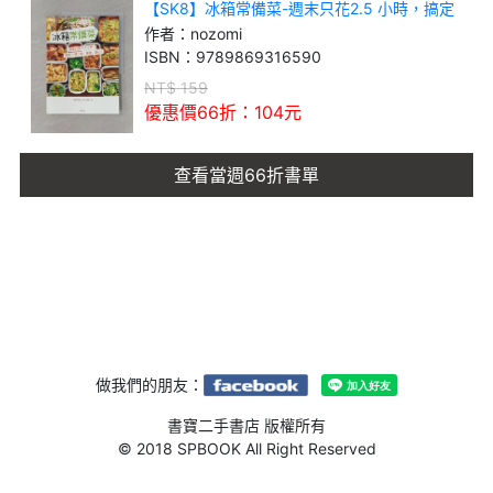
【SK8】冰箱常備菜-週末只花2.5 小時，搞定
一週三餐、便當、點心！
作者：
nozomi
ISBN：
9789869316590
NT$
159
優惠價66折：
104
元
查看當週66折書單
做我們的朋友：
書寶二手書店 版權所有
© 2018 SPBOOK All Right Reserved