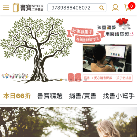
0
本日66折
書寶精選
捐書/賣書
找書小幫手