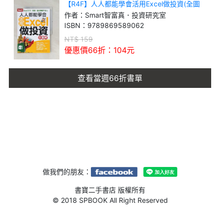
【R4F】人人都能學會活用Excel做投資(全圖
解)
作者：
Smart智富真．投資研究室
ISBN：
9789869589062
NT$
159
優惠價66折：
104
元
查看當週66折書單
做我們的朋友：
書寶二手書店 版權所有
© 2018 SPBOOK All Right Reserved