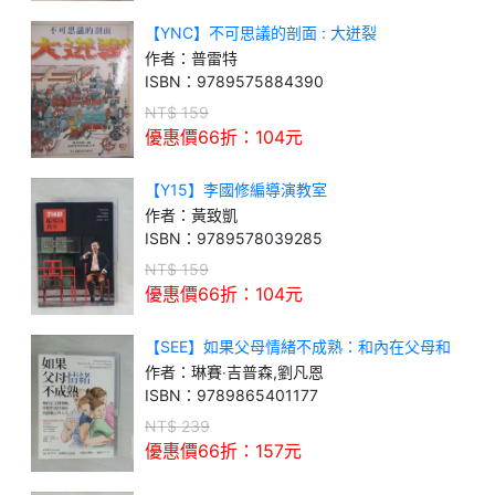
【YNC】不可思議的剖面 : 大迸裂
作者：
普雷特
ISBN：
9789575884390
NT$
159
優惠價66折：
104
元
【Y15】李國修編導演教室
作者：
黃致凱
ISBN：
9789578039285
NT$
159
優惠價66折：
104
元
【SEE】如果父母情緒不成熟：和內在父母和
解，從假性孤兒邁向情感獨立的大人
作者：
琳賽‧吉普森,劉凡恩
ISBN：
9789865401177
NT$
239
優惠價66折：
157
元