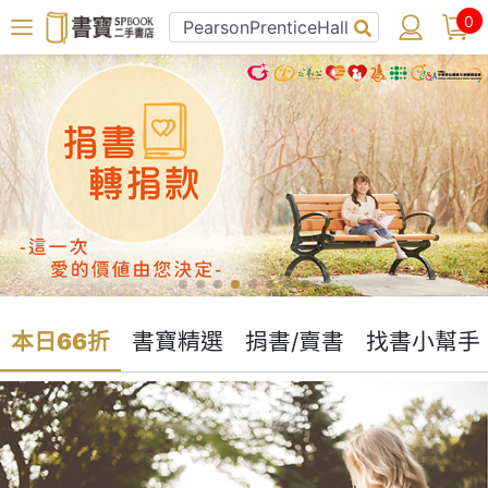
0
本日66折
書寶精選
捐書/賣書
找書小幫手