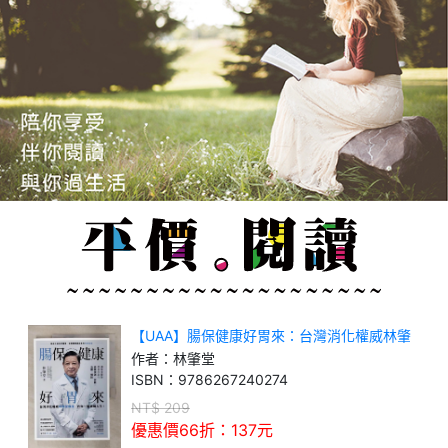
【UAA】腸保健康好胃來：台灣消化權威林肇
堂教授，許你一個順暢人生
作者：
林肇堂
ISBN：
9786267240274
NT$
209
優惠價66折：
137
元