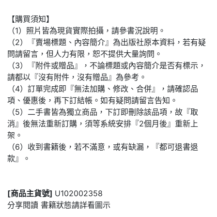
【購買須知】
（1）照片皆為現貨實際拍攝，請參書況說明。
（2）『賣場標題、內容簡介』為出版社原本資料，若有疑
問請留言，但人力有限，恕不提供大量詢問。
（3）『附件或贈品』，不論標題或內容簡介是否有標示，
請都以『沒有附件，沒有贈品』為參考。
（4）訂單完成即『無法加購、修改、合併』，請確認品
項、優惠後，再下訂結帳。如有疑問請留言告知。
（5）二手書皆為獨立商品，下訂即刪除該品項，故『取
消』後無法重新訂購，須等系統安排『2個月後』重新上
架。
（6）收到書籍後，若不滿意，或有缺漏，『都可退書退
款』。
[商品主貨號]
U102002358
分享閱讀 書籍狀態請詳看圖示