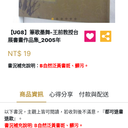
【UG8】筆歌墨舞-王前教授台
展書畫作品集_2005年
NT$
19
書況補充說明：
B自然泛黃書斑、髒污。
商品資訊
心得分享
付款與配送
以下書況，主觀上皆可閱讀，若收到後不滿意，『
都可退書
退款
』。
書況補充說明: B自然泛黃書斑、髒污。