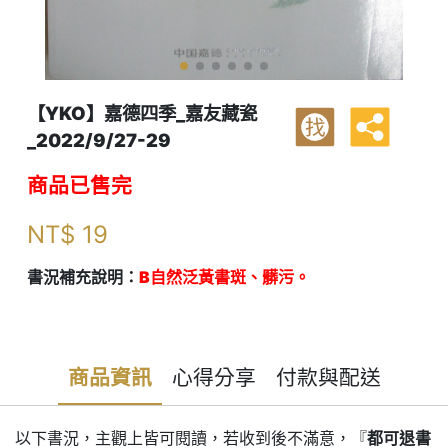
【YKO】嘉德四季_嘉友藏瓷
找
_2022/9/27-29
商品已售完
NT$
19
書況補充說明：
B自然泛黃書斑、髒污。
商品資訊
心得分享
付款與配送
以下書況，主觀上皆可閱讀，若收到後不滿意，『
都可退書