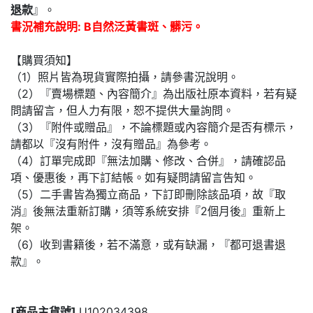
退款
』。
書況補充說明: B自然泛黃書斑、髒污。
【購買須知】
（1）照片皆為現貨實際拍攝，請參書況說明。
（2）『賣場標題、內容簡介』為出版社原本資料，若有疑
問請留言，但人力有限，恕不提供大量詢問。
（3）『附件或贈品』，不論標題或內容簡介是否有標示，
請都以『沒有附件，沒有贈品』為參考。
（4）訂單完成即『無法加購、修改、合併』，請確認品
項、優惠後，再下訂結帳。如有疑問請留言告知。
（5）二手書皆為獨立商品，下訂即刪除該品項，故『取
消』後無法重新訂購，須等系統安排『2個月後』重新上
架。
（6）收到書籍後，若不滿意，或有缺漏，『都可退書退
款』。
[商品主貨號]
U102034398