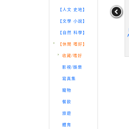
【人文 史地】
【文學 小說】
gCheng_M
【YM3】華美文化
【Q3O】PORTRAIT_Wei
【
【自然 科學】
ntemporary
Jia_Michael Ku Gallery
/10/4
【休閒 嗜好】
19
19
19
元
售價：
669
元
售價：
389
元
收藏/嗜好
影視/娛樂
寫真集
寵物
餐飲
旅遊
體育