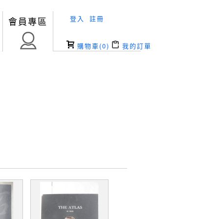
登入
註冊
會員專區
購物車(
0
)
我的訂單