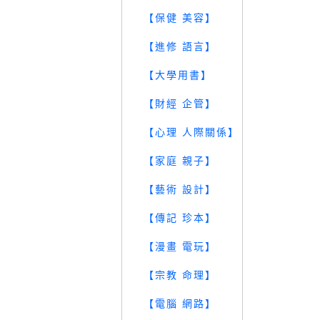
【保健 美容】
【進修 語言】
【大學用書】
【財經 企管】
【心理 人際關係】
【家庭 親子】
【藝術 設計】
【傳記 珍本】
【漫畫 電玩】
【宗教 命理】
【電腦 網路】