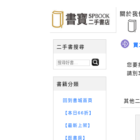
關於我
買
二手書搜尋
您要
請別
書籍分類
回到書城首頁
其他
【本日66折】
【最新上架】
【逛書房】