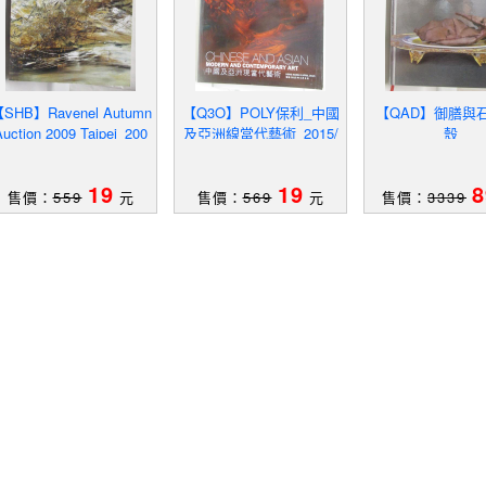
SHB】Ravenel Autumn
【Q3O】POLY保利_中國
【QAD】御膳與
Auction 2009 Taipei_200
及亞洲線當代藝術_2015/
殼
9/12/6
4/6
19
19
8
售價：
559
元
售價：
569
元
售價：
3339