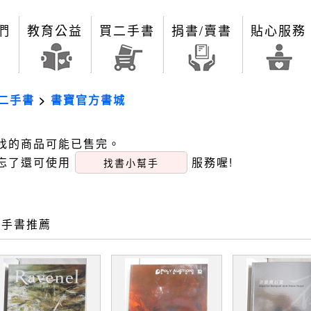
們
教育公益
買二手書
捐書/賣書
貼心服務
二手書
>
書寶官方書城
找的商品可能已售完。
忘了還可使用
服務喔!
找書小幫手
二手書推薦