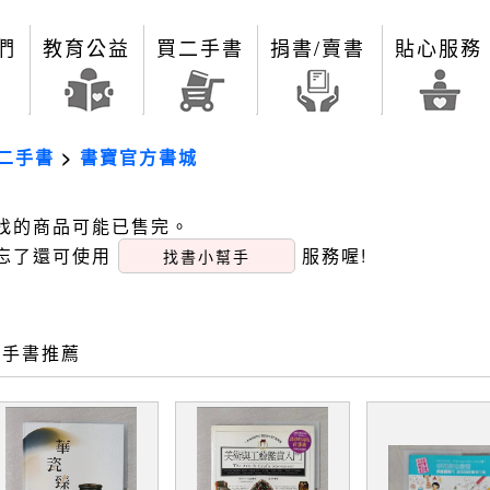
們
教育公益
買二手書
捐書/賣書
貼心服務
二手書
>
書寶官方書城
找的商品可能已售完。
忘了還可使用
服務喔!
找書小幫手
二手書推薦