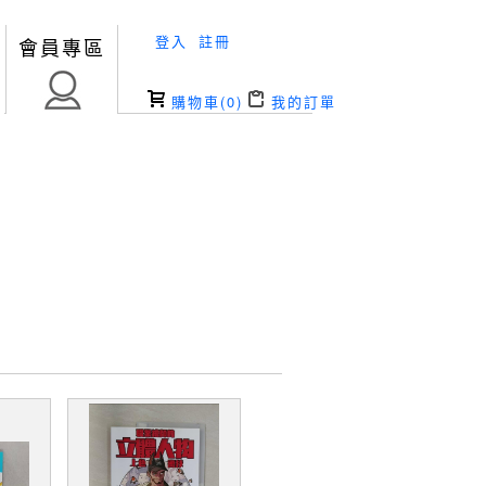
登入
註冊
會員專區
購物車(
0
)
我的訂單