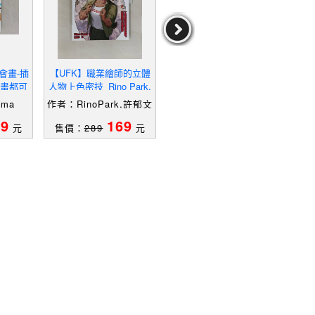
會畫-插
【UFK】職業繪師的立體
【UFK】活靈活現 漫畫人
【U
畫都可
人物上色密技_Rino Park,
物表情技巧書-多達800張
商務
a
許郁文
示範圖！教您畫出自然又
詮釋
ama
作者：RinoPark,許郁文
作者：STUDIOHARDD
作者
生動的人物表情！_STUDI
慾
eluxe,黃桂香
19
169
149
O HARD Deluxe, 黃桂
元
售價：
289
元
售價：
259
元
售