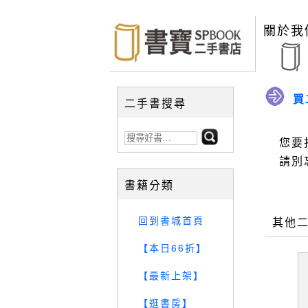
關於我
買
二手書搜尋
您要
請別
書籍分類
回到書城首頁
其他
【本日66折】
【最新上架】
【逛書房】