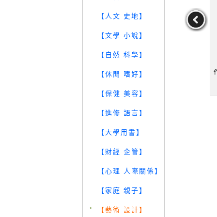
【人文 史地】
【文學 小說】
手帖特集奈
【RN6】圖解藝術 更新版
【RN6】包豪斯工坊新作
【自然 科學】
點_美術手帖
_郭書瑄
品_簡體_瓦爾特·格羅皮烏
部
斯
手帖編輯部
作者：郭書瑄
作者：瓦爾特·格羅皮烏
【休閒 嗜好】
斯
99
149
89
元
售價：
249
元
售價：
139
元
【保健 美容】
【進修 語言】
【大學用書】
【財經 企管】
【心理 人際關係】
【家庭 親子】
【藝術 設計】