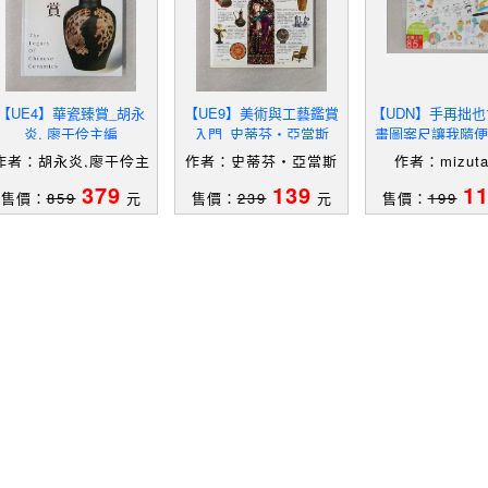
【UE4】華瓷臻賞_胡永
【UE9】美術與工藝鑑賞
【UDN】手再拙也
炎, 廖于伶主編
入門_史蒂芬‧亞當斯
畫圖案尺讓我隨便
愛_mizutam
作者：胡永炎,廖于伶主
作者：史蒂芬‧亞當斯
作者：mizut
編
379
139
1
售價：
859
元
售價：
239
元
售價：
199