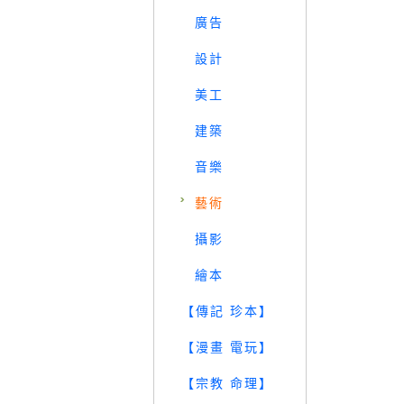
廣告
設計
美工
建築
音樂
藝術
攝影
繪本
【傳記 珍本】
【漫畫 電玩】
【宗教 命理】