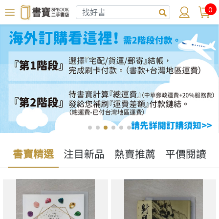
0
書寶精選
注目新品
熱賣推薦
平價閱讀