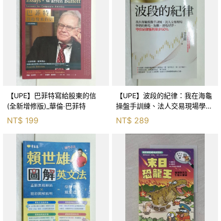
【UPE】巴菲特寫給股東的信
【UPE】波段的紀律：我在海龜
(全新增修版)_華倫‧巴菲特
操盤手訓練、法人交易現場學到
的進場、加碼、退場紀律，守住
NT$
199
NT$
289
紀律獲利至少50％_雷老闆