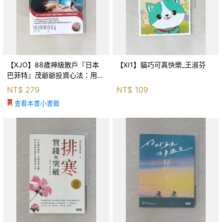
【XJO】88歲神級散戶『日本
【XI1】貓巧可真快樂_王淑芬
巴菲特』茂爺爺投資心法：用
「126法則」滾出18億円資產的
NT$
279
NT$
109
69年股海交易術_藤本茂, 賴惠
查看本書小書籤
鈴