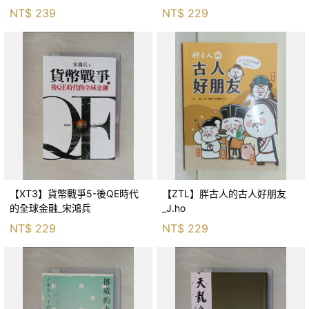
生存適應_柯智元
NT$
239
NT$
229
【XT3】貨幣戰爭5-後QE時代
【ZTL】胖古人的古人好朋友
的全球金融_宋鴻兵
_J.ho
NT$
229
NT$
229