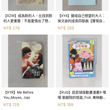
【XZW】成為對的人，比找到對
【XY4】變成自己想望的大人：
的人更重要：不是愛情出了問
侯文詠的成長四部曲【實現自
題，而是認知需要升級！_Mr. P
己】_侯文詠
NT$
279
NT$
269
【XYR】Me Before
【XUQ】屁屁偵探動畫漫畫9 噗
You_Moyes, Jojo
噗 歌劇院的怪盜_Troll, 東映動畫
株式會社, 張東君
NT$
129
NT$
189