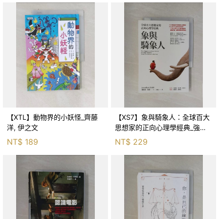
【XTL】動物界的小妖怪_齊藤
【XS7】象與騎象人：全球百大
洋, 伊之文
思想家的正向心理學經典_強納
森．海德, 李靜瑤
NT$
189
NT$
229