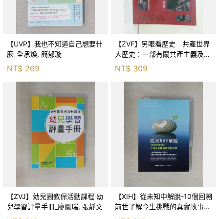
【UVP】我也不知道自己想要什
【ZVF】另眼看歷史 共產世界
麼_全承煥, 簡郁璇
大歷史：一部有關共產主義及共
產黨兩百年的興衰史_呂正理
NT$
269
NT$
309
【ZVJ】幼兒園教保活動課程 幼
【XIH】從未知中解脫-10個回溯
兒學習評量手冊_廖鳳瑞, 張靜文
前世了解今生挑戰的真實故事_
羅伯特．舒