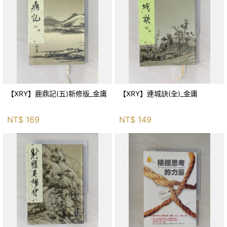
【XRY】鹿鼎記(五)新修版_金庸
【XRY】連城訣(全)_金庸
NT$
169
NT$
149