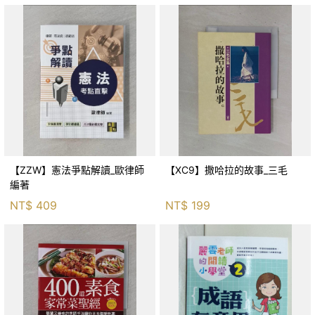
【ZZW】憲法爭點解讀_歐律師
【XC9】撒哈拉的故事_三毛
編著
NT$
409
NT$
199