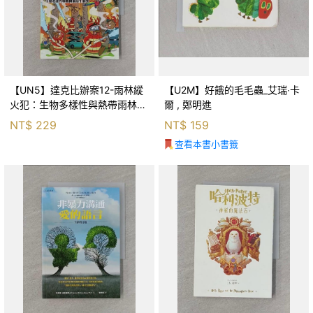
【UN5】達克比辦案12-雨林縱
【U2M】好餓的毛毛蟲_艾瑞‧卡
火犯：生物多樣性與熱帶雨林生
爾 , 鄭明進
態系_柯智元
NT$
229
NT$
159
查看本書小書籤