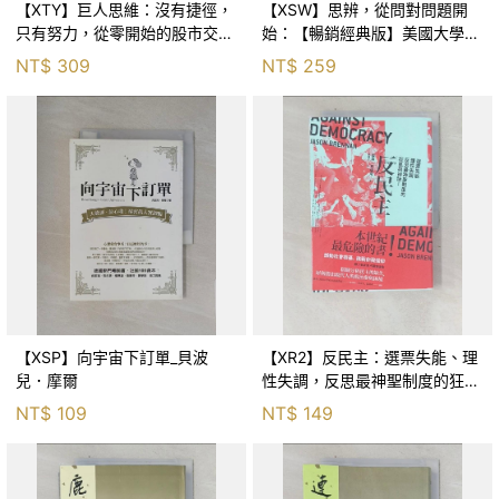
【XTY】巨人思維：沒有捷徑，
【XSW】思辨，從問對問題開
只有努力，從零開始的股市交易
始：【暢銷經典版】美國大學邏
員_巨人傑
輯思考聖經_尼爾．布朗, 史都
NT$
309
NT$
259
華．基里, 羅耀宗, 蔡宏明, 黃賓
星
【XSP】向宇宙下訂單_貝波
【XR2】反民主：選票失能、理
兒．摩爾
性失調，反思最神聖制度的狂亂
與神話！_傑森‧布倫南, 劉維人
NT$
109
NT$
149