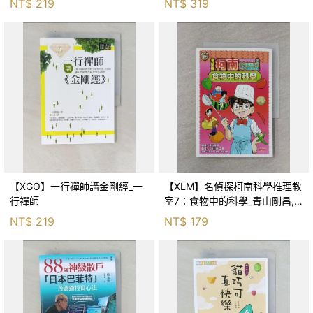
NT$
219
NT$
319
【XGO】一行禪師講金剛經_一
【XLM】名偵探柯南科學推理教
行禪師
室7：食物中的科學_青山剛昌,
Galileo工房, 黃薇嬪
NT$
219
NT$
179