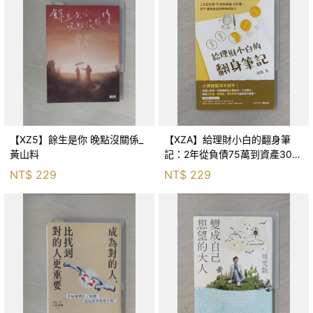
【XZ5】餘生是你 晚點沒關係_
【XZA】給理財小白的翻身筆
黃山料
記：2年從負債75萬到資產300
萬，ETF讓我走在財務自由路上_
NT$
229
NT$
229
鐵蛋