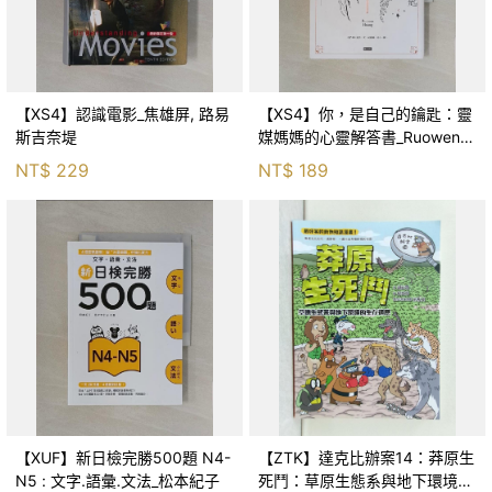
【XS4】認識電影_焦雄屏, 路易
【XS4】你，是自己的鑰匙：靈
斯吉奈堤
媒媽媽的心靈解答書_Ruowen
Huang
NT$
229
NT$
189
【XUF】新日檢完勝500題 N4-
【ZTK】達克比辦案14：莽原生
N5 : 文字.語彙.文法_松本紀子
死鬥：草原生態系與地下環境的