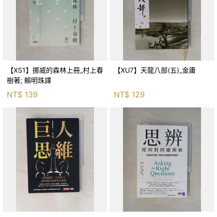
【XS1】挪威的森林上冊_村上春
【XU7】天龍八部(五)_金庸
樹著; 賴明珠譯
NT$
139
NT$
129