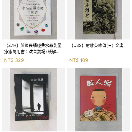
【Z7H】英國長銷經典水晶能量
【U3S】射雕英雄傳(三)_金庸
療癒萬用書：改善氣場x緩解疼
痛x穩定身心x增加財富x促進人
NT$
329
NT$
109
緣，250種水晶礦石給你最完整
的生活對策_菲利