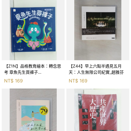
【Z1N】品格教育繪本：轉念思
【Z44】早上六點半遇見五月
考 章魚先生買褲子
天：人生無限公司紀實_趙雅芬
(Octopants)_蘇西‧西尼爾, 黃筱
NT$
169
NT$
169
茵