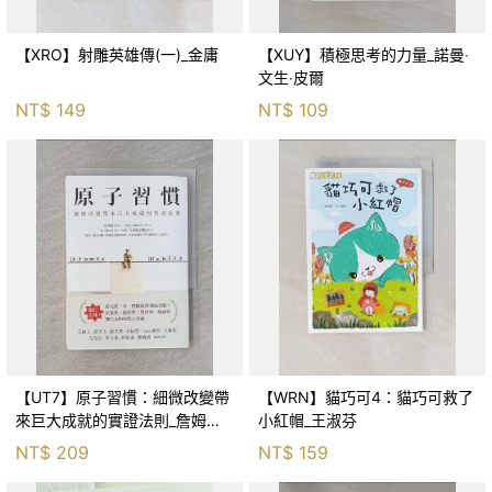
【XRO】射雕英雄傳(一)_金庸
【XUY】積極思考的力量_諾曼‧
文生‧皮爾
NT$
149
NT$
109
【UT7】原子習慣：細微改變帶
【WRN】貓巧可4：貓巧可救了
來巨大成就的實證法則_詹姆斯‧
小紅帽_王淑芬
克利爾, 蔡世偉
NT$
209
NT$
159