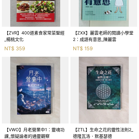
【ZVR】400道素食家常菜聖經
【ZXX】麗雲老師的閱讀小學堂
_楊桃文化
2：成語有意思_陳麗雲
NT$
359
NT$
159
【VWO】月老營業中1：靈魂功
【ZTL】生命之花的靈性法則2_
課_懷疑論者的通靈觀察
德隆瓦洛．默基瑟德