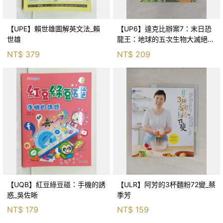
【UPE】賴世雄圖解英文法_賴
【UP6】達克比辦案7：末日恐
世雄
龍王：地球的五次生物大滅絕_
胡妙芬
NT$
379
NT$
209
【UQB】紅豆綠豆碰：手機的誘
【ULR】阿芳的3杯麵粉72變_蔡
惑_吳佐晰
季芳
NT$
179
NT$
159