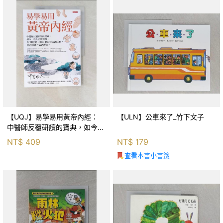
【UQJ】易學易用黃帝內經：
【ULN】公車來了_竹下文子
中醫師反覆研讀的寶典，如今一
般人也能實踐。12條經絡、365
NT$
409
NT$
179
個穴位白話詳解，經之所過，病
查看本書小書籤
之所治。_中里巴人