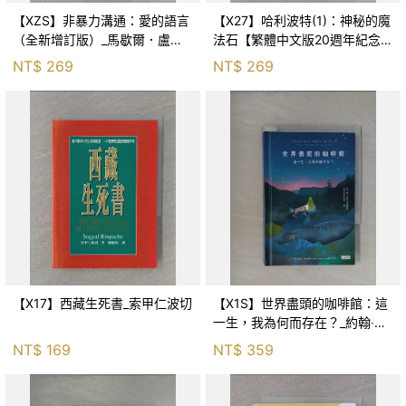
【XZS】非暴力溝通：愛的語言
【X27】哈利波特(1)：神秘的魔
（全新增訂版）_馬歇爾．盧森
法石【繁體中文版20週年紀念】
堡, 蕭寶森
_J.K.羅琳, 彭倩文
NT$
269
NT$
269
【X17】西藏生死書_索甲仁波切
【X1S】世界盡頭的咖啡館：這
一生，我為何而存在？_約翰‧史
崔勒基, Elsa
NT$
169
NT$
359