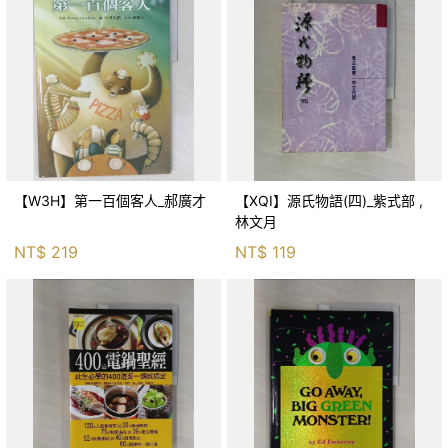
【W3H】第一百個客人_郝廣才
【XQI】源氏物語(四)_紫式部 ,
林文月
NT$
219
NT$
119