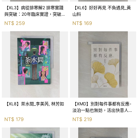
【XL3】病從排寒解2 排寒實踐
【XL6】好好再見 不負遇見_黃
與突破：20年臨床實證，突破排
山料
寒盲點，防治疫毒流感的中醫養
NT$
259
NT$
169
命方略！_李璧如
【XL8】茶水間_李美芮, 林芳如
【XMD】別對每件事都有反應-
淡泊一點也無妨，活出快意人生
的99個禪練習！_枡野俊明, 黃
NT$
179
NT$
219
薇嬪