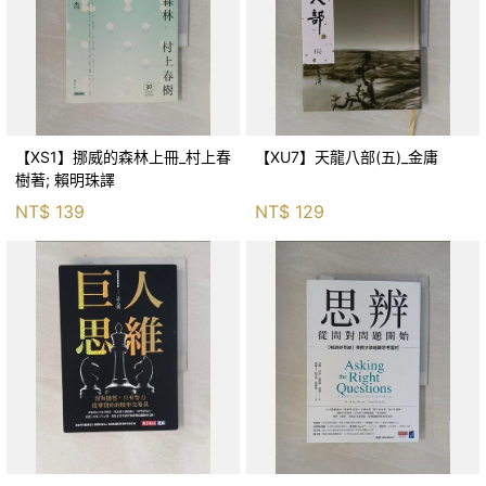
【XS1】挪威的森林上冊_村上春
【XU7】天龍八部(五)_金庸
樹著; 賴明珠譯
NT$
139
NT$
129