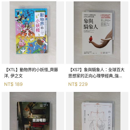
【XTL】動物界的小妖怪_齊藤
【XS7】象與騎象人：全球百大
洋, 伊之文
思想家的正向心理學經典_強納
森．海德, 李靜瑤
NT$
189
NT$
229