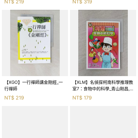
NT$
219
NT$
319
【XGO】一行禪師講金剛經_一
【XLM】名偵探柯南科學推理教
行禪師
室7：食物中的科學_青山剛昌,
Galileo工房, 黃薇嬪
NT$
219
NT$
179