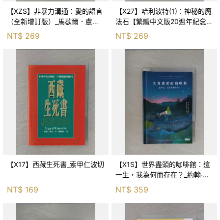
【XZS】非暴力溝通：愛的語言
【X27】哈利波特(1)：神秘的魔
（全新增訂版）_馬歇爾．盧森
法石【繁體中文版20週年紀念】
堡, 蕭寶森
_J.K.羅琳, 彭倩文
NT$
269
NT$
269
【X17】西藏生死書_索甲仁波切
【X1S】世界盡頭的咖啡館：這
一生，我為何而存在？_約翰‧史
崔勒基, Elsa
NT$
169
NT$
359