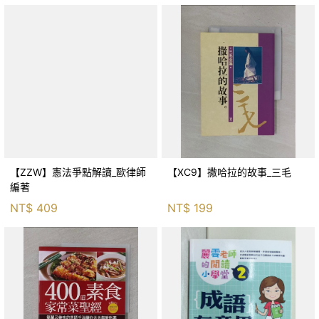
【ZZW】憲法爭點解讀_歐律師
【XC9】撒哈拉的故事_三毛
編著
NT$
409
NT$
199