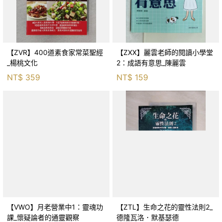
【ZVR】400道素食家常菜聖經
【ZXX】麗雲老師的閱讀小學堂
_楊桃文化
2：成語有意思_陳麗雲
NT$
359
NT$
159
【VWO】月老營業中1：靈魂功
【ZTL】生命之花的靈性法則2_
課_懷疑論者的通靈觀察
德隆瓦洛．默基瑟德