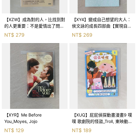
【XZW】成為對的人，比找到對
【XY4】變成自己想望的大人：
的人更重要：不是愛情出了問
侯文詠的成長四部曲【實現自
題，而是認知需要升級！_Mr. P
己】_侯文詠
NT$
279
NT$
269
【XYR】Me Before
【XUQ】屁屁偵探動畫漫畫9 噗
You_Moyes, Jojo
噗 歌劇院的怪盜_Troll, 東映動畫
株式會社, 張東君
NT$
129
NT$
189