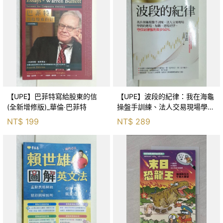
【UPE】巴菲特寫給股東的信
【UPE】波段的紀律：我在海龜
(全新增修版)_華倫‧巴菲特
操盤手訓練、法人交易現場學到
的進場、加碼、退場紀律，守住
NT$
199
NT$
289
紀律獲利至少50％_雷老闆