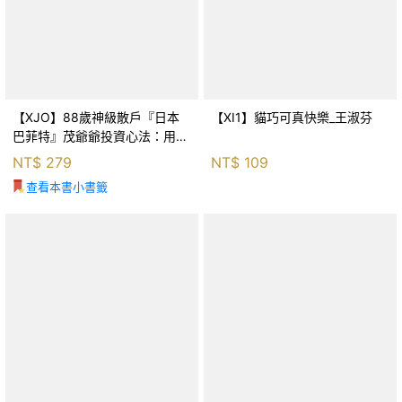
【XJO】88歲神級散戶『日本
【XI1】貓巧可真快樂_王淑芬
巴菲特』茂爺爺投資心法：用
「126法則」滾出18億円資產的
NT$
279
NT$
109
69年股海交易術_藤本茂, 賴惠
查看本書小書籤
鈴