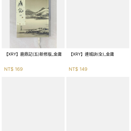
【XRY】鹿鼎記(五)新修版_金庸
【XRY】連城訣(全)_金庸
NT$
169
NT$
149