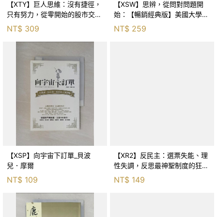
【XTY】巨人思維：沒有捷徑，
【XSW】思辨，從問對問題開
只有努力，從零開始的股市交易
始：【暢銷經典版】美國大學邏
員_巨人傑
輯思考聖經_尼爾．布朗, 史都
NT$
309
NT$
259
華．基里, 羅耀宗, 蔡宏明, 黃賓
星
【XSP】向宇宙下訂單_貝波
【XR2】反民主：選票失能、理
兒．摩爾
性失調，反思最神聖制度的狂亂
與神話！_傑森‧布倫南, 劉維人
NT$
109
NT$
149