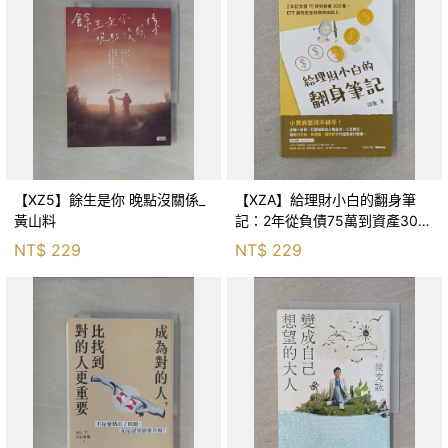
【XZ5】餘生是你 晚點沒關係_
【XZA】給理財小白的翻身筆
黃山料
記：2年從負債75萬到資產300
萬，ETF讓我走在財務自由路上_
NT$
229
NT$
229
鐵蛋