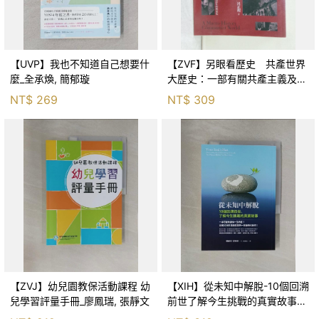
【UVP】我也不知道自己想要什
【ZVF】另眼看歷史 共產世界
麼_全承煥, 簡郁璇
大歷史：一部有關共產主義及共
產黨兩百年的興衰史_呂正理
NT$
269
NT$
309
【ZVJ】幼兒園教保活動課程 幼
【XIH】從未知中解脫-10個回溯
兒學習評量手冊_廖鳳瑞, 張靜文
前世了解今生挑戰的真實故事_
羅伯特．舒