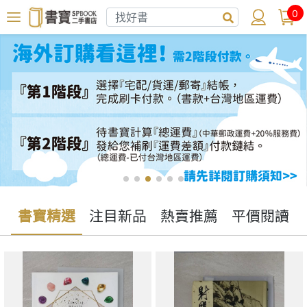
0
書寶精選
注目新品
熱賣推薦
平價閱讀