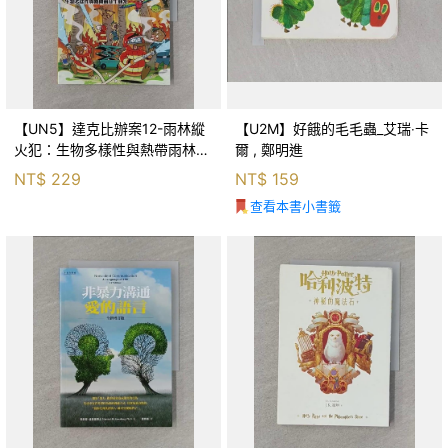
【UN5】達克比辦案12-雨林縱
【U2M】好餓的毛毛蟲_艾瑞‧卡
火犯：生物多樣性與熱帶雨林生
爾 , 鄭明進
態系_柯智元
NT$
229
NT$
159
查看本書小書籤