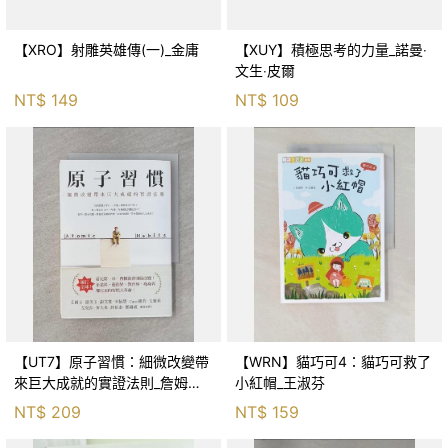
【XRO】射雕英雄傳(一)_金庸
【XUY】積極思考的力量_諾曼‧
文生‧皮爾
NT$
149
NT$
109
【UT7】原子習慣：細微改變帶
【WRN】貓巧可4：貓巧可救了
來巨大成就的實證法則_詹姆斯‧
小紅帽_王淑芬
克利爾, 蔡世偉
NT$
209
NT$
159