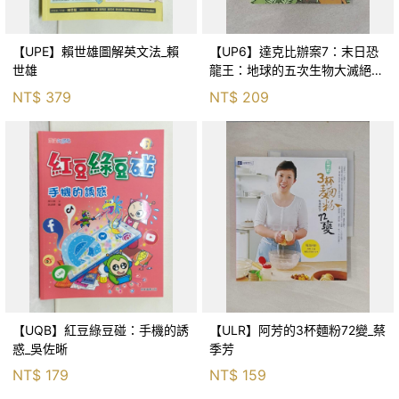
【UPE】賴世雄圖解英文法_賴
【UP6】達克比辦案7：末日恐
世雄
龍王：地球的五次生物大滅絕_
胡妙芬
NT$
379
NT$
209
【UQB】紅豆綠豆碰：手機的誘
【ULR】阿芳的3杯麵粉72變_蔡
惑_吳佐晰
季芳
NT$
179
NT$
159