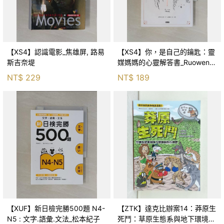
【XS4】認識電影_焦雄屏, 路易
【XS4】你，是自己的鑰匙：靈
斯吉奈堤
媒媽媽的心靈解答書_Ruowen
Huang
NT$
229
NT$
189
【XUF】新日檢完勝500題 N4-
【ZTK】達克比辦案14：莽原生
N5 : 文字.語彙.文法_松本紀子
死鬥：草原生態系與地下環境的