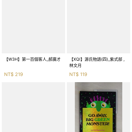
【W3H】第一百個客人_郝廣才
【XQI】源氏物語(四)_紫式部 ,
林文月
NT$
219
NT$
119