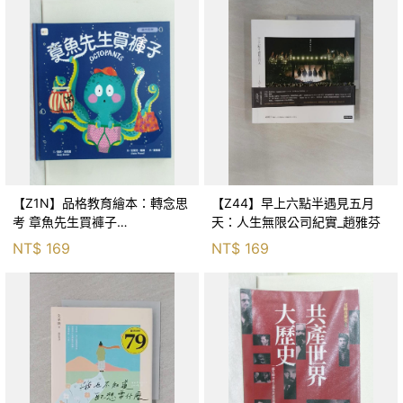
【Z1N】品格教育繪本：轉念思
【Z44】早上六點半遇見五月
考 章魚先生買褲子
天：人生無限公司紀實_趙雅芬
(Octopants)_蘇西‧西尼爾, 黃筱
NT$
169
NT$
169
茵