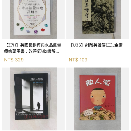
【Z7H】英國長銷經典水晶能量
【U3S】射雕英雄傳(三)_金庸
療癒萬用書：改善氣場x緩解疼
痛x穩定身心x增加財富x促進人
NT$
329
NT$
109
緣，250種水晶礦石給你最完整
的生活對策_菲利