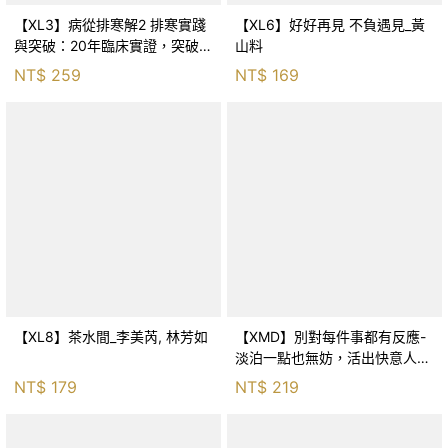
【XL3】病從排寒解2 排寒實踐
【XL6】好好再見 不負遇見_黃
與突破：20年臨床實證，突破排
山料
寒盲點，防治疫毒流感的中醫養
NT$
259
NT$
169
命方略！_李璧如
【XL8】茶水間_李美芮, 林芳如
【XMD】別對每件事都有反應-
淡泊一點也無妨，活出快意人生
的99個禪練習！_枡野俊明, 黃
NT$
179
NT$
219
薇嬪