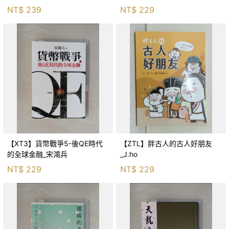
生存適應_柯智元
NT$
239
NT$
229
【XT3】貨幣戰爭5-後QE時代
【ZTL】胖古人的古人好朋友
的全球金融_宋鴻兵
_J.ho
NT$
229
NT$
229