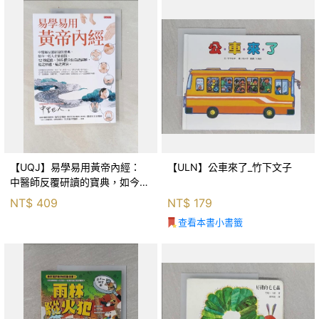
【UQJ】易學易用黃帝內經：
【ULN】公車來了_竹下文子
中醫師反覆研讀的寶典，如今一
般人也能實踐。12條經絡、365
NT$
409
NT$
179
個穴位白話詳解，經之所過，病
查看本書小書籤
之所治。_中里巴人