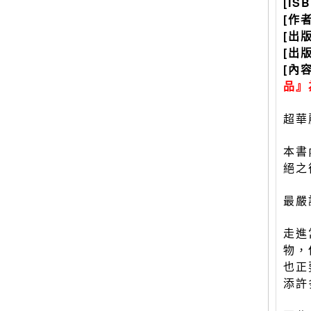
[IS
[作
[出
[出
[內
品』
超華
本書
絕之
最嚴
走進
物，
也正
添許