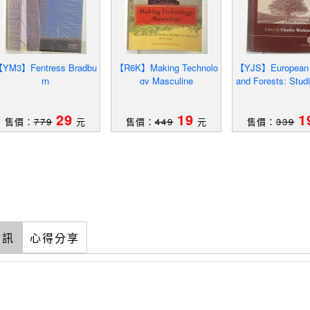
YM3】Fentress Bradbu
【R6K】Making Technolo
【YJS】European
rn
gy Masculine
and Forests: Studi
ultural Histo
29
19
1
售價：
779
元
售價：
449
元
售價：
339
資訊
心得分享