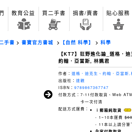
們
教育公益
買二手書
捐書/賣書
貼心服務
二手書
>
書寶官方書城
>
【自然 科學】
>
科學
【KT7】狂野進化論_道格．迪
約翰．亞當斯, 林姵君
作者：
道格．迪克生、約翰．亞當斯,
出版社：
達觀
ISBN：
9789867367747
付款方式：
7-11付款取貨、Web A
卡一次付清
配送方式運費：
ｉ郵箱純取貨
- 1~10本運費
$6
- 11本以上請分筆
全家付款取貨