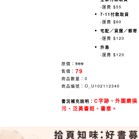
-運費 $55
7-11付款取貨
-運費 $60
宅配／貨運／郵寄
-運費 $120
外島
-運費 $120
原價：
569
79
售價：
商品數量：
0
商品編號：
O_U102112340
C字跡、外圍磨損
書況補充說明：
污、泛黃書斑、書章。