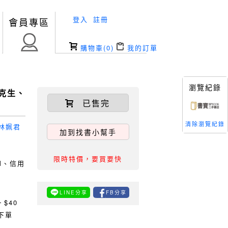
登入
註冊
會員專區
購物車(
0
)
我的訂單
瀏覽紀錄
克生、
已售完
清除瀏覽紀錄
林姵君
加到找書小幫手
限時特價，要買要快
TM、信用
LINE分享
FB分享
0
$40
下單