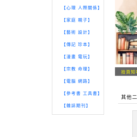
【心理 人際關係】
【家庭 親子】
【藝術 設計】
【傳記 珍本】
【漫畫 電玩】
【宗教 命理】
拾頁知
【電腦 網路】
【參考書 工具書】
其他
【雜誌期刊】