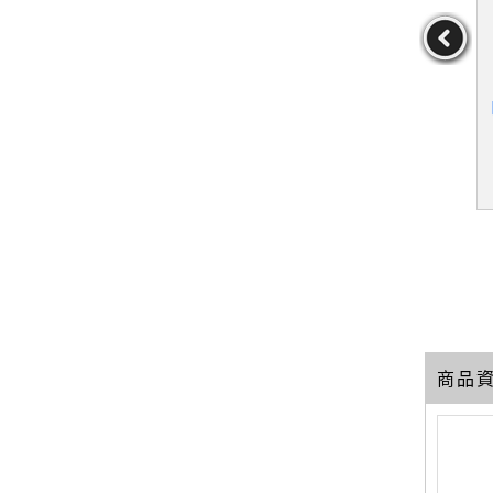
節氣、好天
【QA7】精神支配物質_張
【SDB】3-D Explorer: So
【
趴趴GO十年
柱
lar System_Quigley, Seb
透！_王淑麗
astian
王淑麗
作者：Quigley,Sebasti
an
19
29
29
元
售價：
159
元
售價：
439
元
商品