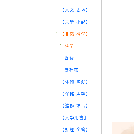
【人文 史地】
【文學 小說】
【自然 科學】
科學
園藝
動植物
【休閒 嗜好】
【保健 美容】
【進修 語言】
【大學用書】
【財經 企管】