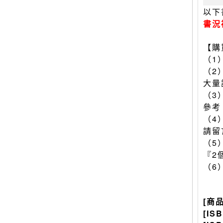
以下
書況
【購
（1
（2
大量
（3
參考
（4
請留
（5
『2
（6
[商
[IS