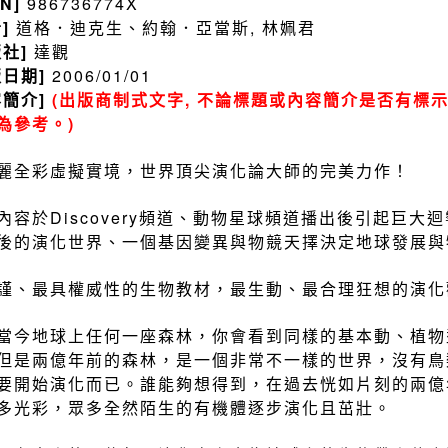
BN]
986736774X
者]
道格．迪克生、約翰．亞當斯, 林姵君
版社]
達觀
版日期]
2006/01/01
容簡介]
(出版商制式文字, 不論標題或內容簡介是否有標示
為參考。)
麗全彩虛擬實境，世界頂尖演化論大師的完美力作！
內容於Discovery頻道、動物星球頻道播出後引起巨
後的演化世界、一個基因變異與物競天擇決定地球發展與
謹、最具權威性的生物教材，最生動、最合理狂想的演化
當今地球上任何一座森林，你會看到同樣的基本動、植物
但是兩億年前的森林，是一個非常不一樣的世界，沒有鳥
要開始演化而已。誰能夠想得到，在過去恍如片刻的兩億
多光彩，眾多全然陌生的有機體逐步演化且茁壯。