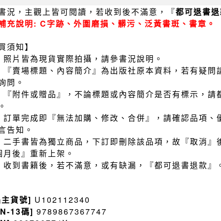
書況，主觀上皆可閱讀，若收到後不滿意，『
都可退書退
補充說明: C字跡、外圍磨損、髒污、泛黃書斑、書章。
買須知】
）照片皆為現貨實際拍攝，請參書況說明。
）『賣場標題、內容簡介』為出版社原本資料，若有疑問
詢問。
）『附件或贈品』，不論標題或內容簡介是否有標示，請
。
）訂單完成即『無法加購、修改、合併』，請確認品項、
言告知。
）二手書皆為獨立商品，下訂即刪除該品項，故『取消』
個月後』重新上架。
）收到書籍後，若不滿意，或有缺漏，『都可退書退款』
品主貨號]
U102112340
BN-13碼]
9789867367747