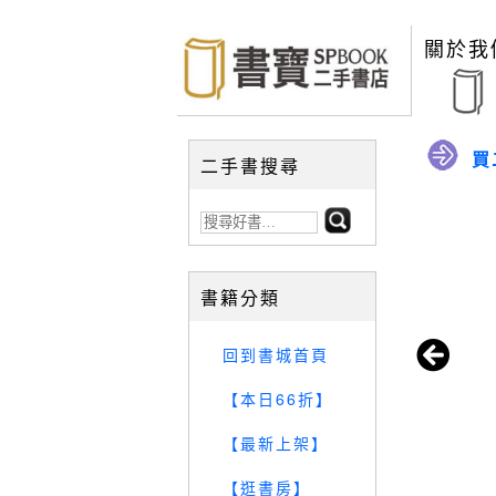
關於我
買
二手書搜尋
書籍分類
回到書城首頁
【本日66折】
【最新上架】
【逛書房】