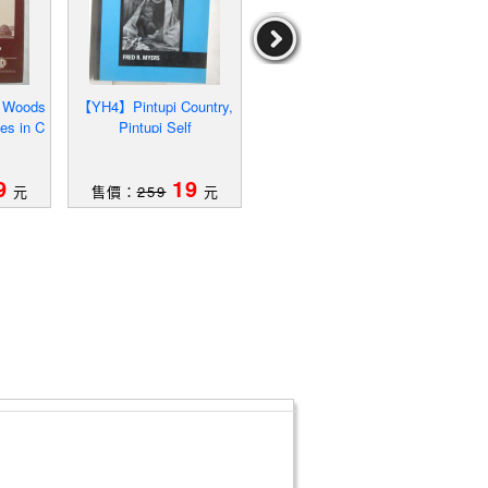
 Woods
【YH4】Pintupi Country,
【R6X】狂野進化論_道
【Q1J
es in C
Pintupi Self
格．迪克生、約翰．亞當
tion'
ry
斯, 林姵君
作者：道格．迪克生、
約翰．亞當斯,林姵君
9
19
59
元
售價：
259
元
售價：
569
元
售