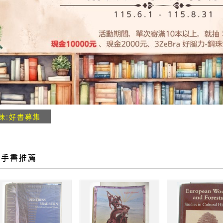
味:好書募集
二手書推薦