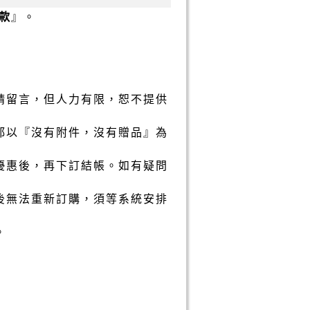
款
』。
請留言，但人力有限，恕不提供
都以『沒有附件，沒有贈品』為
優惠後，再下訂結帳。如有疑問
後無法重新訂購，須等系統安排
。