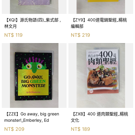
【XQI】源氏物語(四)_紫式部 ,
【ZY9】400道電鍋聖經_楊桃
林文月
編輯部
NT$
119
NT$
219
【ZZE】Go away, big green
【ZXB】400 道肉類聖經_楊桃
monster!_Emberley, Ed
文化
NT$
209
NT$
189