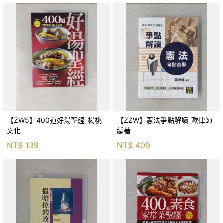
【ZW5】400道好湯聖經_楊桃
【ZZW】憲法爭點解讀_歐律師
文化
編著
NT$
139
NT$
409