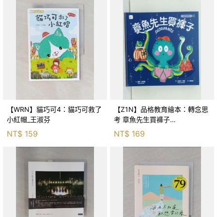
【WRN】貓巧可4：貓巧可救了
【Z1N】品格教育繪本：轉念思
小紅帽_王淑芬
考 章魚先生買褲子
(Octopants)_蘇西‧西尼爾, 黃筱
NT$
159
NT$
169
茵