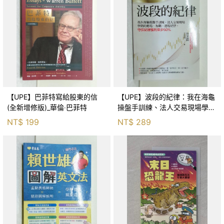
【UPE】巴菲特寫給股東的信
【UPE】波段的紀律：我在海龜
(全新增修版)_華倫‧巴菲特
操盤手訓練、法人交易現場學到
的進場、加碼、退場紀律，守住
NT$
199
NT$
289
紀律獲利至少50％_雷老闆