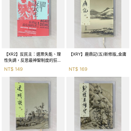
【XR2】反民主：選票失能、理
【XRY】鹿鼎記(五)新修版_金庸
性失調，反思最神聖制度的狂亂
與神話！_傑森‧布倫南, 劉維人
NT$
149
NT$
169