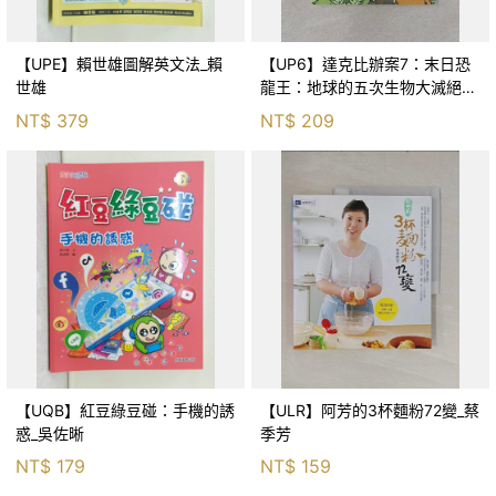
【UPE】賴世雄圖解英文法_賴
【UP6】達克比辦案7：末日恐
世雄
龍王：地球的五次生物大滅絕_
胡妙芬
NT$
379
NT$
209
【UQB】紅豆綠豆碰：手機的誘
【ULR】阿芳的3杯麵粉72變_蔡
惑_吳佐晰
季芳
NT$
179
NT$
159