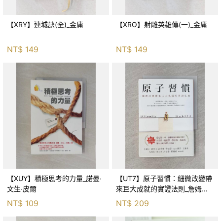
【XRY】連城訣(全)_金庸
【XRO】射雕英雄傳(一)_金庸
NT$
149
NT$
149
【XUY】積極思考的力量_諾曼‧
【UT7】原子習慣：細微改變帶
文生‧皮爾
來巨大成就的實證法則_詹姆斯‧
克利爾, 蔡世偉
NT$
109
NT$
209