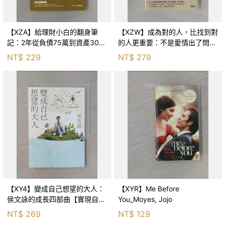
【XZA】給理財小白的翻身筆
【XZW】成為對的人，比找到對
記：2年從負債75萬到資產300
的人更重要：不是愛情出了問
萬，ETF讓我走在財務自由路上_
題，而是認知需要升級！_Mr. P
NT$
229
NT$
279
鐵蛋
【XY4】變成自己想望的大人：
【XYR】Me Before
侯文詠的成長四部曲【實現自
You_Moyes, Jojo
己】_侯文詠
NT$
269
NT$
129