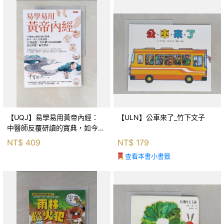
【UQJ】易學易用黃帝內經：
【ULN】公車來了_竹下文子
中醫師反覆研讀的寶典，如今一
般人也能實踐。12條經絡、365
NT$
409
NT$
179
個穴位白話詳解，經之所過，病
查看本書小書籤
之所治。_中里巴人