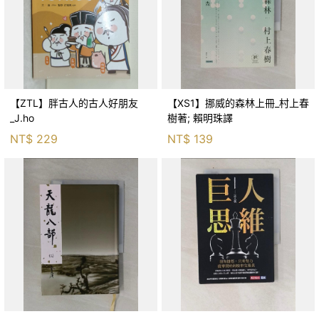
【ZTL】胖古人的古人好朋友
【XS1】挪威的森林上冊_村上春
_J.ho
樹著; 賴明珠譯
NT$
229
NT$
139