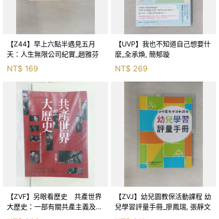
【Z44】早上六點半遇見五月
【UVP】我也不知道自己想要什
天：人生無限公司紀實_趙雅芬
麼_全承煥, 簡郁璇
NT$
169
NT$
269
【ZVF】另眼看歷史 共產世界
【ZVJ】幼兒園教保活動課程 幼
大歷史：一部有關共產主義及共
兒學習評量手冊_廖鳳瑞, 張靜文
產黨兩百年的興衰史_呂正理