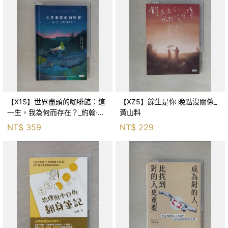
【X1S】世界盡頭的咖啡館：這
【XZ5】餘生是你 晚點沒關係_
一生，我為何而存在？_約翰‧史
黃山料
崔勒基, Elsa
NT$
359
NT$
229