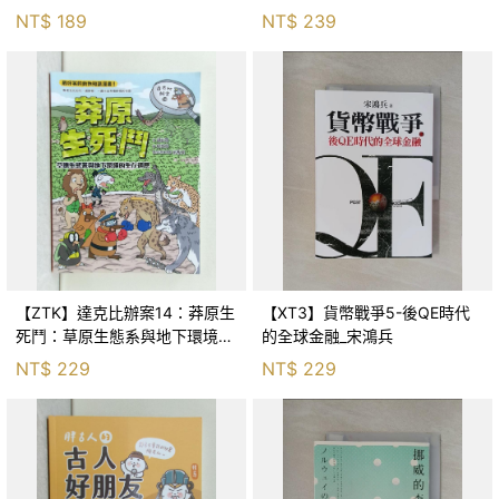
Huang
NT$
189
NT$
239
【ZTK】達克比辦案14：莽原生
【XT3】貨幣戰爭5-後QE時代
死鬥：草原生態系與地下環境的
的全球金融_宋鴻兵
生存適應_柯智元
NT$
229
NT$
229