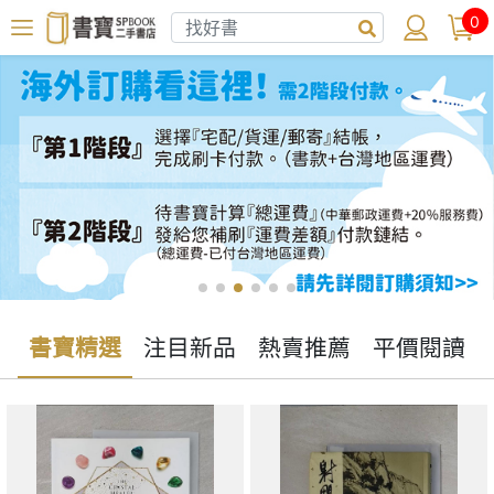
0
書寶精選
注目新品
熱賣推薦
平價閱讀