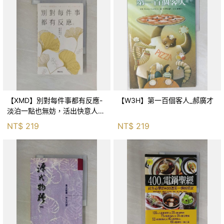
【XMD】別對每件事都有反應-
【W3H】第一百個客人_郝廣才
淡泊一點也無妨，活出快意人生
的99個禪練習！_枡野俊明, 黃
NT$
219
NT$
219
薇嬪