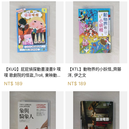
【XUQ】屁屁偵探動畫漫畫9 噗
【XTL】動物界的小妖怪_齊藤
噗 歌劇院的怪盜_Troll, 東映動畫
洋, 伊之文
株式會社, 張東君
NT$
189
NT$
189