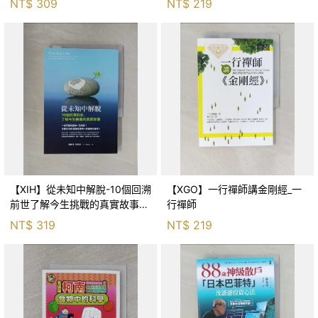
NT$
309
NT$
219
【XIH】從未知中解脫-10個回溯
【XGO】一行禪師講金剛經_一
前世了解今生挑戰的真實故事_
行禪師
羅伯特．舒
NT$
319
NT$
219