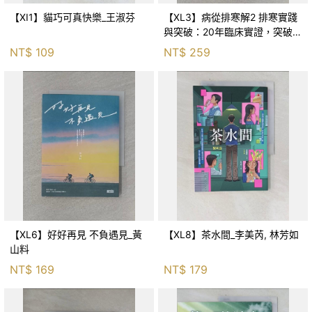
【XI1】貓巧可真快樂_王淑芬
【XL3】病從排寒解2 排寒實踐
與突破：20年臨床實證，突破排
寒盲點，防治疫毒流感的中醫養
NT$
109
NT$
259
命方略！_李璧如
【XL6】好好再見 不負遇見_黃
【XL8】茶水間_李美芮, 林芳如
山料
NT$
169
NT$
179