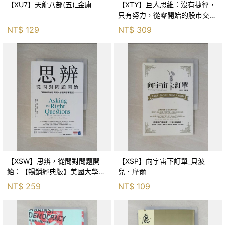
【XU7】天龍八部(五)_金庸
【XTY】巨人思維：沒有捷徑，
只有努力，從零開始的股市交易
員_巨人傑
NT$
129
NT$
309
【XSW】思辨，從問對問題開
【XSP】向宇宙下訂單_貝波
始：【暢銷經典版】美國大學邏
兒．摩爾
輯思考聖經_尼爾．布朗, 史都
NT$
259
NT$
109
華．基里, 羅耀宗, 蔡宏明, 黃賓
星