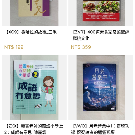
【XC9】撒哈拉的故事_三毛
【ZVR】400道素食家常菜聖經
_楊桃文化
NT$
199
NT$
359
【ZXX】麗雲老師的閱讀小學堂
【VWO】月老營業中1：靈魂功
2：成語有意思_陳麗雲
課_懷疑論者的通靈觀察