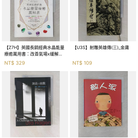
【Z7H】英國長銷經典水晶能量
【U3S】射雕英雄傳(三)_金庸
療癒萬用書：改善氣場x緩解疼
痛x穩定身心x增加財富x促進人
NT$
329
NT$
109
緣，250種水晶礦石給你最完整
的生活對策_菲利