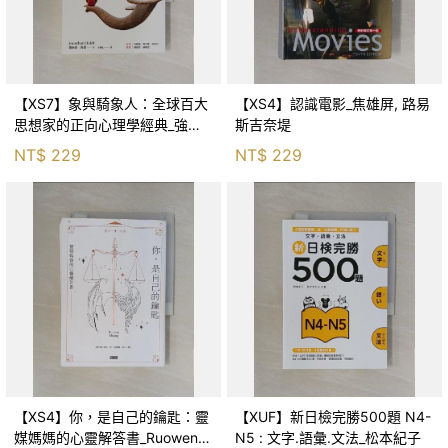
【XS7】象與騎象人：全球百大
【XS4】認識電影_焦雄屏, 路易
思想家的正向心理學經典_強納
斯吉奈堤
森．海德, 李靜瑤
NT$
229
NT$
229
【XS4】你，是自己的鑰匙：靈
【XUF】新日檢完勝500題 N4-
媒媽媽的心靈解答書_Ruowen
N5 : 文字.語彙.文法_松本紀子