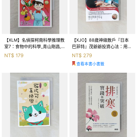
【XLM】名偵探柯南科學推理教
【XJO】88歲神級散戶『日本
室7：食物中的科學_青山剛昌,
巴菲特』茂爺爺投資心法：用
Galileo工房, 黃薇嬪
「126法則」滾出18億円資產的
NT$
179
NT$
279
69年股海交易術_藤本茂, 賴惠
查看本書小書籤
鈴