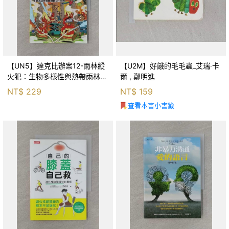
【UN5】達克比辦案12-雨林縱
【U2M】好餓的毛毛蟲_艾瑞‧卡
火犯：生物多樣性與熱帶雨林生
爾 , 鄭明進
態系_柯智元
NT$
229
NT$
159
查看本書小書籤