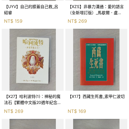
【UYV】自己的膝蓋自己救_呂
【XZS】非暴力溝通：愛的語言
紹睿
（全新增訂版）_馬歇爾．盧森
堡, 蕭寶森
NT$
159
NT$
269
【X27】哈利波特(1)：神秘的魔
【X17】西藏生死書_索甲仁波切
法石【繁體中文版20週年紀念】
_J.K.羅琳, 彭倩文
NT$
269
NT$
169