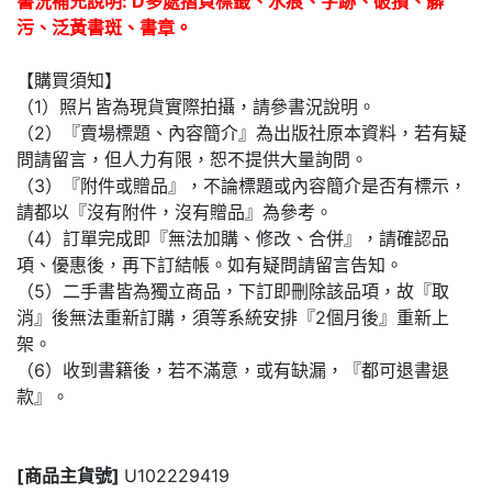
書況補充說明: D多處摺頁標籤、水痕、字跡、破損、髒
污、泛黃書斑、書章。
【購買須知】
（1）照片皆為現貨實際拍攝，請參書況說明。
（2）『賣場標題、內容簡介』為出版社原本資料，若有疑
問請留言，但人力有限，恕不提供大量詢問。
（3）『附件或贈品』，不論標題或內容簡介是否有標示，
請都以『沒有附件，沒有贈品』為參考。
（4）訂單完成即『無法加購、修改、合併』，請確認品
項、優惠後，再下訂結帳。如有疑問請留言告知。
（5）二手書皆為獨立商品，下訂即刪除該品項，故『取
消』後無法重新訂購，須等系統安排『2個月後』重新上
架。
（6）收到書籍後，若不滿意，或有缺漏，『都可退書退
款』。
[商品主貨號]
U102229419