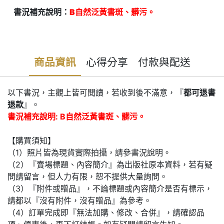
書況補充說明：
B自然泛黃書斑、髒污。
商品資訊
心得分享
付款與配送
以下書況，主觀上皆可閱讀，若收到後不滿意，『
都可退書
退款
』。
書況補充說明: B自然泛黃書斑、髒污。
【購買須知】
（1）照片皆為現貨實際拍攝，請參書況說明。
（2）『賣場標題、內容簡介』為出版社原本資料，若有疑
問請留言，但人力有限，恕不提供大量詢問。
（3）『附件或贈品』，不論標題或內容簡介是否有標示，
請都以『沒有附件，沒有贈品』為參考。
（4）訂單完成即『無法加購、修改、合併』，請確認品