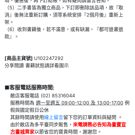
項、優惠後，再下訂結帳。如有疑問請留言告知。
（5）二手書皆為獨立商品，下訂即刪除該品項，故『取
消』後無法重新訂購，須等系統安排『2個月後』重新上
架。
（6）收到書籍後，若不滿意，或有缺漏，『都可退書退
款』。
[商品主貨號]
U102247292
分享閱讀 書籍狀態請詳看圖示
■客服電話服務時間:
敝店客服電話 (02) 85316044
服務時間為
週一至週五 09:00-12:00 及 13:00-17:00
例
假與國定假日公休
其餘時間請使用
線上留言
留下您的訂單資料與疑問 。
由於敝店為多平臺同步販售，
來電請務必告知為
書寶官
方書城
買家
以節省您的寶貴時間，謝謝您。