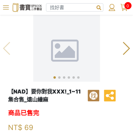
0
【NAD】要你對我XXX!_1~11
找
集合售_遠山繪麻
商品已售完
NT$
69