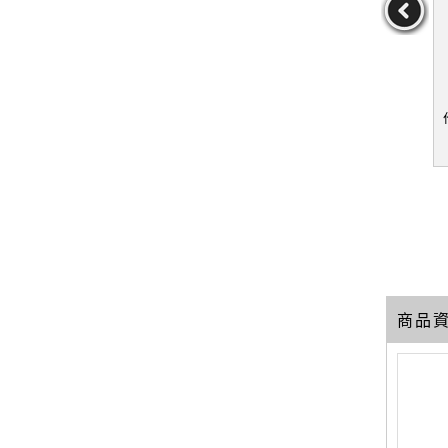
小奢華！１
【QXN】巴黎女人的時尚
【SB9】專業級美甲聖經-
HIZUKU,
聖經──超級名模伊內絲．
光療水晶指甲篇_小笠原彌
甡
法桑琪的風格心法（全新
生
UKU,蔡甡
作者：伊內絲．法桑琪,
作者：小笠原彌生
修訂版）_伊內絲．法桑
張一喬,彭欣喬,蔡宛娜
29
59
19
琪, 張一喬, 彭欣喬, 蔡宛
元
售價：
459
元
售價：
249
元
娜
商品