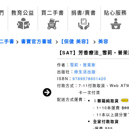
們
教育公益
買二手書
捐書/賣書
貼心服務
二手書
>
書寶官方書城
>
【保健 美容】
>
美容
【SAT】芳香療法_雪莉‧普茉
作者：
雪莉‧普茉斯
出版社：
綠生活出版
ISBN：
9789578601420
付款方式：
7-11付款取貨、Web A
卡一次付清
配送方式運費：
ｉ郵箱純取貨
- 1~10本運費
$6
- 11本以上請分筆
全家付款取貨
-運費 $55