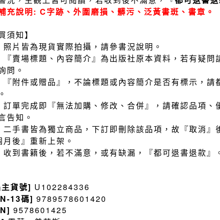
補充說明: C字跡、外圍磨損、髒污、泛黃書斑、書章。
買須知】
）照片皆為現貨實際拍攝，請參書況說明。
）『賣場標題、內容簡介』為出版社原本資料，若有疑問
詢問。
）『附件或贈品』，不論標題或內容簡介是否有標示，請
。
）訂單完成即『無法加購、修改、合併』，請確認品項、
言告知。
）二手書皆為獨立商品，下訂即刪除該品項，故『取消』
個月後』重新上架。
）收到書籍後，若不滿意，或有缺漏，『都可退書退款』
品主貨號]
U102284336
BN-13碼]
9789578601420
BN]
9578601425