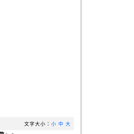
文字大小：
小
中
大
款
』。