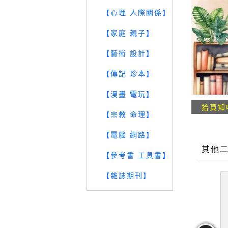
【心理 人際關係】
【家庭 親子】
【藝術 設計】
【傳記 珍本】
【漫畫 電玩】
拾頁知
【宗教 命理】
【電腦 網路】
其他
【參考書 工具書】
【雜誌期刊】