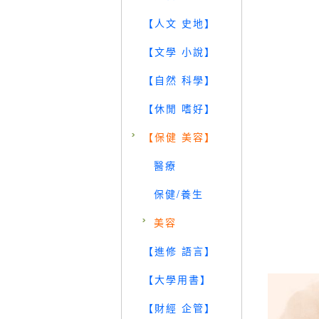
【人文 史地】
【文學 小說】
【自然 科學】
【休閒 嗜好】
【保健 美容】
醫療
保健/養生
美容
【進修 語言】
【大學用書】
【財經 企管】