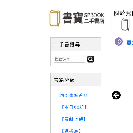
關於我
買
二手書搜尋
書籍分類
回到書城首頁
【本日66折】
【最新上架】
【逛書房】