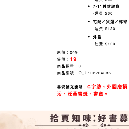
7-11付款取貨
-運費 $60
宅配／貨運／郵寄
-運費 $120
外島
-運費 $120
原價：
249
19
售價：
商品數量：
0
商品編號：
O_U102284336
C字跡、外圍磨損
書況補充說明：
污、泛黃書斑、書章。