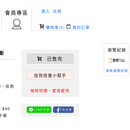
登入
註冊
會員專區
購物車(
0
)
我的訂單
瀏覽紀錄
斯
已售完
清除瀏覽紀錄
加到找書小幫手
TM、信用
限時特價，要買要快
0
$40
LINE分享
FB分享
下單