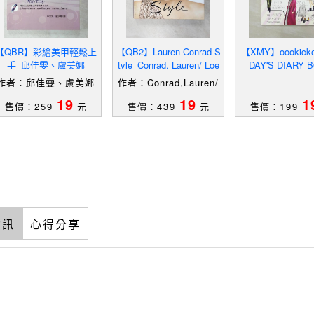
【QBR】彩繪美甲輕鬆上
【QB2】Lauren Conrad S
【XMY】oookicko
手_邱佳雯、盧美娜
tyle_Conrad, Lauren/ Loe
DAY'S DIARY 
hnen, Elise (CON)
作者：邱佳雯、盧美娜
作者：Conrad,Lauren/
Loehnen,Elise(CON)
19
19
1
售價：
259
元
售價：
439
元
售價：
199
資訊
心得分享