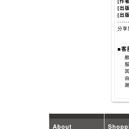
[作
[出
[出
-----
分享
■客
敝
About
Shopp