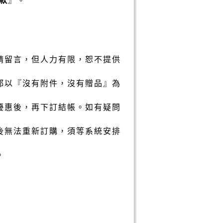
請留言，但人力有限，恕不提供
都以『沒有附件，沒有贈品』為
優惠後，再下訂結帳。如有疑問
後無法重新訂購，須等系統安排
。