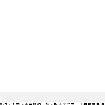
書況，主觀上皆可閱讀，若收到後不滿意，『
都可退書退