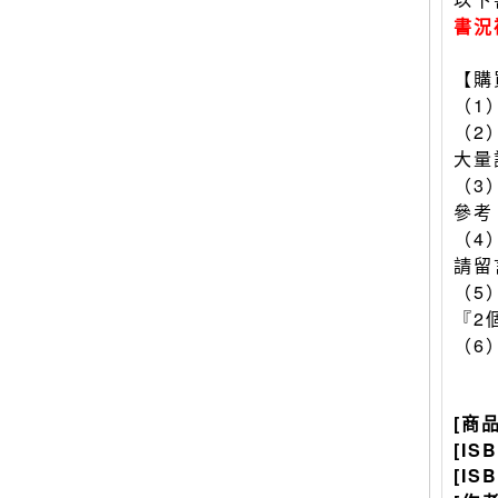
書況
【購
（1
（2
大量
（3
參考
（4
請留
（5
『2
（6
[商
[IS
[IS