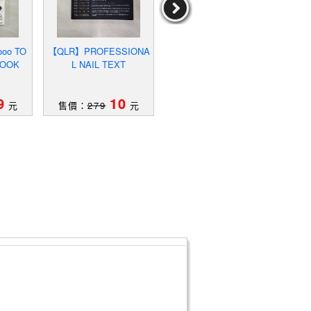
oo TO
【QLR】PROFESSIONA
【R97】時尚的誕生
【R
BOOK
L NAIL TEXT
9
10
19
元
售價：
279
元
售價：
299
元
售