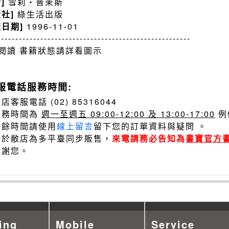
者]
雪莉‧普茉斯
版社]
綠生活出版
版日期]
1996-11-01
------------------------------------------------------
閱讀 書籍狀態請詳看圖示
服電話服務時間:
店客服電話 (02) 85316044
服務時間為
週一至週五 09:00-12:00 及 13:00-17:00
例
其餘時間請使用
線上留言
留下您的訂單資料與疑問 。
由於敝店為多平臺同步販售，
來電請務必告知為
書寶官方
謝謝您。
ing
Mobile
Service