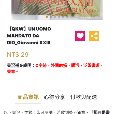
【QKW】UN UOMO
MANDATO DA
DIO_Giovanni XXIII
NT$
29
書況補充說明：
C字跡、外圍磨損、髒污、泛黃書斑、
書章。
商品資訊
心得分享
付款與配送
以下書況，主觀上皆可閱讀，若收到後不滿意，『
都可退書