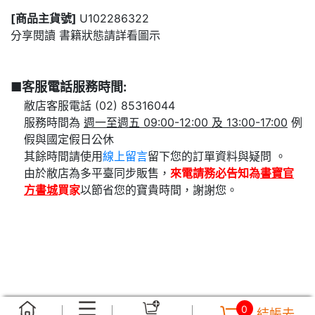
[商品主貨號]
U102286322
分享閱讀 書籍狀態請詳看圖示
■客服電話服務時間:
敝店客服電話 (02) 85316044
服務時間為
週一至週五 09:00-12:00 及 13:00-17:00
例
假與國定假日公休
其餘時間請使用
線上留言
留下您的訂單資料與疑問 。
由於敝店為多平臺同步販售，
來電請務必告知為
書寶官
方書城
買家
以節省您的寶貴時間，謝謝您。
0
結帳去