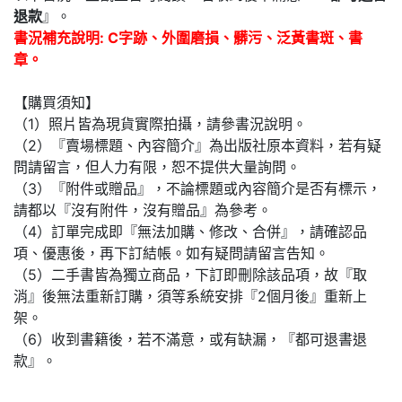
退款
』。
書況補充說明: C字跡、外圍磨損、髒污、泛黃書斑、書
章。
【購買須知】
（1）照片皆為現貨實際拍攝，請參書況說明。
（2）『賣場標題、內容簡介』為出版社原本資料，若有疑
問請留言，但人力有限，恕不提供大量詢問。
（3）『附件或贈品』，不論標題或內容簡介是否有標示，
請都以『沒有附件，沒有贈品』為參考。
（4）訂單完成即『無法加購、修改、合併』，請確認品
項、優惠後，再下訂結帳。如有疑問請留言告知。
（5）二手書皆為獨立商品，下訂即刪除該品項，故『取
消』後無法重新訂購，須等系統安排『2個月後』重新上
架。
（6）收到書籍後，若不滿意，或有缺漏，『都可退書退
款』。