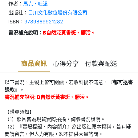
作者：
馬克．吐溫
出版社：
目川文化數位股份有限公司
ISBN：
9789869921282
書況補充說明：
B自然泛黃書斑、髒污。
商品資訊
心得分享
付款與配送
以下書況，主觀上皆可閱讀，若收到後不滿意，『
都可退書
退款
』。
書況補充說明: B自然泛黃書斑、髒污。
【購買須知】
（1）照片皆為現貨實際拍攝，請參書況說明。
（2）『賣場標題、內容簡介』為出版社原本資料，若有疑
問請留言，但人力有限，恕不提供大量詢問。