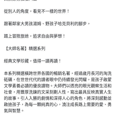
從別人的角度，看見不一樣的世界！
跟著鄰家大男孩湯姆、野孩子哈克貝利的腳步，
踏上冒險旅途，追求自由與夢想！
【大師名著】精選系列
經典文學珍藏，值得一讀再讀！
本系列精選橫跨世界各國的暢銷名著，經過歲月長河的淘洗
砥礪，在世世代代的讀者眼中仍持續發光閃耀，是孩子啟蒙
文學素養必讀的優良讀物。大師們以透亮的眼光觀察生活和
社會，用豐厚洗鍊的文采刻劃人性，寫出最具反映真實人生
的故事。引人入勝的劇情和深得人心的角色，將深刻感動並
啟迪孩子，為每一顆純真的心，澆注成長路上需要的愛、勇
氣與智慧。