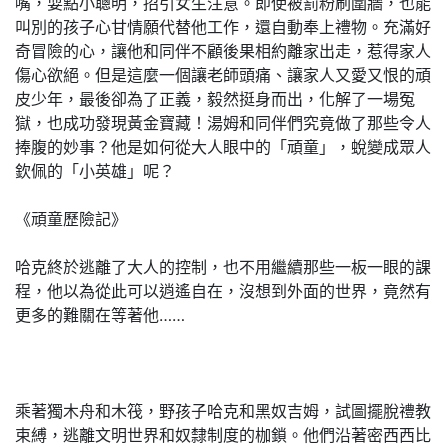
嘴，耍點小聰明，招引女生注意。即使被罰粉刷圍牆，也能
叫別的孩子心甘情願代替他工作，還自動奉上禮物。充滿好
奇冒險的心，讓他和同伴不顧後果相約離家出走，惹得家人
傷心欲絕。但是這麼一個讓老師頭痛、讓家人又愛又恨的頑
皮少年，最後卻為了正義，毅然挺身而出，化解了一場冤
獄，也成功發現黃金寶藏！湯姆和同伴們究竟做了那些令人
捧腹的妙事？他是如何從大人眼中的「頑童」，蛻變成眾人
欽佩的「小英雄」呢？
《頑童歷險記》
哈克終於逃離了大人的控制，也不用繼續那些一板一眼的課
程，他以為從此可以逍遙自在，沒想到外面的世界，竟然有
更多的難關在等著他……
乘著獨木舟和木筏，野孩子哈克和黑奴吉姆，試圖擺脫禮教
束縛，逃離文明世界和奴隸制度的枷鎖。他們沿著密西西比