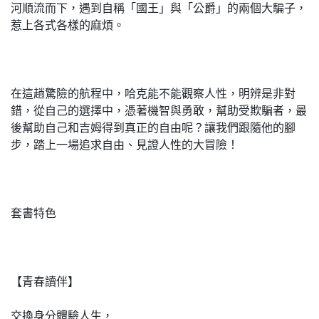
河順流而下，遇到自稱「國王」與「公爵」的兩個大騙子，
惹上各式各樣的麻煩。
在這趟驚險的航程中，哈克能不能觀察人性，明辨是非對
錯，從自己的選擇中，憑著機智與勇敢，幫助受欺騙者，最
後幫助自己和吉姆得到真正的自由呢？讓我們跟隨他的腳
步，踏上一場追求自由、見證人性的大冒險！
套書特色
【青春讀伴】
交換身分體驗人生，