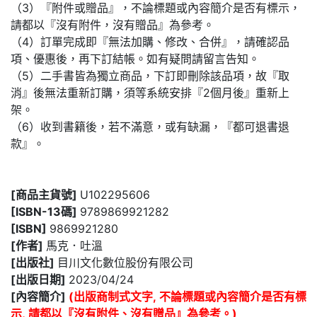
（3）『附件或贈品』，不論標題或內容簡介是否有標示，
請都以『沒有附件，沒有贈品』為參考。
（4）訂單完成即『無法加購、修改、合併』，請確認品
項、優惠後，再下訂結帳。如有疑問請留言告知。
（5）二手書皆為獨立商品，下訂即刪除該品項，故『取
消』後無法重新訂購，須等系統安排『2個月後』重新上
架。
（6）收到書籍後，若不滿意，或有缺漏，『都可退書退
款』。
[商品主貨號]
U102295606
[ISBN-13碼]
9789869921282
[ISBN]
9869921280
[作者]
馬克．吐溫
[出版社]
目川文化數位股份有限公司
[出版日期]
2023/04/24
[內容簡介]
(出版商制式文字, 不論標題或內容簡介是否有標
示, 請都以『沒有附件、沒有贈品』為參考。)