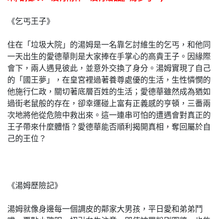
《乞丐王子》
住在「垃圾大院」的湯姆是一名靠乞討維生的乞丐，和他同
一天出生的愛德華則是大家捧在手掌心的高貴王子。因緣際
會下，兩人遇見彼此，並意外交換了身分。湯姆實現了自己
的「國王夢」，在皇宮裡過著養尊處優的生活，生性憐憫的
他施行仁政，關切著底層百姓的生活；愛德華雖然成為猶如
過街老鼠般的存在，卻幸運碰上富有正義感的亨頓，三番兩
次地將他從危險中救出來。這一連串可怕的遭遇會對真正的
王子帶來什麼體悟？愛德華能否順利揭開真相，奪回屬於自
己的王位？
《湯姆歷險記》
湯姆就像身邊每一個調皮的鄰家大男孩，平日愛和弟弟鬥