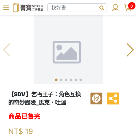
0
【SDV】乞丐王子：角色互換
找
的奇妙歷險_馬克．吐溫
商品已售完
NT$
19