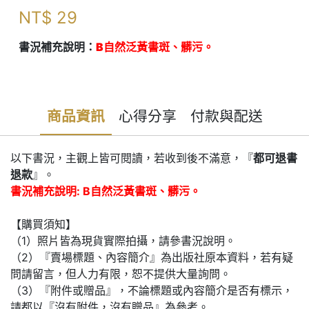
NT$
29
書況補充說明：
B自然泛黃書斑、髒污。
商品資訊
心得分享
付款與配送
以下書況，主觀上皆可閱讀，若收到後不滿意，『
都可退書
退款
』。
書況補充說明: B自然泛黃書斑、髒污。
【購買須知】
（1）照片皆為現貨實際拍攝，請參書況說明。
（2）『賣場標題、內容簡介』為出版社原本資料，若有疑
問請留言，但人力有限，恕不提供大量詢問。
（3）『附件或贈品』，不論標題或內容簡介是否有標示，
請都以『沒有附件，沒有贈品』為參考。