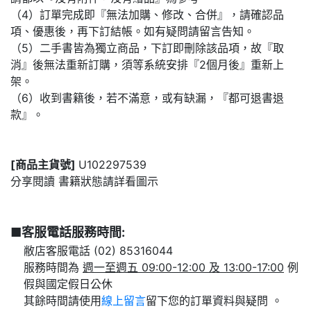
（4）訂單完成即『無法加購、修改、合併』，請確認品
項、優惠後，再下訂結帳。如有疑問請留言告知。
（5）二手書皆為獨立商品，下訂即刪除該品項，故『取
消』後無法重新訂購，須等系統安排『2個月後』重新上
架。
（6）收到書籍後，若不滿意，或有缺漏，『都可退書退
款』。
[商品主貨號]
U102297539
分享閱讀 書籍狀態請詳看圖示
■客服電話服務時間:
敝店客服電話 (02) 85316044
服務時間為
週一至週五 09:00-12:00 及 13:00-17:00
例
假與國定假日公休
其餘時間請使用
線上留言
留下您的訂單資料與疑問 。