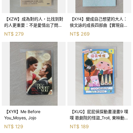
【XZW】成為對的人，比找到對
【XY4】變成自己想望的大人：
的人更重要：不是愛情出了問
侯文詠的成長四部曲【實現自
題，而是認知需要升級！_Mr. P
己】_侯文詠
NT$
279
NT$
269
【XYR】Me Before
【XUQ】屁屁偵探動畫漫畫9 噗
You_Moyes, Jojo
噗 歌劇院的怪盜_Troll, 東映動畫
株式會社, 張東君
NT$
129
NT$
189