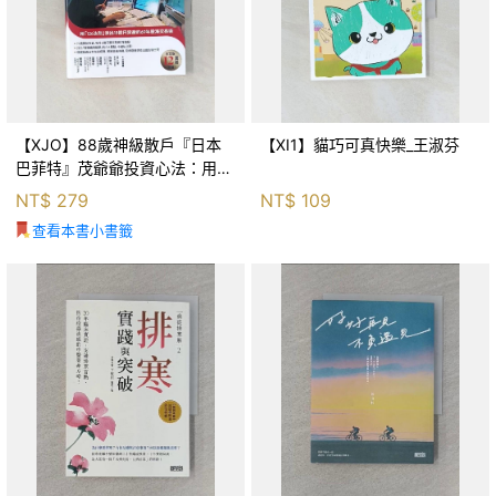
【XJO】88歲神級散戶『日本
【XI1】貓巧可真快樂_王淑芬
巴菲特』茂爺爺投資心法：用
「126法則」滾出18億円資產的
NT$
279
NT$
109
69年股海交易術_藤本茂, 賴惠
查看本書小書籤
鈴