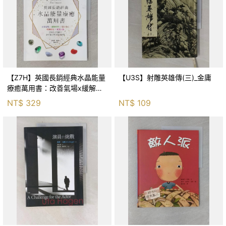
【Z7H】英國長銷經典水晶能量
【U3S】射雕英雄傳(三)_金庸
療癒萬用書：改善氣場x緩解疼
痛x穩定身心x增加財富x促進人
NT$
329
NT$
109
緣，250種水晶礦石給你最完整
的生活對策_菲利