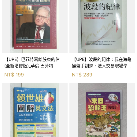
【UPE】巴菲特寫給股東的信
【UPE】波段的紀律：我在海龜
(全新增修版)_華倫‧巴菲特
操盤手訓練、法人交易現場學到
的進場、加碼、退場紀律，守住
NT$
199
NT$
289
紀律獲利至少50％_雷老闆