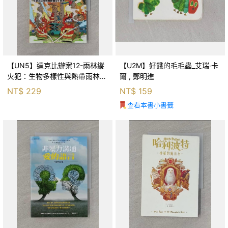
【UN5】達克比辦案12-雨林縱
【U2M】好餓的毛毛蟲_艾瑞‧卡
火犯：生物多樣性與熱帶雨林生
爾 , 鄭明進
態系_柯智元
NT$
229
NT$
159
查看本書小書籤