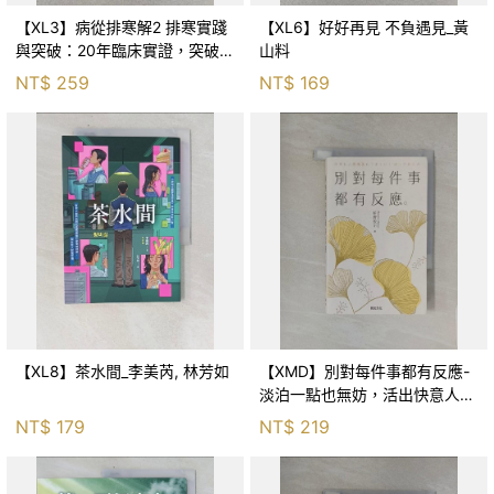
【XL3】病從排寒解2 排寒實踐
【XL6】好好再見 不負遇見_黃
與突破：20年臨床實證，突破排
山料
寒盲點，防治疫毒流感的中醫養
NT$
259
NT$
169
命方略！_李璧如
【XL8】茶水間_李美芮, 林芳如
【XMD】別對每件事都有反應-
淡泊一點也無妨，活出快意人生
的99個禪練習！_枡野俊明, 黃
NT$
179
NT$
219
薇嬪