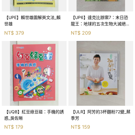
【UPE】賴世雄圖解英文法_賴
【UP6】達克比辦案7：末日恐
世雄
龍王：地球的五次生物大滅絕_
胡妙芬
NT$
379
NT$
209
【UQB】紅豆綠豆碰：手機的誘
【ULR】阿芳的3杯麵粉72變_蔡
惑_吳佐晰
季芳
NT$
179
NT$
159