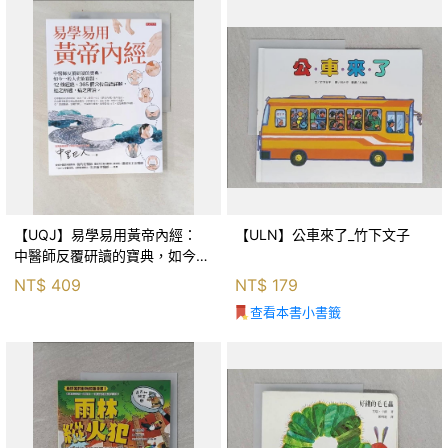
【UQJ】易學易用黃帝內經：
【ULN】公車來了_竹下文子
中醫師反覆研讀的寶典，如今一
般人也能實踐。12條經絡、365
NT$
409
NT$
179
個穴位白話詳解，經之所過，病
查看本書小書籤
之所治。_中里巴人