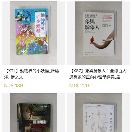
【XTL】動物界的小妖怪_齊藤
【XS7】象與騎象人：全球百大
洋, 伊之文
思想家的正向心理學經典_強納
森．海德, 李靜瑤
NT$
189
NT$
229