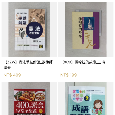
【ZZW】憲法爭點解讀_歐律師
【XC9】撒哈拉的故事_三毛
編著
NT$
409
NT$
199