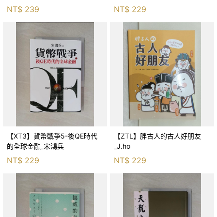
生存適應_柯智元
NT$
239
NT$
229
【XT3】貨幣戰爭5-後QE時代
【ZTL】胖古人的古人好朋友
的全球金融_宋鴻兵
_J.ho
NT$
229
NT$
229