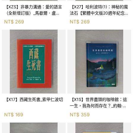
【XZS】非暴力溝通：愛的語言
【X27】哈利波特(1)：神秘的魔
（全新增訂版）_馬歇爾．盧森
法石【繁體中文版20週年紀念】
堡, 蕭寶森
_J.K.羅琳, 彭倩文
NT$
269
NT$
269
【X17】西藏生死書_索甲仁波切
【X1S】世界盡頭的咖啡館：這
一生，我為何而存在？_約翰‧史
崔勒基, Elsa
NT$
169
NT$
359