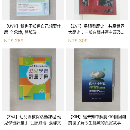
【UVP】我也不知道自己想要什
【ZVF】另眼看歷史 共產世界
麼_全承煥, 簡郁璇
大歷史：一部有關共產主義及共
產黨兩百年的興衰史_呂正理
NT$
269
NT$
309
【ZVJ】幼兒園教保活動課程 幼
【XIH】從未知中解脫-10個回溯
兒學習評量手冊_廖鳳瑞, 張靜文
前世了解今生挑戰的真實故事_
羅伯特．舒