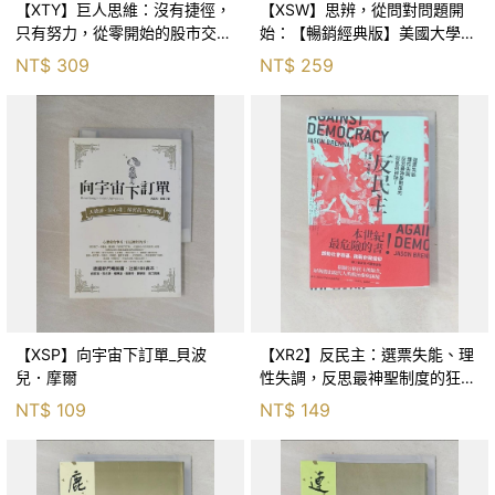
【XTY】巨人思維：沒有捷徑，
【XSW】思辨，從問對問題開
只有努力，從零開始的股市交易
始：【暢銷經典版】美國大學邏
員_巨人傑
輯思考聖經_尼爾．布朗, 史都
NT$
309
NT$
259
華．基里, 羅耀宗, 蔡宏明, 黃賓
星
【XSP】向宇宙下訂單_貝波
【XR2】反民主：選票失能、理
兒．摩爾
性失調，反思最神聖制度的狂亂
與神話！_傑森‧布倫南, 劉維人
NT$
109
NT$
149