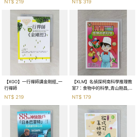
NT$
219
NT$
319
【XGO】一行禪師講金剛經_一
【XLM】名偵探柯南科學推理教
行禪師
室7：食物中的科學_青山剛昌,
Galileo工房, 黃薇嬪
NT$
219
NT$
179