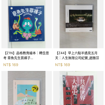
【Z1N】品格教育繪本：轉念思
【Z44】早上六點半遇見五月
考 章魚先生買褲子
天：人生無限公司紀實_趙雅芬
(Octopants)_蘇西‧西尼爾, 黃筱
NT$
169
NT$
169
茵