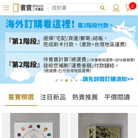
0
書寶精選
注目新品
熱賣推薦
平價閱讀