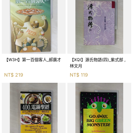
【W3H】第一百個客人_郝廣才
【XQI】源氏物語(四)_紫式部 ,
林文月
NT$
219
NT$
119