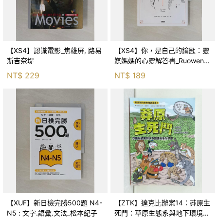
【XS4】認識電影_焦雄屏, 路易
【XS4】你，是自己的鑰匙：靈
斯吉奈堤
媒媽媽的心靈解答書_Ruowen
Huang
NT$
229
NT$
189
【XUF】新日檢完勝500題 N4-
【ZTK】達克比辦案14：莽原生
N5 : 文字.語彙.文法_松本紀子
死鬥：草原生態系與地下環境的