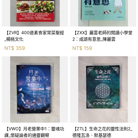
【ZVR】400道素食家常菜聖經
【ZXX】麗雲老師的閱讀小學堂
_楊桃文化
2：成語有意思_陳麗雲
NT$
359
NT$
159
【VWO】月老營業中1：靈魂功
【ZTL】生命之花的靈性法則2_
課_懷疑論者的通靈觀察
德隆瓦洛．默基瑟德