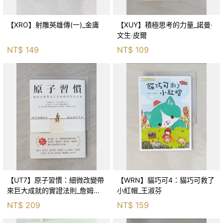
【XRO】射雕英雄傳(一)_金庸
【XUY】積極思考的力量_諾曼‧
文生‧皮爾
NT$
149
NT$
109
【UT7】原子習慣：細微改變帶
【WRN】貓巧可4：貓巧可救了
來巨大成就的實證法則_詹姆斯‧
小紅帽_王淑芬
克利爾, 蔡世偉
NT$
209
NT$
159