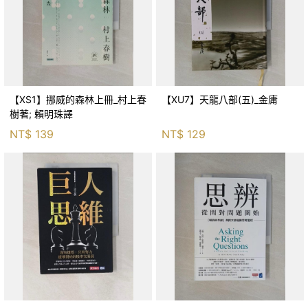
【XS1】挪威的森林上冊_村上春
【XU7】天龍八部(五)_金庸
樹著; 賴明珠譯
NT$
139
NT$
129