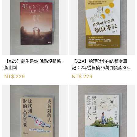
【XZ5】餘生是你 晚點沒關係_
【XZA】給理財小白的翻身筆
黃山料
記：2年從負債75萬到資產300
萬，ETF讓我走在財務自由路上_
NT$
229
NT$
229
鐵蛋