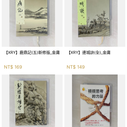
【XRY】鹿鼎記(五)新修版_金庸
【XRY】連城訣(全)_金庸
NT$
169
NT$
149