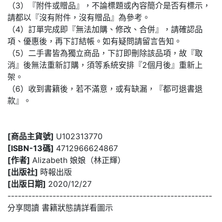
（3）『附件或贈品』，不論標題或內容簡介是否有標示，
請都以『沒有附件，沒有贈品』為參考。
（4）訂單完成即『無法加購、修改、合併』，請確認品
項、優惠後，再下訂結帳。如有疑問請留言告知。
（5）二手書皆為獨立商品，下訂即刪除該品項，故『取
消』後無法重新訂購，須等系統安排『2個月後』重新上
架。
（6）收到書籍後，若不滿意，或有缺漏，『都可退書退
款』。
[商品主貨號]
U102313770
[ISBN-13碼]
4712966624867
[作者]
Alizabeth 娘娘（林正輝）
[出版社]
時報出版
[出版日期]
2020/12/27
-----------------------------------------------------------
分享閱讀 書籍狀態請詳看圖示