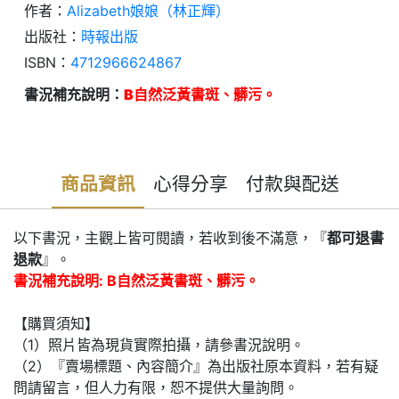
作者：
Alizabeth娘娘（林正輝）
出版社：
時報出版
ISBN：
4712966624867
書況補充說明：
B自然泛黃書斑、髒污。
商品資訊
心得分享
付款與配送
以下書況，主觀上皆可閱讀，若收到後不滿意，『
都可退書
退款
』。
書況補充說明: B自然泛黃書斑、髒污。
【購買須知】
（1）照片皆為現貨實際拍攝，請參書況說明。
（2）『賣場標題、內容簡介』為出版社原本資料，若有疑
問請留言，但人力有限，恕不提供大量詢問。