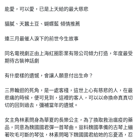
能愛，可以愛，已是上天給的最大慈悲
貓膩、天蠶土豆、蝴蝶藍 傾情推薦
連三月最催人淚下的前世今生故事
同名電視劇正由上海紅圈影業有限公司傾力打造，年度最受
期待古裝神話劇
有什麼樣的遺憾，會讓人願意付出生命？
三界輪迴的死角，是一處客棧，這世上心有慈悲的人，在最
悲痛的時候，便可見到，這裡的客人，可以以命換命真真切
切的回到過去，彌補當年的遺憾。
女主角林素問身為華夏的長樂公主，為了換取救治瘟疫的藥
品，同意為魏國國君彈一首琴曲。豈料魏國準備的古琴上繃
著吹毛可斷的琴弦，林素問喝下魏國國君給她的忘憂酒，忍