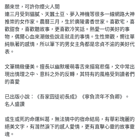
願來世，可許你煙火人間
連三月受到貓膩、天蠶土豆、夢入神機等很多一線網路大神
推崇的女作家。農曆三月，生於廣陵書香世家。喜歡宅，喜
歡甜食，喜歡聽故事，更喜歡冷笑話。熱愛一切美好的事
物，偶爾心血來潮做些說走就走的事情。生性樂觀，嚮往單
純執著的感情，所以筆下的男女主角都是忠貞不渝的美好代
表。
文筆精緻優美。擅長以幽默暖萌毒舌來描寫悲傷，文中常出
現出情理之中、意料之外的反轉，其特有的風格受到讀者們
的喜愛
已出版小說：《吾家囧徒初長成》《寧負流年不負卿》。
名人盛讚
或生或死的命運糾葛，無法猜中的宿命結局，有華彩瑰麗的
絕美文字，有潸然淚下的感人愛情，更有直擊心靈的故事靈
魂。