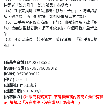
請都以『沒有附件，沒有贈品』為參考。
（4）訂單完成即『無法加購、修改、合併』，請確認品
項、優惠後，再下訂結帳。如有疑問請留言告知。
（5）二手書皆為獨立商品，下訂即刪除該品項，故『取
消』後無法重新訂購，須等系統安排『2個月後』重新上
架。
（6）收到書籍後，若不滿意，或有缺漏，『都可退書退
款』。
[商品主貨號]
U102318532
[ISBN-13碼]
9789579609012
[ISBN]
9579609012
[作者]
連三月
[出版社]
春天出版社
[出版日期]
2018/03/16
[內容簡介]
(出版商制式文字, 不論標題或內容簡介是否有標
示, 請都以『沒有附件、沒有贈品』為參考。)