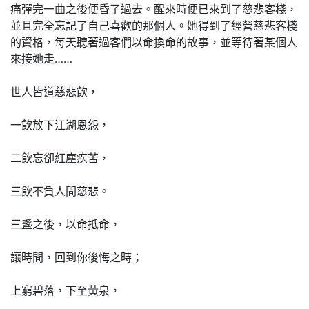
痛彈完一曲之後便昏了過去。醒來時便已來到了慈悲客棧，
並且完全忘記了自己喜歡的那個人。她得到了經營慈悲客棧
的資格，每天聽著過客們以命換命的故事，並等待著某個人
來接她走……
世人皆道慈悲飲，
一飲放下江湖恩怨，
二飲忘卻紅塵疾苦，
三飲不負人間慈悲。
三盞之後，以命抵命，
讓時間，回到你後悔之時；
上窮碧落，下至黃泉，