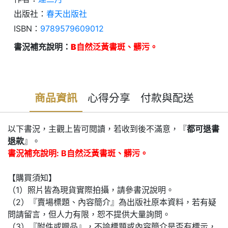
出版社：
春天出版社
ISBN：
9789579609012
書況補充說明：
B自然泛黃書斑、髒污。
商品資訊
心得分享
付款與配送
以下書況，主觀上皆可閱讀，若收到後不滿意，『
都可退書
退款
』。
書況補充說明: B自然泛黃書斑、髒污。
【購買須知】
（1）照片皆為現貨實際拍攝，請參書況說明。
（2）『賣場標題、內容簡介』為出版社原本資料，若有疑
問請留言，但人力有限，恕不提供大量詢問。
（3）『附件或贈品』，不論標題或內容簡介是否有標示，