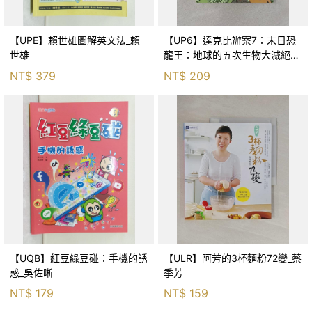
【UPE】賴世雄圖解英文法_賴
【UP6】達克比辦案7：末日恐
世雄
龍王：地球的五次生物大滅絕_
胡妙芬
NT$
379
NT$
209
【UQB】紅豆綠豆碰：手機的誘
【ULR】阿芳的3杯麵粉72變_蔡
惑_吳佐晰
季芳
NT$
179
NT$
159