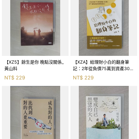
【XZ5】餘生是你 晚點沒關係_
【XZA】給理財小白的翻身筆
黃山料
記：2年從負債75萬到資產300
萬，ETF讓我走在財務自由路上_
NT$
229
NT$
229
鐵蛋