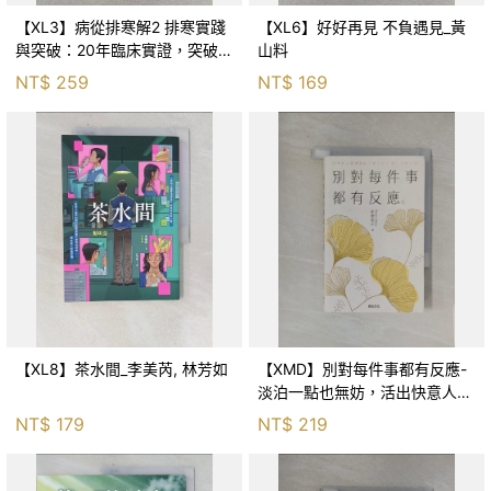
【XL3】病從排寒解2 排寒實踐
【XL6】好好再見 不負遇見_黃
與突破：20年臨床實證，突破排
山料
寒盲點，防治疫毒流感的中醫養
NT$
259
NT$
169
命方略！_李璧如
【XL8】茶水間_李美芮, 林芳如
【XMD】別對每件事都有反應-
淡泊一點也無妨，活出快意人生
的99個禪練習！_枡野俊明, 黃
NT$
179
NT$
219
薇嬪