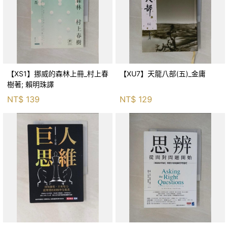
【XS1】挪威的森林上冊_村上春
【XU7】天龍八部(五)_金庸
樹著; 賴明珠譯
NT$
139
NT$
129