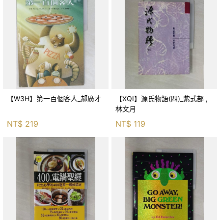
【W3H】第一百個客人_郝廣才
【XQI】源氏物語(四)_紫式部 ,
林文月
NT$
219
NT$
119