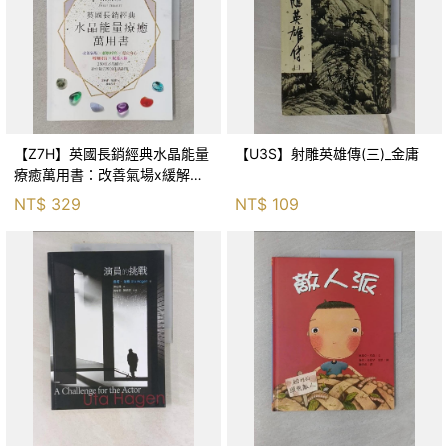
【Z7H】英國長銷經典水晶能量
【U3S】射雕英雄傳(三)_金庸
療癒萬用書：改善氣場x緩解疼
痛x穩定身心x增加財富x促進人
NT$
329
NT$
109
緣，250種水晶礦石給你最完整
的生活對策_菲利