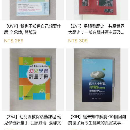
【UVP】我也不知道自己想要什
【ZVF】另眼看歷史 共產世界
麼_全承煥, 簡郁璇
大歷史：一部有關共產主義及共
產黨兩百年的興衰史_呂正理
NT$
269
NT$
309
【ZVJ】幼兒園教保活動課程 幼
【XIH】從未知中解脫-10個回溯
兒學習評量手冊_廖鳳瑞, 張靜文
前世了解今生挑戰的真實故事_
羅伯特．舒