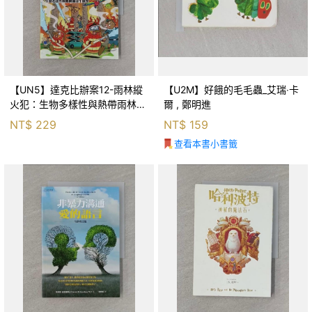
【UN5】達克比辦案12-雨林縱
【U2M】好餓的毛毛蟲_艾瑞‧卡
火犯：生物多樣性與熱帶雨林生
爾 , 鄭明進
態系_柯智元
NT$
229
NT$
159
查看本書小書籤