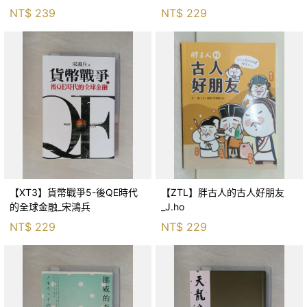
生存適應_柯智元
NT$
239
NT$
229
【XT3】貨幣戰爭5-後QE時代
【ZTL】胖古人的古人好朋友
的全球金融_宋鴻兵
_J.ho
NT$
229
NT$
229