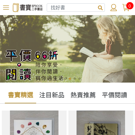
0
書寶精選
注目新品
熱賣推薦
平價閱讀