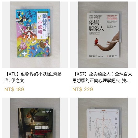
【XTL】動物界的小妖怪_齊藤
【XS7】象與騎象人：全球百大
洋, 伊之文
思想家的正向心理學經典_強納
森．海德, 李靜瑤
NT$
189
NT$
229