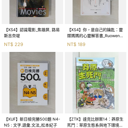
【XS4】認識電影_焦雄屏, 路易
【XS4】你，是自己的鑰匙：靈
斯吉奈堤
媒媽媽的心靈解答書_Ruowen
Huang
NT$
229
NT$
189
【XUF】新日檢完勝500題 N4-
【ZTK】達克比辦案14：莽原生
N5 : 文字.語彙.文法_松本紀子
死鬥：草原生態系與地下環境的