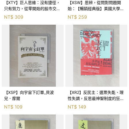
【XTY】巨人思維：沒有捷徑，
【XSW】思辨，從問對問題開
只有努力，從零開始的股市交易
始：【暢銷經典版】美國大學邏
員_巨人傑
輯思考聖經_尼爾．布朗, 史都
NT$
309
NT$
259
華．基里, 羅耀宗, 蔡宏明, 黃賓
星
【XSP】向宇宙下訂單_貝波
【XR2】反民主：選票失能、理
兒．摩爾
性失調，反思最神聖制度的狂亂
與神話！_傑森‧布倫南, 劉維人
NT$
109
NT$
149