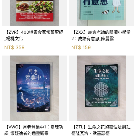
【ZVR】400道素食家常菜聖經
【ZXX】麗雲老師的閱讀小學堂
_楊桃文化
2：成語有意思_陳麗雲
NT$
359
NT$
159
【VWO】月老營業中1：靈魂功
【ZTL】生命之花的靈性法則2_
課_懷疑論者的通靈觀察
德隆瓦洛．默基瑟德