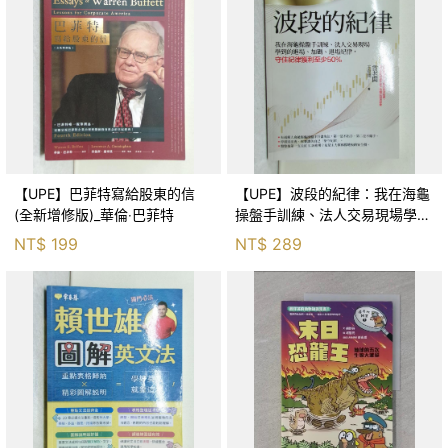
【UPE】巴菲特寫給股東的信
【UPE】波段的紀律：我在海龜
(全新增修版)_華倫‧巴菲特
操盤手訓練、法人交易現場學到
的進場、加碼、退場紀律，守住
NT$
199
NT$
289
紀律獲利至少50％_雷老闆