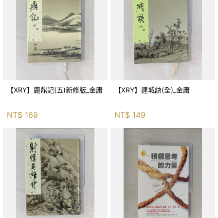
【XRY】鹿鼎記(五)新修版_金庸
【XRY】連城訣(全)_金庸
NT$
169
NT$
149