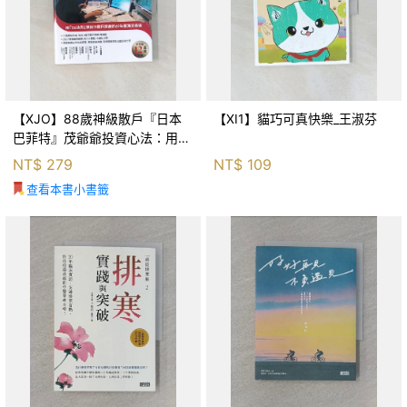
【XJO】88歲神級散戶『日本
【XI1】貓巧可真快樂_王淑芬
巴菲特』茂爺爺投資心法：用
「126法則」滾出18億円資產的
NT$
279
NT$
109
69年股海交易術_藤本茂, 賴惠
查看本書小書籤
鈴