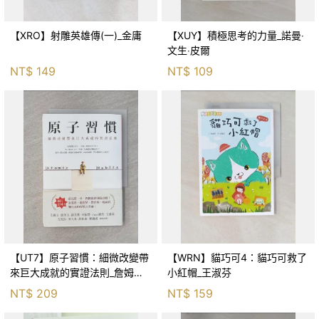
【XRO】射雕英雄傳(一)_金庸
【XUY】積極思考的力量_諾曼‧
文生‧皮爾
NT$
149
NT$
109
【UT7】原子習慣：細微改變帶
【WRN】貓巧可4：貓巧可救了
來巨大成就的實證法則_詹姆斯‧
小紅帽_王淑芬
克利爾, 蔡世偉
NT$
209
NT$
159