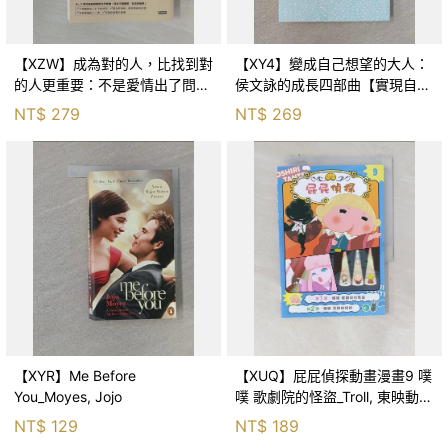
【XZW】成為對的人，比找到對
【XY4】變成自己想望的大人：
的人更重要：不是愛情出了問
侯文詠的成長四部曲【實現自
題，而是認知需要升級！_Mr. P
己】_侯文詠
NT$
279
NT$
269
【XYR】Me Before
【XUQ】屁屁偵探動畫漫畫9 噗
You_Moyes, Jojo
噗 歌劇院的怪盜_Troll, 東映動畫
株式會社, 張東君
NT$
129
NT$
189