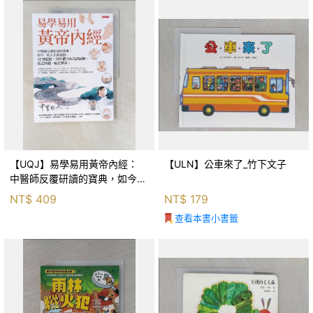
【UQJ】易學易用黃帝內經：
【ULN】公車來了_竹下文子
中醫師反覆研讀的寶典，如今一
般人也能實踐。12條經絡、365
NT$
409
NT$
179
個穴位白話詳解，經之所過，病
查看本書小書籤
之所治。_中里巴人