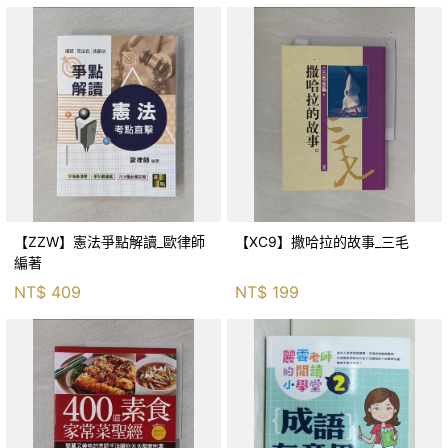
【ZZW】憲法爭點解讀_歐律師
【XC9】撒哈拉的故事_三毛
編著
NT$
409
NT$
199