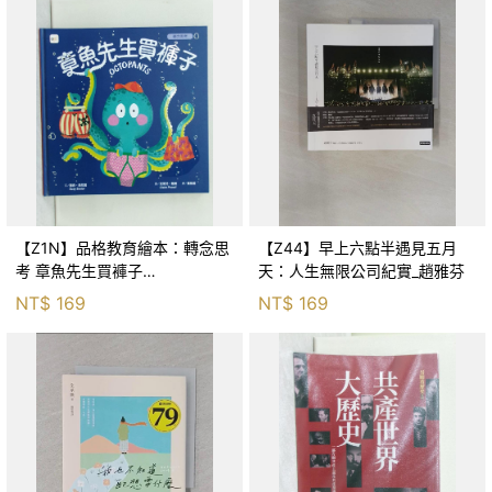
【Z1N】品格教育繪本：轉念思
【Z44】早上六點半遇見五月
考 章魚先生買褲子
天：人生無限公司紀實_趙雅芬
(Octopants)_蘇西‧西尼爾, 黃筱
NT$
169
NT$
169
茵