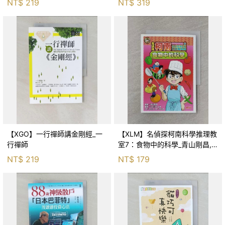
NT$
219
NT$
319
【XGO】一行禪師講金剛經_一
【XLM】名偵探柯南科學推理教
行禪師
室7：食物中的科學_青山剛昌,
Galileo工房, 黃薇嬪
NT$
219
NT$
179