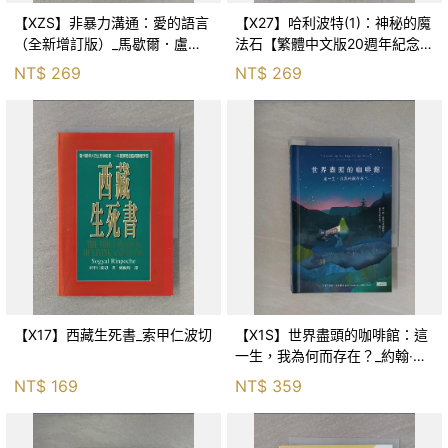
【XZS】非暴力溝通：愛的語言
【X27】哈利波特(1)：神秘的魔
（全新增訂版）_馬歇爾．盧森
法石【繁體中文版20週年紀念】
堡, 蕭寶森
_J.K.羅琳, 彭倩文
NT$
269
NT$
269
【X17】西藏生死書_索甲仁波切
【X1S】世界盡頭的咖啡館：這
一生，我為何而存在？_約翰‧史
崔勒基, Elsa
NT$
169
NT$
359