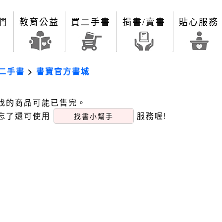
們
教育公益
買二手書
捐書/賣書
貼心服務
二手書
>
書寶官方書城
找的商品可能已售完。
忘了還可使用
服務喔!
找書小幫手