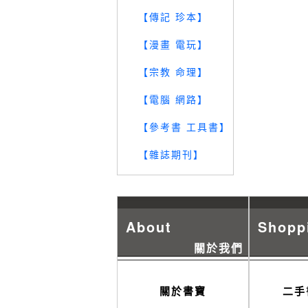
【傳記 珍本】
【漫畫 電玩】
【宗教 命理】
【電腦 網路】
【參考書 工具書】
【雜誌期刊】
About
Shopp
關於我們
關於書寶
二手