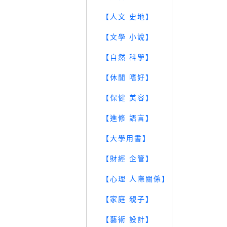
【人文 史地】
【文學 小說】
【自然 科學】
【休閒 嗜好】
【保健 美容】
【進修 語言】
【大學用書】
【財經 企管】
【心理 人際關係】
【家庭 親子】
【藝術 設計】