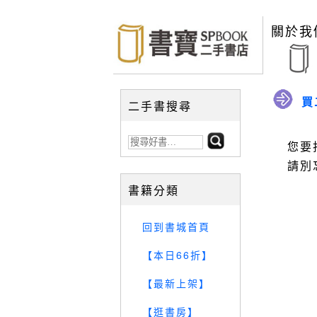
關於我
買
二手書搜尋
您要
請別
書籍分類
回到書城首頁
【本日66折】
【最新上架】
【逛書房】