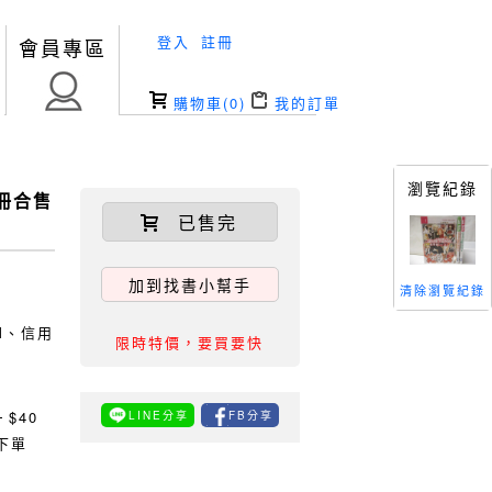
登入
註冊
會員專區
購物車(
0
)
我的訂單
瀏覽紀錄
3冊合售
已售完
加到找書小幫手
清除瀏覽紀錄
TM、信用
限時特價，要買要快
0
$40
LINE分享
FB分享
下單