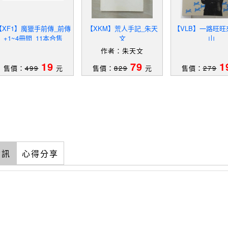
【XF1】魔獵手前傳_前傳
【XKM】荒人手記_朱天
【VLB】一路旺旺
+1~4冊間_11本合售
文
山
作者：朱天文
19
79
1
售價：
499
元
售價：
829
元
售價：
279
資訊
心得分享