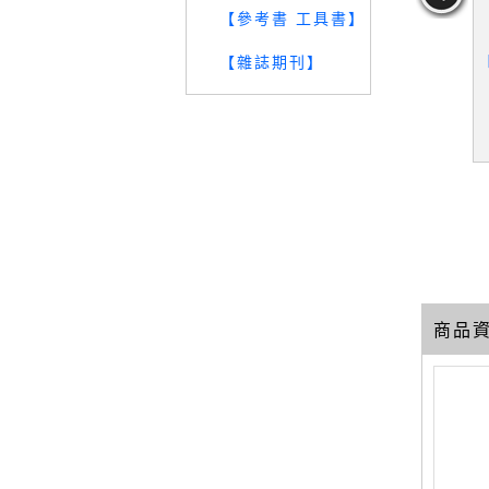
【參考書 工具書】
戶火龍改_
【WV5】小時代1.0摺紙時
【雜誌期刊】
【S2E】克莉絲蒂偵探小
高詹燦
代_上下合售_郭敬明
說全集-高爾夫球場命案_
葬禮之後等_5本合售
獏,高詹燦
19
19
19
元
售價：
279
元
售價：
339
元
商品