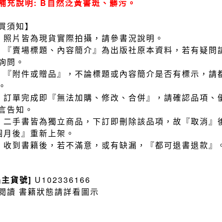
補充說明: B自然泛黃書斑、髒污。
買須知】
）照片皆為現貨實際拍攝，請參書況說明。
）『賣場標題、內容簡介』為出版社原本資料，若有疑問
詢問。
）『附件或贈品』，不論標題或內容簡介是否有標示，請
。
）訂單完成即『無法加購、修改、合併』，請確認品項、
言告知。
）二手書皆為獨立商品，下訂即刪除該品項，故『取消』
個月後』重新上架。
）收到書籍後，若不滿意，或有缺漏，『都可退書退款』
品主貨號]
U102336166
閱讀 書籍狀態請詳看圖示