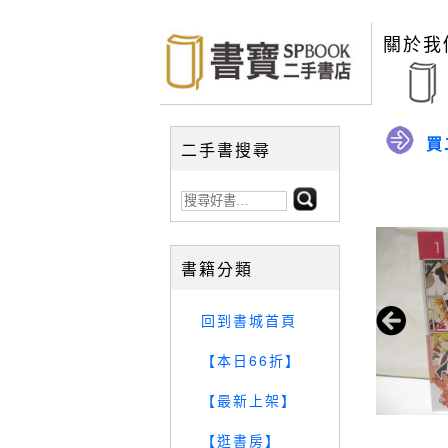
關於我
買
二手書搜尋
書籍分類
回到書城首頁
【本日66折】
【最新上架】
【逛書房】