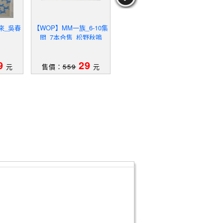
來_吳春
【WOP】MM一族_6-10集
【WJU】夢幻逆玉王_1-2
【W
間_7本合售_松野秋鳴
7集合售_修亦
9
29
69
元
售價：
559
元
售價：
1229
元
售