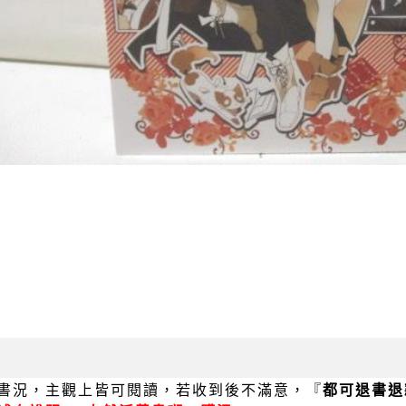
書況，主觀上皆可閱讀，若收到後不滿意，『
都可退書退