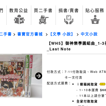
們
教育公益
買二手書
捐書/賣書
貼心服務
二手書
>
書寶官方書城
>
【文學 小說】
>
中文小說
【WH5】御神樂學園組曲_1-
_Last Note
付款方式：
7-11付款取貨、Web A
卡一次付清
配送方式運費：
ｉ郵箱純取貨
- 1~10本運費
$6
- 11本以上請分筆
全家付款取貨