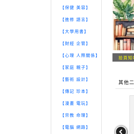
【保健 美容】
【進修 語言】
【大學用書】
【財經 企管】
【心理 人際關係】
拾頁知
【家庭 親子】
【藝術 設計】
其他
【傳記 珍本】
【漫畫 電玩】
【宗教 命理】
【電腦 網路】