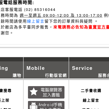
服電話服務時間:
店客服電話 (02) 85316044
服務時間為
週一至週五 09:00-12:00 及 13:00-17:00
例
其餘時間請使用
線上留言
留下您的訂單資料與疑問 。
由於敝店為多平臺同步販售，
來電請務必告知為
書寶官方
謝謝您。
ing
Mobile
Service
購物
行動版官網
服務
書搜尋
二手書收購
新上架
線上留言