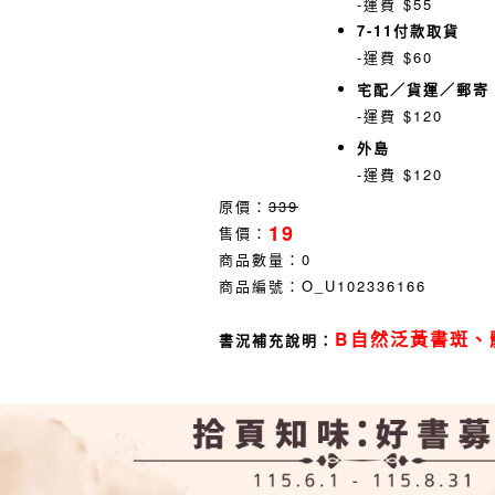
-運費 $55
7-11付款取貨
-運費 $60
宅配／貨運／郵寄
-運費 $120
外島
-運費 $120
原價：
339
19
售價：
商品數量：
0
商品編號：
O_U102336166
B自然泛黃書斑、
書況補充說明：