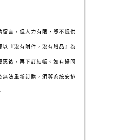
請留言，但人力有限，恕不提供
都以『沒有附件，沒有贈品』為
優惠後，再下訂結帳。如有疑問
後無法重新訂購，須等系統安排
。