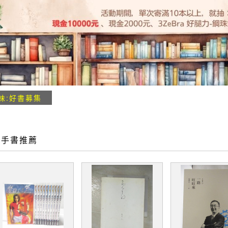
味:好書募集
二手書推薦