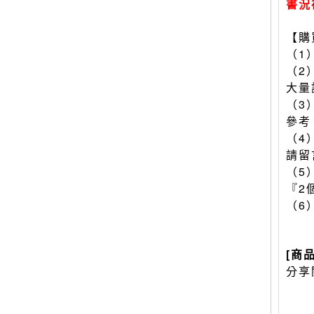
書況
【購
（1
（2
大量
（3
參考
（4
請留
（5
『2
（6
[商
分享