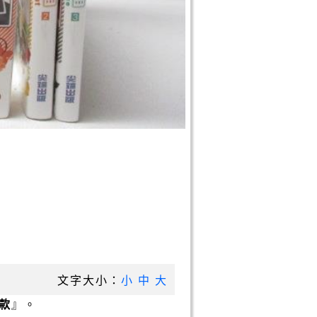
文字大小：
小
中
大
款
』。