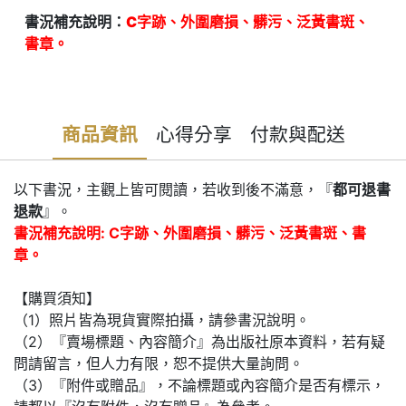
書況補充說明：
C字跡、外圍磨損、髒污、泛黃書斑、
書章。
商品資訊
心得分享
付款與配送
以下書況，主觀上皆可閱讀，若收到後不滿意，『
都可退書
退款
』。
書況補充說明: C字跡、外圍磨損、髒污、泛黃書斑、書
章。
【購買須知】
（1）照片皆為現貨實際拍攝，請參書況說明。
（2）『賣場標題、內容簡介』為出版社原本資料，若有疑
問請留言，但人力有限，恕不提供大量詢問。
（3）『附件或贈品』，不論標題或內容簡介是否有標示，