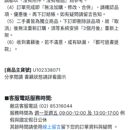
請都以『沒有附件，沒有贈品』為參考。
（4）訂單完成即『無法加購、修改、合併』，請確認品
項、優惠後，再下訂結帳。如有疑問請留言告知。
（5）二手書皆為獨立商品，下訂即刪除該品項，故『取
消』後無法重新訂購，須等系統安排『2個月後』重新上
架。
（6）收到書籍後，若不滿意，或有缺漏，『都可退書退
款』。
[商品主貨號]
U102338071
分享閱讀 書籍狀態請詳看圖示
■客服電話服務時間:
敝店客服電話 (02) 85316044
服務時間為
週一至週五 09:00-12:00 及 13:00-17:00
例
假與國定假日公休
其餘時間請使用
線上留言
留下您的訂單資料與疑問 。