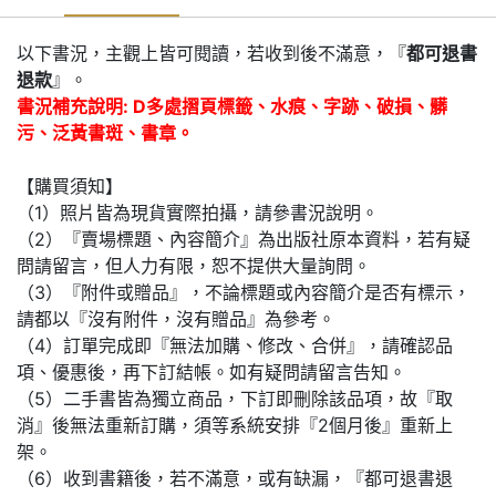
以下書況，主觀上皆可閱讀，若收到後不滿意，『
都可退書
退款
』。
書況補充說明: D多處摺頁標籤、水痕、字跡、破損、髒
污、泛黃書斑、書章。
【購買須知】
（1）照片皆為現貨實際拍攝，請參書況說明。
（2）『賣場標題、內容簡介』為出版社原本資料，若有疑
問請留言，但人力有限，恕不提供大量詢問。
（3）『附件或贈品』，不論標題或內容簡介是否有標示，
請都以『沒有附件，沒有贈品』為參考。
（4）訂單完成即『無法加購、修改、合併』，請確認品
項、優惠後，再下訂結帳。如有疑問請留言告知。
（5）二手書皆為獨立商品，下訂即刪除該品項，故『取
消』後無法重新訂購，須等系統安排『2個月後』重新上
架。
（6）收到書籍後，若不滿意，或有缺漏，『都可退書退