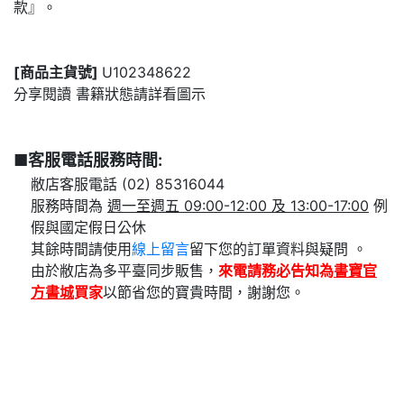
款』。
[商品主貨號]
U102348622
分享閱讀 書籍狀態請詳看圖示
■客服電話服務時間:
敝店客服電話 (02) 85316044
服務時間為
週一至週五 09:00-12:00 及 13:00-17:00
例
假與國定假日公休
其餘時間請使用
線上留言
留下您的訂單資料與疑問 。
由於敝店為多平臺同步販售，
來電請務必告知為
書寶官
方書城
買家
以節省您的寶貴時間，謝謝您。