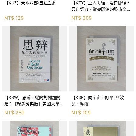
【XU7】天龍八部(五)_金庸
【XTY】巨人思維：沒有捷徑，
只有努力，從零開始的股市交易
員_巨人傑
NT$
129
NT$
309
【XSW】思辨，從問對問題開
【XSP】向宇宙下訂單_貝波
始：【暢銷經典版】美國大學邏
兒．摩爾
輯思考聖經_尼爾．布朗, 史都
NT$
259
NT$
109
華．基里, 羅耀宗, 蔡宏明, 黃賓
星