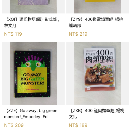
【XQI】源氏物語(四)_紫式部 ,
【ZY9】400道電鍋聖經_楊桃
林文月
編輯部
NT$
119
NT$
219
【ZZE】Go away, big green
【ZXB】400 道肉類聖經_楊桃
monster!_Emberley, Ed
文化
NT$
209
NT$
189