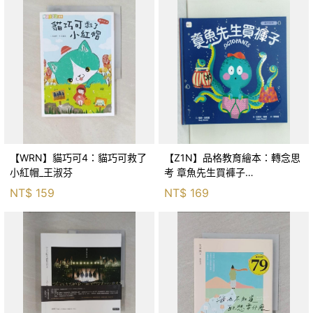
【WRN】貓巧可4：貓巧可救了
【Z1N】品格教育繪本：轉念思
小紅帽_王淑芬
考 章魚先生買褲子
(Octopants)_蘇西‧西尼爾, 黃筱
NT$
159
NT$
169
茵