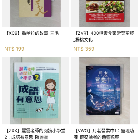
【XC9】撒哈拉的故事_三毛
【ZVR】400道素食家常菜聖經
_楊桃文化
NT$
199
NT$
359
【ZXX】麗雲老師的閱讀小學堂
【VWO】月老營業中1：靈魂功
2：成語有意思_陳麗雲
課_懷疑論者的通靈觀察