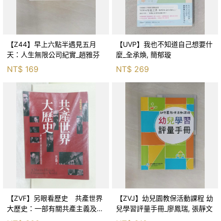
【Z44】早上六點半遇見五月
【UVP】我也不知道自己想要什
天：人生無限公司紀實_趙雅芬
麼_全承煥, 簡郁璇
NT$
169
NT$
269
【ZVF】另眼看歷史 共產世界
【ZVJ】幼兒園教保活動課程 幼
大歷史：一部有關共產主義及共
兒學習評量手冊_廖鳳瑞, 張靜文
產黨兩百年的興衰史_呂正理