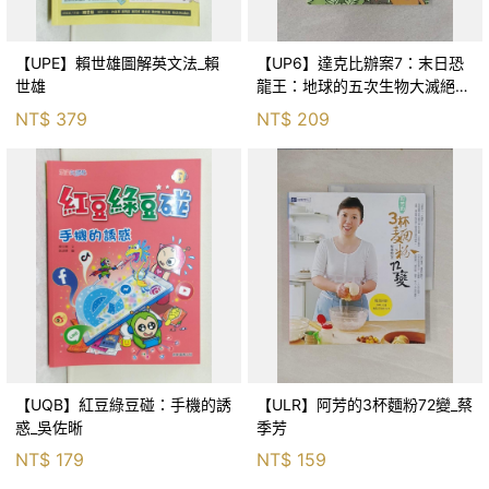
【UPE】賴世雄圖解英文法_賴
【UP6】達克比辦案7：末日恐
世雄
龍王：地球的五次生物大滅絕_
胡妙芬
NT$
379
NT$
209
【UQB】紅豆綠豆碰：手機的誘
【ULR】阿芳的3杯麵粉72變_蔡
惑_吳佐晰
季芳
NT$
179
NT$
159