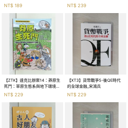
Huang
NT$
189
NT$
239
【ZTK】達克比辦案14：莽原生
【XT3】貨幣戰爭5-後QE時代
死鬥：草原生態系與地下環境的
的全球金融_宋鴻兵
生存適應_柯智元
NT$
229
NT$
229