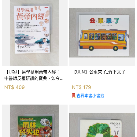
【UQJ】易學易用黃帝內經：
【ULN】公車來了_竹下文子
中醫師反覆研讀的寶典，如今一
般人也能實踐。12條經絡、365
NT$
409
NT$
179
個穴位白話詳解，經之所過，病
查看本書小書籤
之所治。_中里巴人