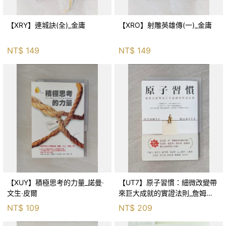
【XRY】連城訣(全)_金庸
【XRO】射雕英雄傳(一)_金庸
NT$
149
NT$
149
【XUY】積極思考的力量_諾曼‧
【UT7】原子習慣：細微改變帶
文生‧皮爾
來巨大成就的實證法則_詹姆斯‧
克利爾, 蔡世偉
NT$
109
NT$
209