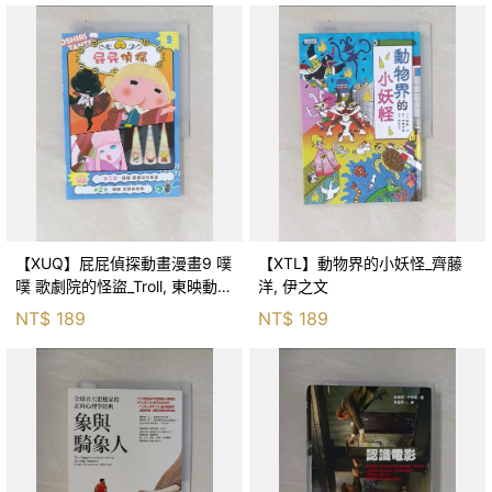
【XUQ】屁屁偵探動畫漫畫9 噗
【XTL】動物界的小妖怪_齊藤
噗 歌劇院的怪盜_Troll, 東映動畫
洋, 伊之文
株式會社, 張東君
NT$
189
NT$
189