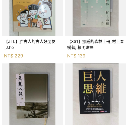
【ZTL】胖古人的古人好朋友
【XS1】挪威的森林上冊_村上春
_J.ho
樹著; 賴明珠譯
NT$
229
NT$
139