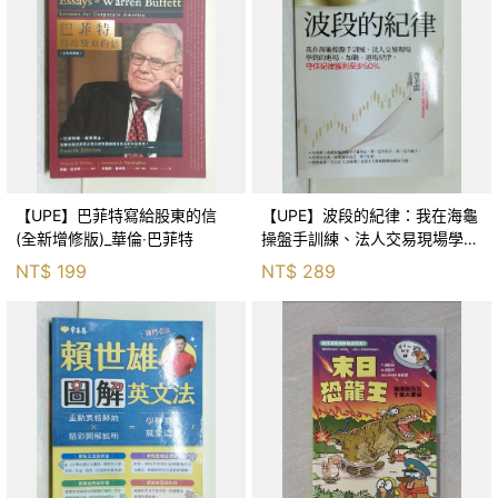
【UPE】巴菲特寫給股東的信
【UPE】波段的紀律：我在海龜
(全新增修版)_華倫‧巴菲特
操盤手訓練、法人交易現場學到
的進場、加碼、退場紀律，守住
NT$
199
NT$
289
紀律獲利至少50％_雷老闆