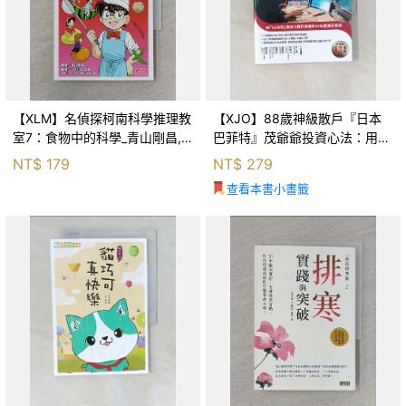
【XLM】名偵探柯南科學推理教
【XJO】88歲神級散戶『日本
室7：食物中的科學_青山剛昌,
巴菲特』茂爺爺投資心法：用
Galileo工房, 黃薇嬪
「126法則」滾出18億円資產的
NT$
179
NT$
279
69年股海交易術_藤本茂, 賴惠
查看本書小書籤
鈴