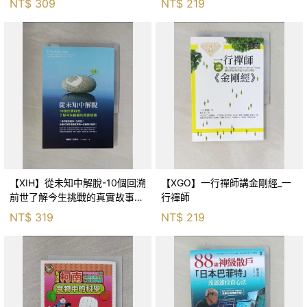
NT$
309
NT$
219
【XIH】從未知中解脫-10個回溯
【XGO】一行禪師講金剛經_一
前世了解今生挑戰的真實故事_
行禪師
羅伯特．舒
NT$
319
NT$
219