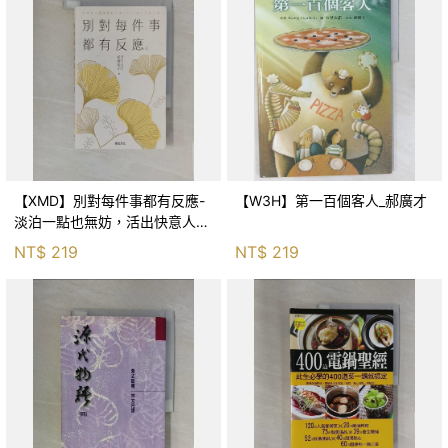
【XMD】別對每件事都有反應-
【W3H】第一百個客人_郝廣才
淡泊一點也無妨，活出快意人生
的99個禪練習！_枡野俊明, 黃
NT$
219
NT$
219
薇嬪