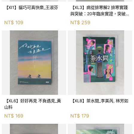
【XI1】貓巧可真快樂_王淑芬
【XL3】病從排寒解2 排寒實踐
與突破：20年臨床實證，突破排
寒盲點，防治疫毒流感的中醫養
NT$
109
NT$
259
命方略！_李璧如
【XL6】好好再見 不負遇見_黃
【XL8】茶水間_李美芮, 林芳如
山料
NT$
169
NT$
179