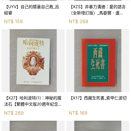
【UYV】自己的膝蓋自己救_呂
【XZS】非暴力溝通：愛的語言
紹睿
（全新增訂版）_馬歇爾．盧森
堡, 蕭寶森
NT$
159
NT$
269
【X27】哈利波特(1)：神秘的魔
【X17】西藏生死書_索甲仁波切
法石【繁體中文版20週年紀念】
_J.K.羅琳, 彭倩文
NT$
269
NT$
169