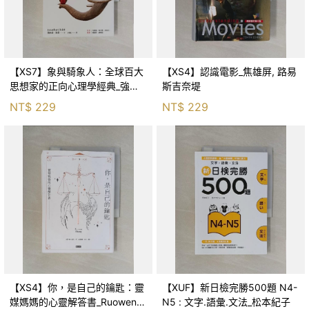
【XS7】象與騎象人：全球百大
【XS4】認識電影_焦雄屏, 路易
思想家的正向心理學經典_強納
斯吉奈堤
森．海德, 李靜瑤
NT$
229
NT$
229
【XS4】你，是自己的鑰匙：靈
【XUF】新日檢完勝500題 N4-
媒媽媽的心靈解答書_Ruowen
N5 : 文字.語彙.文法_松本紀子