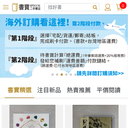
0
書寶精選
注目新品
熱賣推薦
平價閱讀