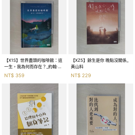
【X1S】世界盡頭的咖啡館：這
【XZ5】餘生是你 晚點沒關係_
一生，我為何而存在？_約翰‧史
黃山料
崔勒基, Elsa
NT$
359
NT$
229