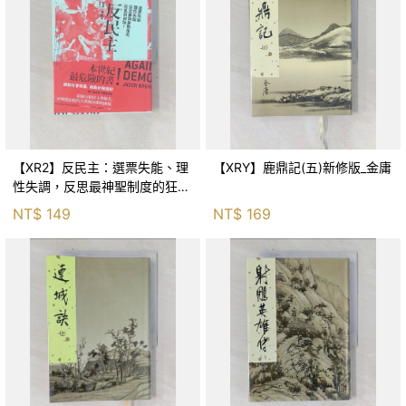
【XR2】反民主：選票失能、理
【XRY】鹿鼎記(五)新修版_金庸
性失調，反思最神聖制度的狂亂
與神話！_傑森‧布倫南, 劉維人
NT$
149
NT$
169