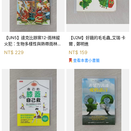
【UN5】達克比辦案12-雨林縱
【U2M】好餓的毛毛蟲_艾瑞‧卡
火犯：生物多樣性與熱帶雨林生
爾 , 鄭明進
態系_柯智元
NT$
229
NT$
159
查看本書小書籤