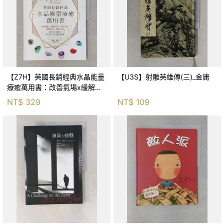
【Z7H】英國長銷經典水晶能量
【U3S】射雕英雄傳(三)_金庸
療癒萬用書：改善氣場x緩解疼
痛x穩定身心x增加財富x促進人
NT$
329
NT$
109
緣，250種水晶礦石給你最完整
的生活對策_菲利