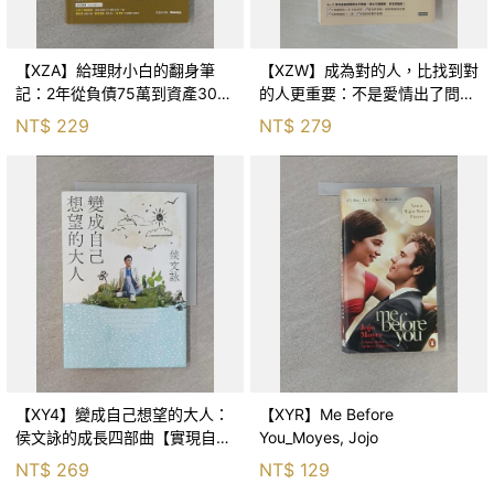
【XZA】給理財小白的翻身筆
【XZW】成為對的人，比找到對
記：2年從負債75萬到資產300
的人更重要：不是愛情出了問
萬，ETF讓我走在財務自由路上_
題，而是認知需要升級！_Mr. P
NT$
229
NT$
279
鐵蛋
【XY4】變成自己想望的大人：
【XYR】Me Before
侯文詠的成長四部曲【實現自
You_Moyes, Jojo
己】_侯文詠
NT$
269
NT$
129