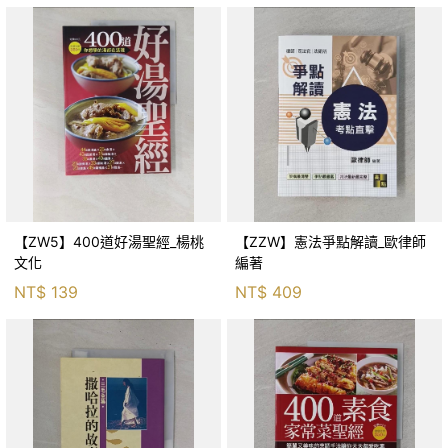
【ZW5】400道好湯聖經_楊桃
【ZZW】憲法爭點解讀_歐律師
文化
編著
NT$
139
NT$
409