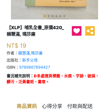
【XLP】哺乳全書_原價420_
賴慧滿, 瑪莎廉
NT$
19
作者：
賴慧滿,瑪莎廉
出版社：
新手父母
ISBN：
9789867894427
書況補充說明：
D多處摺頁標籤、水痕、字跡、破損、
髒污、泛黃書斑、書章。
商品資訊
心得分享
付款與配送