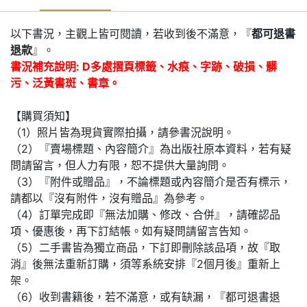
以下書況，主觀上皆可閱讀，若收到後不滿意，『
都可退書
退款
』。
書況補充說明: D多處摺頁標籤、水痕、字跡、破損、髒
污、泛黃書斑、書章。
【購買須知】
（1）照片皆為現貨實際拍攝，請參書況說明。
（2）『賣場標題、內容簡介』為出版社原本資料，若有疑
問請留言，但人力有限，恕不提供大量詢問。
（3）『附件或贈品』，不論標題或內容簡介是否有標示，
請都以『沒有附件，沒有贈品』為參考。
（4）訂單完成即『無法加購、修改、合併』，請確認品
項、優惠後，再下訂結帳。如有疑問請留言告知。
（5）二手書皆為獨立商品，下訂即刪除該品項，故『取
消』後無法重新訂購，須等系統安排『2個月後』重新上
架。
（6）收到書籍後，若不滿意，或有缺漏，『都可退書退