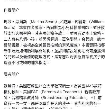
作者簡介
瑪莎．席爾斯（Martha Sears）／威廉．席爾斯（William
Sears） 本書作者威廉．西爾斯為小兒科執業醫師，並任教
於南加大醫學院，其妻瑪莎擔任護士，並具有助產士資格。
二人育有八個小孩，並照護超過一萬名嬰兒，合著過十餘本
相關書籍，被視為全美最受推崇的育兒權威。本書實際指導
新手媽媽如何順利展開哺乳，並詳細解說哺乳期間可能遇到
的問題以及最佳的處理方式，是有志以母乳親自餵養孩子的
母親不可或缺的哺乳指南。
譯者簡介
賴慧滿，美國密蘇里州立大學教育碩士。為美國AMS蒙特
梭利教師、美國PAT（Parents As Teachers ）親職教育
師、合格哺乳教育師（Breastfeeding Educator）。目前
育有一男一女，都是吃母乳長大的孩子，哺乳期間約有十