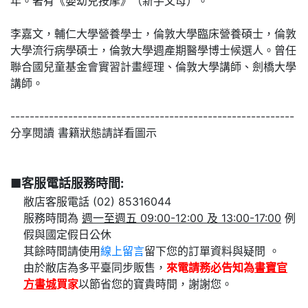
年。著有《嬰幼兒按摩》（新手父母）。
李嘉文，輔仁大學營養學士，倫敦大學臨床營養碩士，倫敦
大學流行病學碩士，倫敦大學週產期醫學博士候選人。曾任
聯合國兒童基金會實習計畫經理、倫敦大學講師、劍橋大學
講師。
-----------------------------------------------------------
分享閱讀 書籍狀態請詳看圖示
■客服電話服務時間:
敝店客服電話 (02) 85316044
服務時間為
週一至週五 09:00-12:00 及 13:00-17:00
例
假與國定假日公休
其餘時間請使用
線上留言
留下您的訂單資料與疑問 。
由於敝店為多平臺同步販售，
來電請務必告知為
書寶官
方書城
買家
以節省您的寶貴時間，謝謝您。