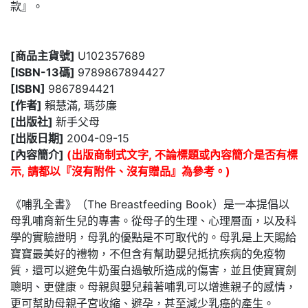
款』。
[商品主貨號]
U102357689
[ISBN-13碼]
9789867894427
[ISBN]
9867894421
[作者]
賴慧滿, 瑪莎廉
[出版社]
新手父母
[出版日期]
2004-09-15
[內容簡介]
(出版商制式文字, 不論標題或內容簡介是否有標
示, 請都以『沒有附件、沒有贈品』為參考。)
《哺乳全書》（The Breastfeeding Book）是一本提倡以
母乳哺育新生兒的專書。從母子的生理、心理層面，以及科
學的實驗證明，母乳的優點是不可取代的。母乳是上天賜給
寶寶最美好的禮物，不但含有幫助嬰兒抵抗疾病的免疫物
質，還可以避免牛奶蛋白過敏所造成的傷害，並且使寶寶劍
聰明、更健康。母親與嬰兒藉著哺乳可以增進親子的感情，
更可幫助母親子宮收縮、避孕，甚至減少乳癌的產生。