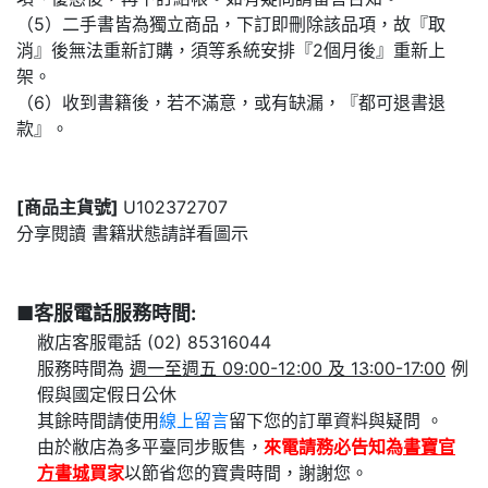
（5）二手書皆為獨立商品，下訂即刪除該品項，故『取
消』後無法重新訂購，須等系統安排『2個月後』重新上
架。
（6）收到書籍後，若不滿意，或有缺漏，『都可退書退
款』。
[商品主貨號]
U102372707
分享閱讀 書籍狀態請詳看圖示
■客服電話服務時間:
敝店客服電話 (02) 85316044
服務時間為
週一至週五 09:00-12:00 及 13:00-17:00
例
假與國定假日公休
其餘時間請使用
線上留言
留下您的訂單資料與疑問 。
由於敝店為多平臺同步販售，
來電請務必告知為
書寶官
方書城
買家
以節省您的寶貴時間，謝謝您。