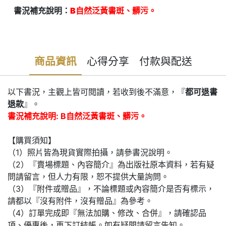
書況補充說明：
B自然泛黃書斑、髒污。
商品資訊
心得分享
付款與配送
以下書況，主觀上皆可閱讀，若收到後不滿意，『
都可退書
退款
』。
書況補充說明: B自然泛黃書斑、髒污。
【購買須知】
（1）照片皆為現貨實際拍攝，請參書況說明。
（2）『賣場標題、內容簡介』為出版社原本資料，若有疑
問請留言，但人力有限，恕不提供大量詢問。
（3）『附件或贈品』，不論標題或內容簡介是否有標示，
請都以『沒有附件，沒有贈品』為參考。
（4）訂單完成即『無法加購、修改、合併』，請確認品
項、優惠後，再下訂結帳。如有疑問請留言告知。