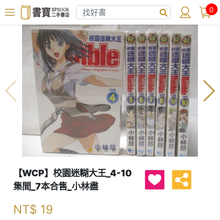
0
【WCP】校園迷糊大王_4-10
集間_7本合售_小林盡
NT$
19