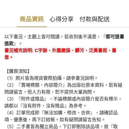
商品資訊
心得分享
付款與配送
以下書況，主觀上皆可閱讀，若收到後不滿意，『
都可退書
退款
』。
書況補充說明: C字跡、外圍磨損、髒污、泛黃書斑、書
章。
【購買須知】
（1）照片皆為現貨實際拍攝，請參書況說明。
（2）『賣場標題、內容簡介』為出版社原本資料，若有疑
問請留言，但人力有限，恕不提供大量詢問。
（3）『附件或贈品』，不論標題或內容簡介是否有標示，
請都以『沒有附件，沒有贈品』為參考。
（4）訂單完成即『無法加購、修改、合併』，請確認品
項、優惠後，再下訂結帳。如有疑問請留言告知。
（5）二手書皆為獨立商品，下訂即刪除該品項，故『取