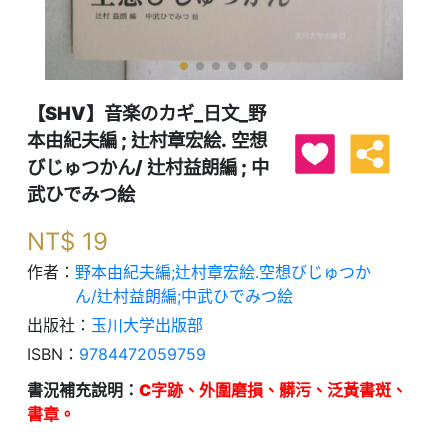
【SHV】音楽のカギ_日文_野
本由紀夫編 ; 辻村章宏絵. 空想
びじゅつかん/ 辻村益朗編 ; 中
武ひでみつ絵
NT$
19
作者：
野本由紀夫編;辻村章宏絵.空想びじゅつか
ん/辻村益朗編;中武ひでみつ絵
出版社：
玉川大学出版部
ISBN：
9784472059759
書況補充說明：
C字跡、外圍磨損、髒污、泛黃書斑、
書章。