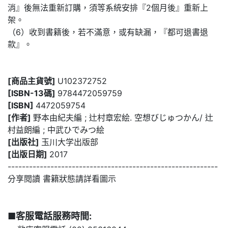
消』後無法重新訂購，須等系統安排『2個月後』重新上
架。
（6）收到書籍後，若不滿意，或有缺漏，『都可退書退
款』。
[商品主貨號]
U102372752
[ISBN-13碼]
9784472059759
[ISBN]
4472059754
[作者]
野本由紀夫編 ; 辻村章宏絵. 空想びじゅつかん/ 辻
村益朗編 ; 中武ひでみつ絵
[出版社]
玉川大学出版部
[出版日期]
2017
-----------------------------------------------------------
分享閱讀 書籍狀態請詳看圖示
■客服電話服務時間: