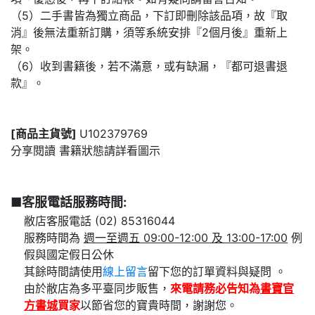
（5）二手書皆為獨立商品，下訂即刪除該品項，故『取
消』後無法重新訂購，須等系統安排『2個月後』重新上
架。
（6）收到書籍後，若不滿意，或有缺漏，『都可退書退
款』。
[商品主貨號]
U102379769
分享閱讀 書籍狀態請詳看圖示
■客服電話服務時間:
敝店客服電話 (02) 85316044
服務時間為
週一至週五 09:00-12:00 及 13:00-17:00
例
假與國定假日公休
其餘時間請使用
線上留言
留下您的訂單資料與疑問 。
由於敝店為多平臺同步販售，
來電請務必告知為
書寶官
方書城
買家
以節省您的寶貴時間，謝謝您。