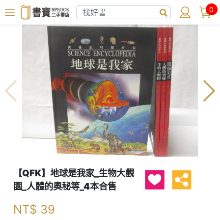
0
【QFK】地球是我家_生物大觀
園_人體的奧秘等_4本合售
NT$
39