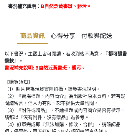
書況補充說明：
B自然泛黃書斑、髒污。
商品資訊
心得分享
付款與配送
以下書況，主觀上皆可閱讀，若收到後不滿意，『
都可退書
退款
』。
書況補充說明: B自然泛黃書斑、髒污。
【購買須知】
（1）照片皆為現貨實際拍攝，請參書況說明。
（2）『賣場標題、內容簡介』為出版社原本資料，若有疑
問請留言，但人力有限，恕不提供大量詢問。
（3）『附件或贈品』，不論標題或內容簡介是否有標示，
請都以『沒有附件，沒有贈品』為參考。
（4）訂單完成即『無法加購、修改、合併』，請確認品
項、優惠後，再下訂結帳。如有疑問請留言告知。