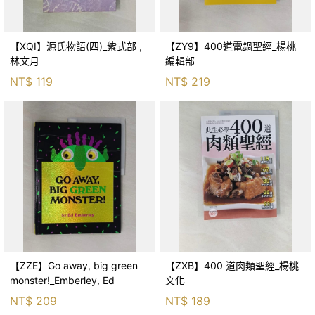
【XQI】源氏物語(四)_紫式部 ,
【ZY9】400道電鍋聖經_楊桃
林文月
編輯部
NT$
119
NT$
219
【ZZE】Go away, big green
【ZXB】400 道肉類聖經_楊桃
monster!_Emberley, Ed
文化
NT$
209
NT$
189