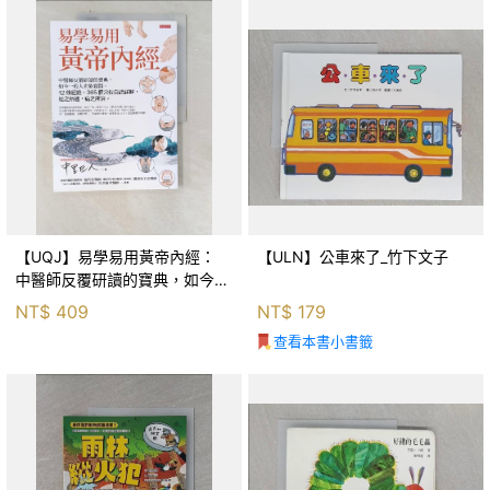
【UQJ】易學易用黃帝內經：
【ULN】公車來了_竹下文子
中醫師反覆研讀的寶典，如今一
般人也能實踐。12條經絡、365
NT$
409
NT$
179
個穴位白話詳解，經之所過，病
查看本書小書籤
之所治。_中里巴人