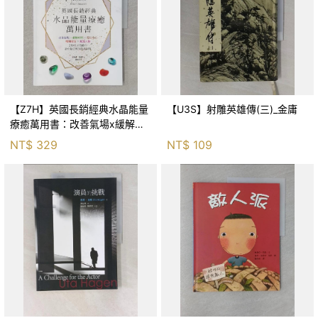
【Z7H】英國長銷經典水晶能量
【U3S】射雕英雄傳(三)_金庸
療癒萬用書：改善氣場x緩解疼
痛x穩定身心x增加財富x促進人
NT$
329
NT$
109
緣，250種水晶礦石給你最完整
的生活對策_菲利