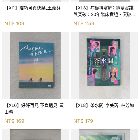
【XI1】貓巧可真快樂_王淑芬
【XL3】病從排寒解2 排寒實踐
與突破：20年臨床實證，突破排
寒盲點，防治疫毒流感的中醫養
NT$
109
NT$
259
命方略！_李璧如
【XL6】好好再見 不負遇見_黃
【XL8】茶水間_李美芮, 林芳如
山料
NT$
169
NT$
179