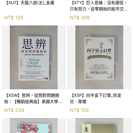
【XU7】天龍八部(五)_金庸
【XTY】巨人思維：沒有捷徑，
只有努力，從零開始的股市交易
員_巨人傑
NT$
129
NT$
309
【XSW】思辨，從問對問題開
【XSP】向宇宙下訂單_貝波
始：【暢銷經典版】美國大學邏
兒．摩爾
輯思考聖經_尼爾．布朗, 史都
NT$
259
NT$
109
華．基里, 羅耀宗, 蔡宏明, 黃賓
星