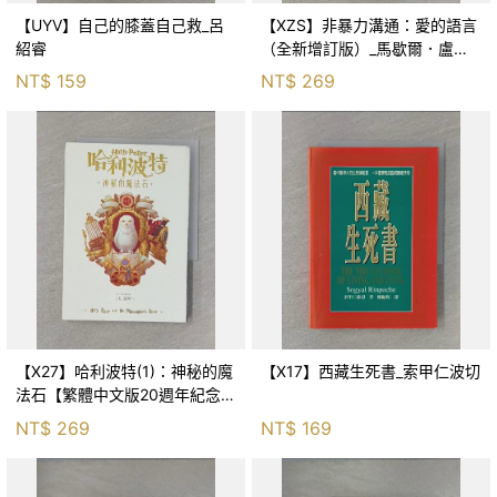
【UYV】自己的膝蓋自己救_呂
【XZS】非暴力溝通：愛的語言
紹睿
（全新增訂版）_馬歇爾．盧森
堡, 蕭寶森
NT$
159
NT$
269
【X27】哈利波特(1)：神秘的魔
【X17】西藏生死書_索甲仁波切
法石【繁體中文版20週年紀念】
_J.K.羅琳, 彭倩文
NT$
269
NT$
169