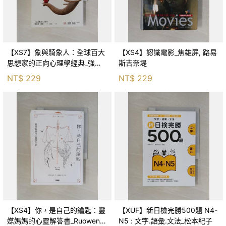
【XS7】象與騎象人：全球百大
【XS4】認識電影_焦雄屏, 路易
思想家的正向心理學經典_強納
斯吉奈堤
森．海德, 李靜瑤
NT$
229
NT$
229
【XS4】你，是自己的鑰匙：靈
【XUF】新日檢完勝500題 N4-
媒媽媽的心靈解答書_Ruowen
N5 : 文字.語彙.文法_松本紀子