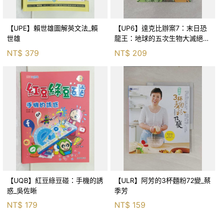
【UPE】賴世雄圖解英文法_賴
【UP6】達克比辦案7：末日恐
世雄
龍王：地球的五次生物大滅絕_
胡妙芬
NT$
379
NT$
209
【UQB】紅豆綠豆碰：手機的誘
【ULR】阿芳的3杯麵粉72變_蔡
惑_吳佐晰
季芳
NT$
179
NT$
159