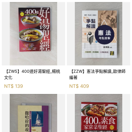
【ZW5】400道好湯聖經_楊桃
【ZZW】憲法爭點解讀_歐律師
文化
編著
NT$
139
NT$
409