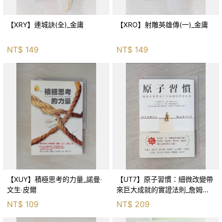
【XRY】連城訣(全)_金庸
【XRO】射雕英雄傳(一)_金庸
NT$
149
NT$
149
【XUY】積極思考的力量_諾曼‧
【UT7】原子習慣：細微改變帶
文生‧皮爾
來巨大成就的實證法則_詹姆斯‧
克利爾, 蔡世偉
NT$
109
NT$
209