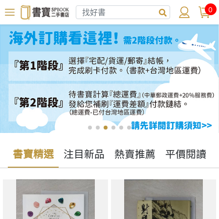
0
書寶精選
注目新品
熱賣推薦
平價閱讀