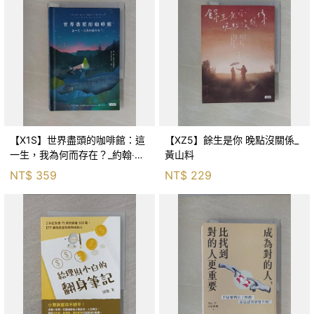
【X1S】世界盡頭的咖啡館：這
【XZ5】餘生是你 晚點沒關係_
一生，我為何而存在？_約翰‧史
黃山料
崔勒基, Elsa
NT$
359
NT$
229