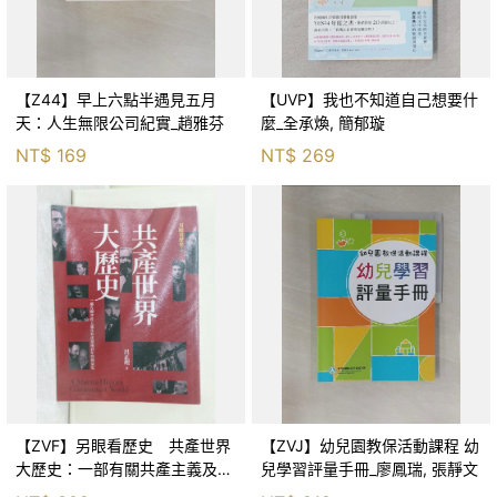
【Z44】早上六點半遇見五月
【UVP】我也不知道自己想要什
天：人生無限公司紀實_趙雅芬
麼_全承煥, 簡郁璇
NT$
169
NT$
269
【ZVF】另眼看歷史 共產世界
【ZVJ】幼兒園教保活動課程 幼
大歷史：一部有關共產主義及共
兒學習評量手冊_廖鳳瑞, 張靜文
產黨兩百年的興衰史_呂正理