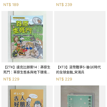
Huang
NT$
189
NT$
239
【ZTK】達克比辦案14：莽原生
【XT3】貨幣戰爭5-後QE時代
死鬥：草原生態系與地下環境的
的全球金融_宋鴻兵
生存適應_柯智元
NT$
229
NT$
229