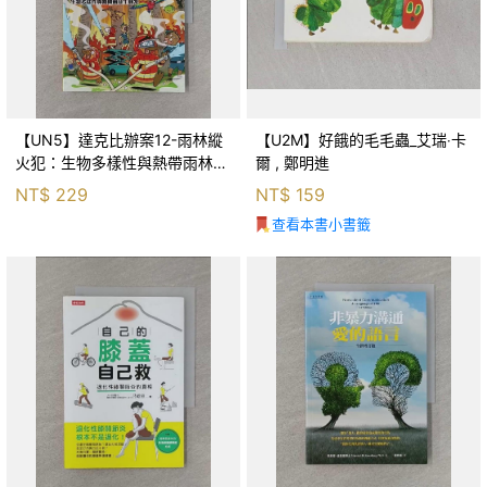
【UN5】達克比辦案12-雨林縱
【U2M】好餓的毛毛蟲_艾瑞‧卡
火犯：生物多樣性與熱帶雨林生
爾 , 鄭明進
態系_柯智元
NT$
229
NT$
159
查看本書小書籤