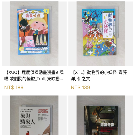
【XUQ】屁屁偵探動畫漫畫9 噗
【XTL】動物界的小妖怪_齊藤
噗 歌劇院的怪盜_Troll, 東映動畫
洋, 伊之文
株式會社, 張東君
NT$
189
NT$
189