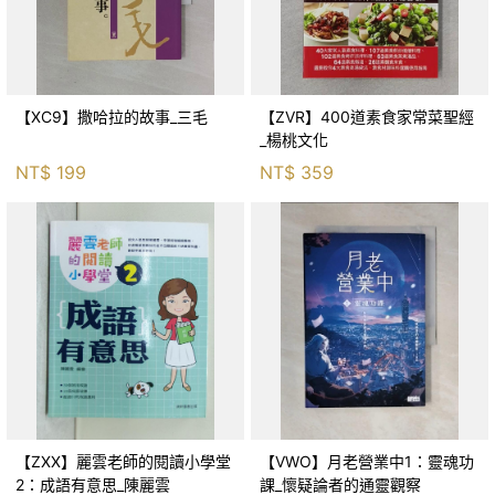
【XC9】撒哈拉的故事_三毛
【ZVR】400道素食家常菜聖經
_楊桃文化
NT$
199
NT$
359
【ZXX】麗雲老師的閱讀小學堂
【VWO】月老營業中1：靈魂功
2：成語有意思_陳麗雲
課_懷疑論者的通靈觀察