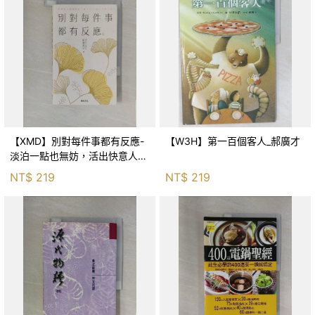
【XMD】別對每件事都有反應-
【W3H】第一百個客人_郝廣才
淡泊一點也無妨，活出快意人生
的99個禪練習！_枡野俊明, 黃
NT$
219
NT$
219
薇嬪