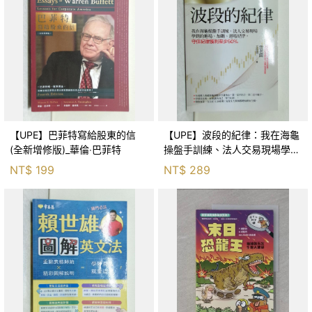
【UPE】巴菲特寫給股東的信
【UPE】波段的紀律：我在海龜
(全新增修版)_華倫‧巴菲特
操盤手訓練、法人交易現場學到
的進場、加碼、退場紀律，守住
NT$
199
NT$
289
紀律獲利至少50％_雷老闆