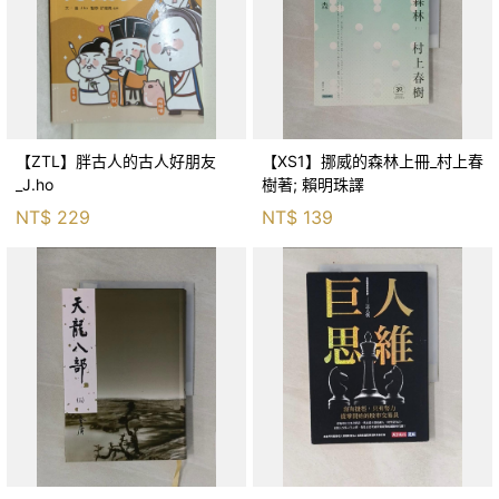
【ZTL】胖古人的古人好朋友
【XS1】挪威的森林上冊_村上春
_J.ho
樹著; 賴明珠譯
NT$
229
NT$
139