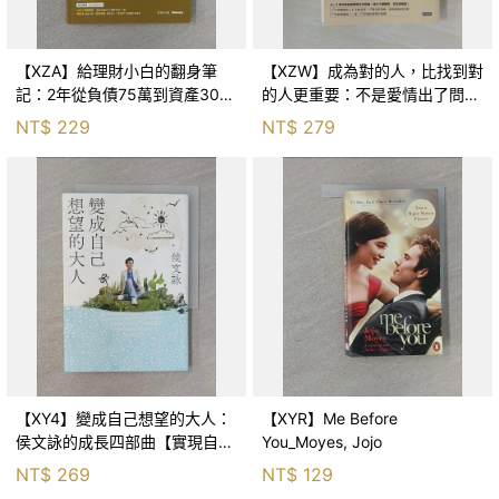
【XZA】給理財小白的翻身筆
【XZW】成為對的人，比找到對
記：2年從負債75萬到資產300
的人更重要：不是愛情出了問
萬，ETF讓我走在財務自由路上_
題，而是認知需要升級！_Mr. P
NT$
229
NT$
279
鐵蛋
【XY4】變成自己想望的大人：
【XYR】Me Before
侯文詠的成長四部曲【實現自
You_Moyes, Jojo
己】_侯文詠
NT$
269
NT$
129