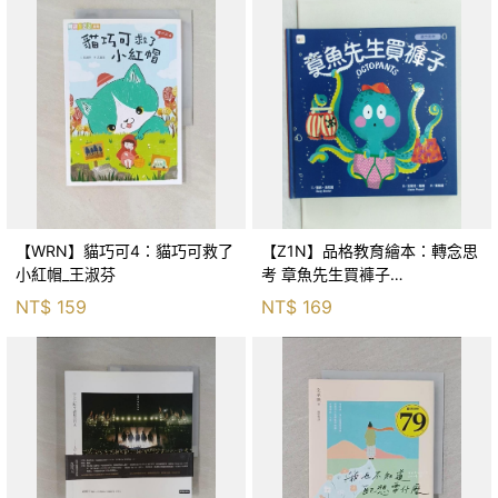
【WRN】貓巧可4：貓巧可救了
【Z1N】品格教育繪本：轉念思
小紅帽_王淑芬
考 章魚先生買褲子
(Octopants)_蘇西‧西尼爾, 黃筱
NT$
159
NT$
169
茵