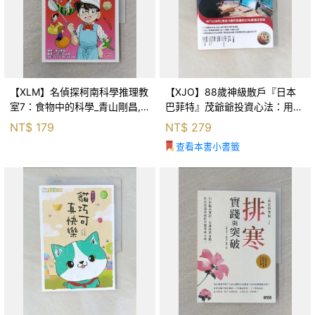
【XLM】名偵探柯南科學推理教
【XJO】88歲神級散戶『日本
室7：食物中的科學_青山剛昌,
巴菲特』茂爺爺投資心法：用
Galileo工房, 黃薇嬪
「126法則」滾出18億円資產的
NT$
179
NT$
279
69年股海交易術_藤本茂, 賴惠
查看本書小書籤
鈴