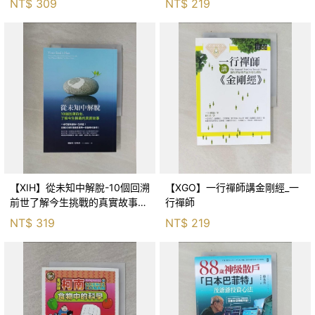
NT$
309
NT$
219
【XIH】從未知中解脫-10個回溯
【XGO】一行禪師講金剛經_一
前世了解今生挑戰的真實故事_
行禪師
羅伯特．舒
NT$
319
NT$
219