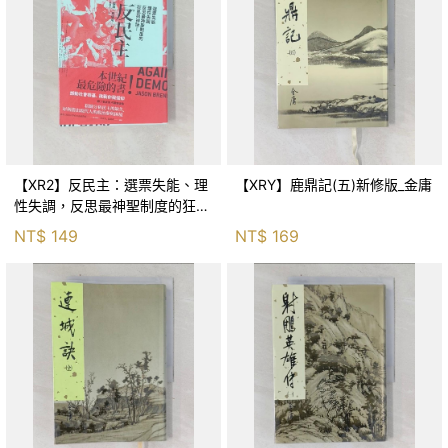
【XR2】反民主：選票失能、理
【XRY】鹿鼎記(五)新修版_金庸
性失調，反思最神聖制度的狂亂
與神話！_傑森‧布倫南, 劉維人
NT$
149
NT$
169