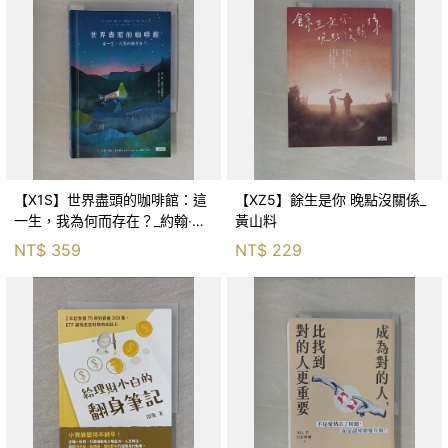
【X1S】世界盡頭的咖啡館：這
【XZ5】餘生是你 晚點沒關係_
一生，我為何而存在？_約翰‧史
黃山料
崔勒基, Elsa
NT$
359
NT$
229