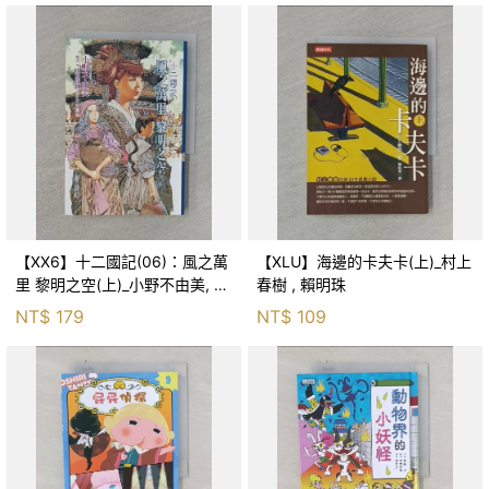
【XX6】十二國記(06)：風之萬
【XLU】海邊的卡夫卡(上)_村上
里 黎明之空(上)_小野不由美, 王
春樹 , 賴明珠
蘊潔
NT$
179
NT$
109