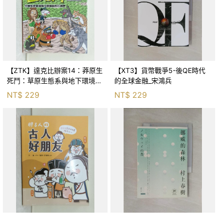
【ZTK】達克比辦案14：莽原生
【XT3】貨幣戰爭5-後QE時代
死鬥：草原生態系與地下環境的
的全球金融_宋鴻兵
生存適應_柯智元
NT$
229
NT$
229