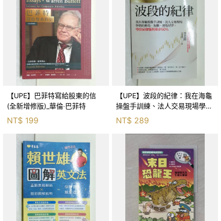
【UPE】巴菲特寫給股東的信
【UPE】波段的紀律：我在海龜
(全新增修版)_華倫‧巴菲特
操盤手訓練、法人交易現場學到
的進場、加碼、退場紀律，守住
NT$
199
NT$
289
紀律獲利至少50％_雷老闆