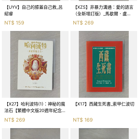
【UYV】自己的膝蓋自己救_呂
【XZS】非暴力溝通：愛的語言
紹睿
（全新增訂版）_馬歇爾．盧森
堡, 蕭寶森
NT$
159
NT$
269
【X27】哈利波特(1)：神秘的魔
【X17】西藏生死書_索甲仁波切
法石【繁體中文版20週年紀念】
_J.K.羅琳, 彭倩文
NT$
269
NT$
169