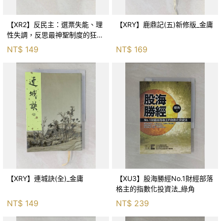
【XR2】反民主：選票失能、理
【XRY】鹿鼎記(五)新修版_金庸
性失調，反思最神聖制度的狂亂
與神話！_傑森‧布倫南, 劉維人
NT$
149
NT$
169
【XRY】連城訣(全)_金庸
【XU3】股海勝經No.1財經部落
格主的指數化投資法_綠角
NT$
149
NT$
239