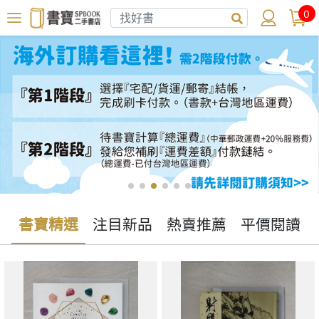
0
書寶精選
注目新品
熱賣推薦
平價閱讀