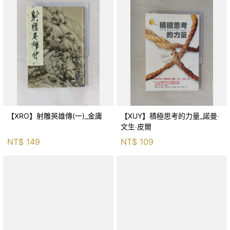
【XRO】射雕英雄傳(一)_金庸
【XUY】積極思考的力量_諾曼‧
文生‧皮爾
NT$
149
NT$
109