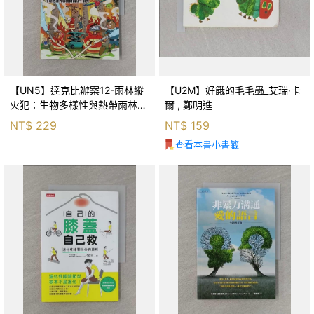
【UN5】達克比辦案12-雨林縱
【U2M】好餓的毛毛蟲_艾瑞‧卡
火犯：生物多樣性與熱帶雨林生
爾 , 鄭明進
態系_柯智元
NT$
229
NT$
159
查看本書小書籤