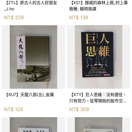
【ZTL】胖古人的古人好朋友
【XS1】挪威的森林上冊_村上春
_J.ho
樹著; 賴明珠譯
NT$
229
NT$
139
【XU7】天龍八部(五)_金庸
【XTY】巨人思維：沒有捷徑，
只有努力，從零開始的股市交易
員_巨人傑
NT$
129
NT$
309