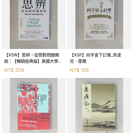
【XSW】思辨，從問對問題開
【XSP】向宇宙下訂單_貝波
始：【暢銷經典版】美國大學邏
兒．摩爾
輯思考聖經_尼爾．布朗, 史都
NT$
259
NT$
109
華．基里, 羅耀宗, 蔡宏明, 黃賓
星