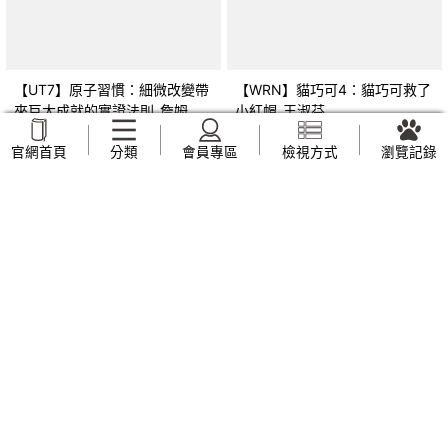
【UT7】原子習慣：細微改變帶
【WRN】貓巧可4：貓巧可救了
來巨大成就的實證法則_詹姆斯‧
小紅帽_王淑芬
克利爾, 蔡世偉
NT$
209
NT$
159
官網首頁
分類
會員專區
檢視方式
瀏覽記錄
【Z1N】品格教育繪本：轉念思
【Z44】早上六點半遇見五月
考 章魚先生買褲子
天：人生無限公司紀實_趙雅芬
(Octopants)_蘇西‧西尼爾, 黃筱