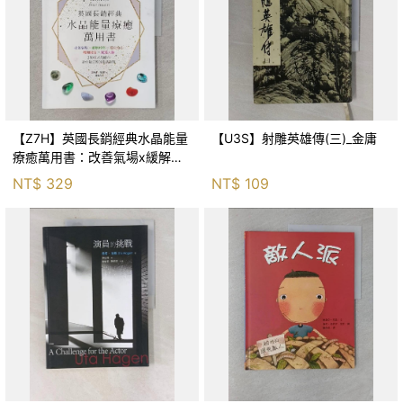
【Z7H】英國長銷經典水晶能量
【U3S】射雕英雄傳(三)_金庸
療癒萬用書：改善氣場x緩解疼
痛x穩定身心x增加財富x促進人
NT$
329
NT$
109
緣，250種水晶礦石給你最完整
的生活對策_菲利