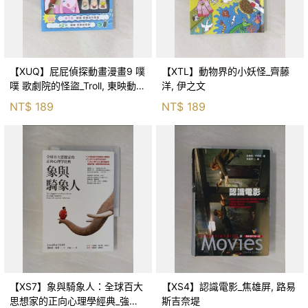
【XUQ】屁屁偵探動畫漫畫9 噗
【XTL】動物界的小妖怪_齊藤
噗 歌劇院的怪盜_Troll, 東映動畫
洋, 伊之文
株式會社, 張東君
NT$
189
NT$
189
【XS7】象與騎象人：全球百大
【XS4】認識電影_焦雄屏, 路易
思想家的正向心理學經典_強納
斯吉奈堤