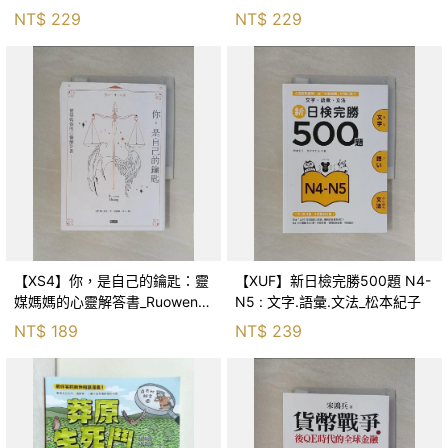
森．海德, 李靜瑤
NT$
229
NT$
229
【XS4】你，是自己的鑰匙：靈
【XUF】新日檢完勝500題 N4-
媒媽媽的心靈解答書_Ruowen
N5 : 文字.語彙.文法_松本紀子
Huang
NT$
189
NT$
239