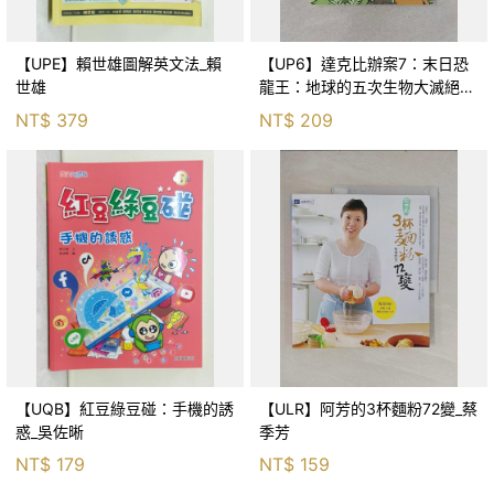
【UPE】賴世雄圖解英文法_賴
【UP6】達克比辦案7：末日恐
世雄
龍王：地球的五次生物大滅絕_
胡妙芬
NT$
379
NT$
209
【UQB】紅豆綠豆碰：手機的誘
【ULR】阿芳的3杯麵粉72變_蔡
惑_吳佐晰
季芳
NT$
179
NT$
159