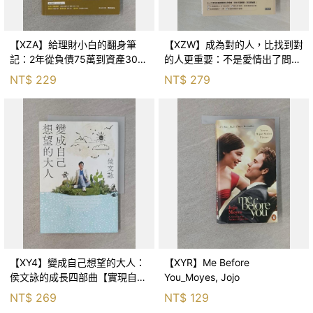
【XZA】給理財小白的翻身筆
【XZW】成為對的人，比找到對
記：2年從負債75萬到資產300
的人更重要：不是愛情出了問
萬，ETF讓我走在財務自由路上_
題，而是認知需要升級！_Mr. P
NT$
229
NT$
279
鐵蛋
【XY4】變成自己想望的大人：
【XYR】Me Before
侯文詠的成長四部曲【實現自
You_Moyes, Jojo
己】_侯文詠
NT$
269
NT$
129