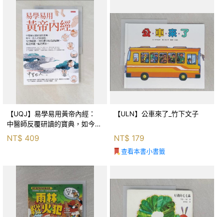
【UQJ】易學易用黃帝內經：
【ULN】公車來了_竹下文子
中醫師反覆研讀的寶典，如今一
般人也能實踐。12條經絡、365
NT$
409
NT$
179
個穴位白話詳解，經之所過，病
查看本書小書籤
之所治。_中里巴人