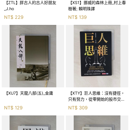
【ZTL】胖古人的古人好朋友
【XS1】挪威的森林上冊_村上春
_J.ho
樹著; 賴明珠譯
NT$
229
NT$
139
【XU7】天龍八部(五)_金庸
【XTY】巨人思維：沒有捷徑，
只有努力，從零開始的股市交易
員_巨人傑
NT$
129
NT$
309