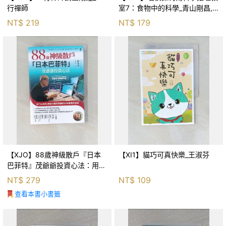
行禪師
室7：食物中的科學_青山剛昌,
Galileo工房, 黃薇嬪
NT$
219
NT$
179
【XJO】88歲神級散戶『日本
【XI1】貓巧可真快樂_王淑芬
巴菲特』茂爺爺投資心法：用
「126法則」滾出18億円資產的
NT$
279
NT$
109
69年股海交易術_藤本茂, 賴惠
查看本書小書籤
鈴