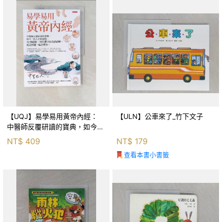
【UQJ】易學易用黃帝內經：
【ULN】公車來了_竹下文子
中醫師反覆研讀的寶典，如今一
般人也能實踐。12條經絡、365
NT$
409
NT$
179
個穴位白話詳解，經之所過，病
查看本書小書籤
之所治。_中里巴人