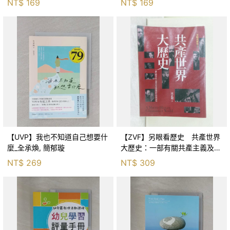
NT$
169
NT$
169
茵
【UVP】我也不知道自己想要什
【ZVF】另眼看歷史 共產世界
麼_全承煥, 簡郁璇
大歷史：一部有關共產主義及共
產黨兩百年的興衰史_呂正理
NT$
269
NT$
309