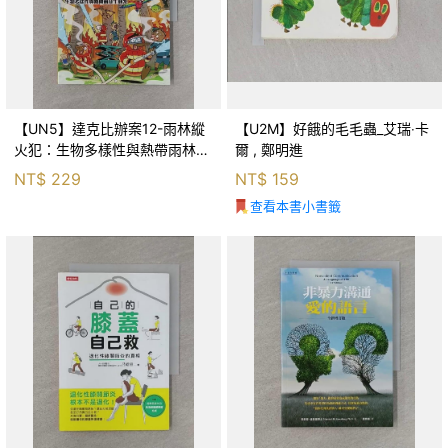
【UN5】達克比辦案12-雨林縱
【U2M】好餓的毛毛蟲_艾瑞‧卡
火犯：生物多樣性與熱帶雨林生
爾 , 鄭明進
態系_柯智元
NT$
229
NT$
159
查看本書小書籤