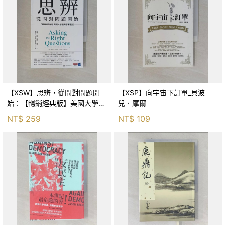
【XSW】思辨，從問對問題開
【XSP】向宇宙下訂單_貝波
始：【暢銷經典版】美國大學邏
兒．摩爾
輯思考聖經_尼爾．布朗, 史都
NT$
259
NT$
109
華．基里, 羅耀宗, 蔡宏明, 黃賓
星