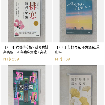
【XL3】病從排寒解2 排寒實踐
【XL6】好好再見 不負遇見_黃
與突破：20年臨床實證，突破排
山料
寒盲點，防治疫毒流感的中醫養
NT$
259
NT$
169
命方略！_李璧如