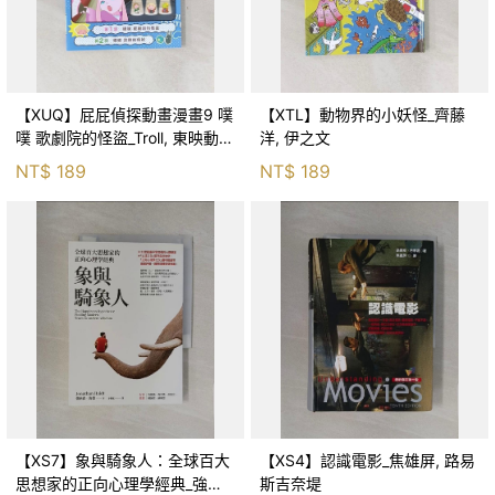
【XUQ】屁屁偵探動畫漫畫9 噗
【XTL】動物界的小妖怪_齊藤
噗 歌劇院的怪盜_Troll, 東映動畫
洋, 伊之文
株式會社, 張東君
NT$
189
NT$
189
【XS7】象與騎象人：全球百大
【XS4】認識電影_焦雄屏, 路易
思想家的正向心理學經典_強納
斯吉奈堤