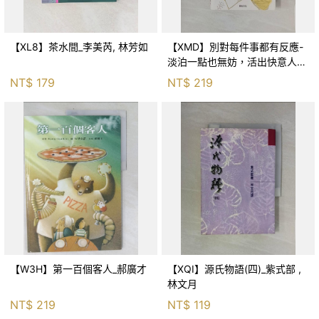
【XL8】茶水間_李美芮, 林芳如
【XMD】別對每件事都有反應-
淡泊一點也無妨，活出快意人生
的99個禪練習！_枡野俊明, 黃
NT$
179
NT$
219
薇嬪
【W3H】第一百個客人_郝廣才
【XQI】源氏物語(四)_紫式部 ,
林文月
NT$
219
NT$
119