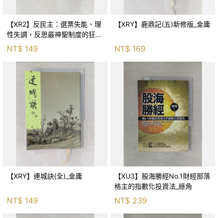
【XR2】反民主：選票失能、理
【XRY】鹿鼎記(五)新修版_金庸
性失調，反思最神聖制度的狂亂
與神話！_傑森‧布倫南, 劉維人
NT$
149
NT$
169
【XRY】連城訣(全)_金庸
【XU3】股海勝經No.1財經部落
格主的指數化投資法_綠角
NT$
149
NT$
239