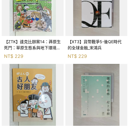
【ZTK】達克比辦案14：莽原生
【XT3】貨幣戰爭5-後QE時代
死鬥：草原生態系與地下環境的
的全球金融_宋鴻兵
生存適應_柯智元
NT$
229
NT$
229