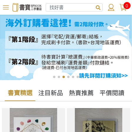
0
書寶精選
注目新品
熱賣推薦
平價閱讀