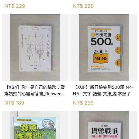
森．海德, 李靜瑤
NT$
229
NT$
229
【XS4】你，是自己的鑰匙：靈
【XUF】新日檢完勝500題 N4-
媒媽媽的心靈解答書_Ruowen
N5 : 文字.語彙.文法_松本紀子
Huang
NT$
189
NT$
239