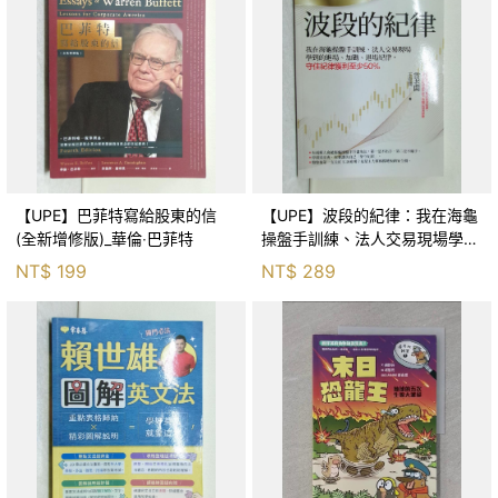
【UPE】巴菲特寫給股東的信
【UPE】波段的紀律：我在海龜
(全新增修版)_華倫‧巴菲特
操盤手訓練、法人交易現場學到
的進場、加碼、退場紀律，守住
NT$
199
NT$
289
紀律獲利至少50％_雷老闆