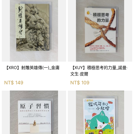
【XRO】射雕英雄傳(一)_金庸
【XUY】積極思考的力量_諾曼‧
文生‧皮爾
NT$
149
NT$
109