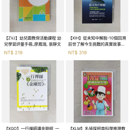
【ZVJ】幼兒園教保活動課程 幼
【XIH】從未知中解脫-10個回溯
兒學習評量手冊_廖鳳瑞, 張靜文
前世了解今生挑戰的真實故事_
羅伯特．舒
NT$
219
NT$
319
【XGO】一行禪師講金剛經_一
【XLM】名偵探柯南科學推理教