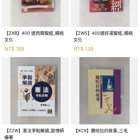
【ZXB】400 道肉類聖經_楊桃
【ZW5】400道好湯聖經_楊桃
文化
文化
NT$
189
NT$
139
【ZZW】憲法爭點解讀_歐律師
【XC9】撒哈拉的故事_三毛
編著