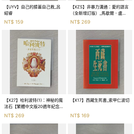
【UYV】自己的膝蓋自己救_呂
【XZS】非暴力溝通：愛的語言
紹睿
（全新增訂版）_馬歇爾．盧森
堡, 蕭寶森
NT$
159
NT$
269
【X27】哈利波特(1)：神秘的魔
【X17】西藏生死書_索甲仁波切
法石【繁體中文版20週年紀念】
_J.K.羅琳, 彭倩文
NT$
269
NT$
169