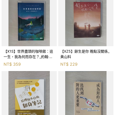
【X1S】世界盡頭的咖啡館：這
【XZ5】餘生是你 晚點沒關係_
一生，我為何而存在？_約翰‧史
黃山料
崔勒基, Elsa
NT$
359
NT$
229