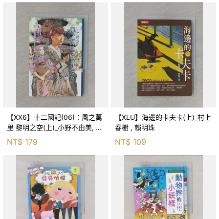
【XX6】十二國記(06)：風之萬
【XLU】海邊的卡夫卡(上)_村上
里 黎明之空(上)_小野不由美, 王
春樹 , 賴明珠
蘊潔
NT$
179
NT$
109