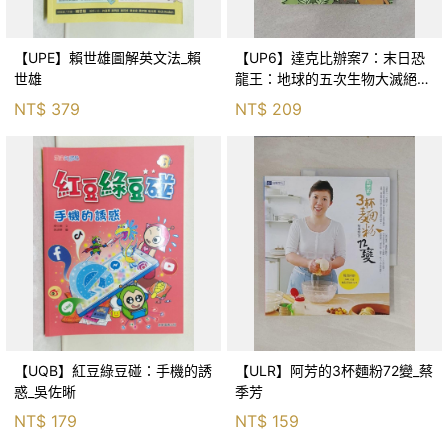
【UPE】賴世雄圖解英文法_賴
【UP6】達克比辦案7：末日恐
世雄
龍王：地球的五次生物大滅絕_
胡妙芬
NT$
379
NT$
209
【UQB】紅豆綠豆碰：手機的誘
【ULR】阿芳的3杯麵粉72變_蔡
惑_吳佐晰
季芳
NT$
179
NT$
159