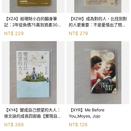
【XZA】給理財小白的翻身筆
【XZW】成為對的人，比找到對
記：2年從負債75萬到資產300
的人更重要：不是愛情出了問
萬，ETF讓我走在財務自由路上_
題，而是認知需要升級！_Mr. P
NT$
229
NT$
279
鐵蛋
【XY4】變成自己想望的大人：
【XYR】Me Before
侯文詠的成長四部曲【實現自
You_Moyes, Jojo
己】_侯文詠
NT$
269
NT$
129