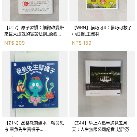
【UT7】原子習慣：細微改變帶
【WRN】貓巧可4：貓巧可救了
來巨大成就的實證法則_詹姆斯‧
小紅帽_王淑芬
克利爾, 蔡世偉
NT$
209
NT$
159
【Z1N】品格教育繪本：轉念思
【Z44】早上六點半遇見五月
考 章魚先生買褲子
天：人生無限公司紀實_趙雅芬
(Octopants)_蘇西‧西尼爾, 黃筱