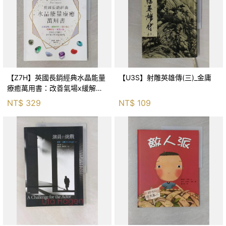
【Z7H】英國長銷經典水晶能量
【U3S】射雕英雄傳(三)_金庸
療癒萬用書：改善氣場x緩解疼
痛x穩定身心x增加財富x促進人
NT$
329
NT$
109
緣，250種水晶礦石給你最完整
的生活對策_菲利