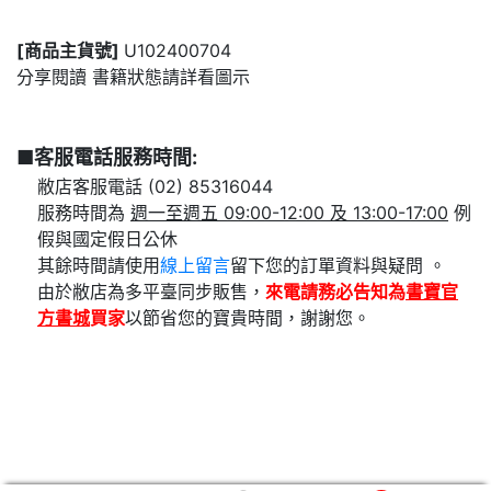
[商品主貨號]
U102400704
分享閱讀 書籍狀態請詳看圖示
■客服電話服務時間:
敝店客服電話 (02) 85316044
服務時間為
週一至週五 09:00-12:00 及 13:00-17:00
例
假與國定假日公休
其餘時間請使用
線上留言
留下您的訂單資料與疑問 。
由於敝店為多平臺同步販售，
來電請務必告知為
書寶官
方書城
買家
以節省您的寶貴時間，謝謝您。