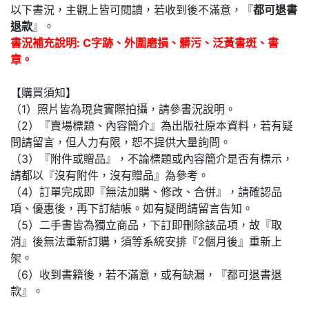
以下書況，主觀上皆可閱讀，若收到後不滿意，『
都可退書
退款
』。
書況補充說明: C字跡、外圍磨損、髒污、泛黃書斑、書
章。
【購買須知】
（1）照片皆為現貨實際拍攝，請參書況說明。
（2）『賣場標題、內容簡介』為出版社原本資料，若有疑
問請留言，但人力有限，恕不提供大量詢問。
（3）『附件或贈品』，不論標題或內容簡介是否有標示，
請都以『沒有附件，沒有贈品』為參考。
（4）訂單完成即『無法加購、修改、合併』，請確認品
項、優惠後，再下訂結帳。如有疑問請留言告知。
（5）二手書皆為獨立商品，下訂即刪除該品項，故『取
消』後無法重新訂購，須等系統安排『2個月後』重新上
架。
（6）收到書籍後，若不滿意，或有缺漏，『都可退書退
款』。