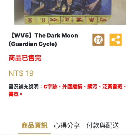
【WV5】The Dark Moon
找
(Guardian Cycle)
商品已售完
NT$
19
書況補充說明：
C字跡、外圍磨損、髒污、泛黃書斑、
書章。
商品資訊
心得分享
付款與配送