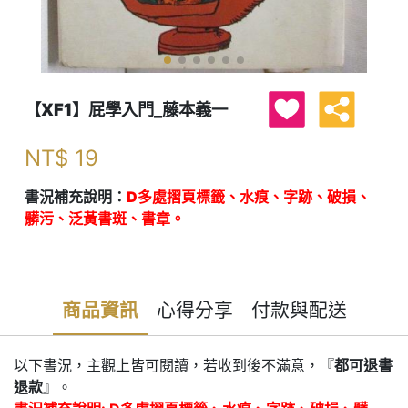
【XF1】屁學入門_藤本義一
NT$
19
書況補充說明：
D多處摺頁標籤、水痕、字跡、破損、
髒污、泛黃書斑、書章。
商品資訊
心得分享
付款與配送
以下書況，主觀上皆可閱讀，若收到後不滿意，『
都可退書
退款
』。