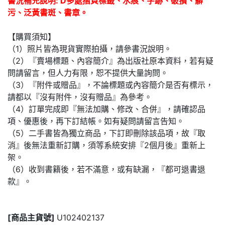
書況補充說明: D多處摺頁標籤、水痕、字跡、破損、髒
污、泛黃書斑、書章。
【購買須知】
（1）照片皆為現貨實際拍攝，請參書況說明。
（2）『賣場標題、內容簡介』為出版社原本資料，若有疑
問請留言，但人力有限，恕不提供大量詢問。
（3）『附件或贈品』，不論標題或內容簡介是否有標示，
請都以『沒有附件，沒有贈品』為參考。
（4）訂單完成即『無法加購、修改、合併』，請確認品
項、優惠後，再下訂結帳。如有疑問請留言告知。
（5）二手書皆為獨立商品，下訂即刪除該品項，故『取
消』後無法重新訂購，須等系統安排『2個月後』重新上
架。
（6）收到書籍後，若不滿意，或有缺漏，『都可退書退
款』。
[商品主貨號]
U102402137