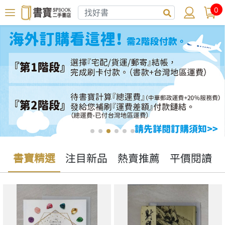
0
書寶精選
注目新品
熱賣推薦
平價閱讀