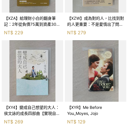
【XZA】給理財小白的翻身筆
【XZW】成為對的人，比找到對
記：2年從負債75萬到資產300
的人更重要：不是愛情出了問
萬，ETF讓我走在財務自由路上_
題，而是認知需要升級！_Mr. P
NT$
229
NT$
279
鐵蛋
【XY4】變成自己想望的大人：
【XYR】Me Before
侯文詠的成長四部曲【實現自
You_Moyes, Jojo
己】_侯文詠
NT$
269
NT$
129