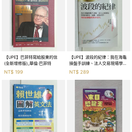
【UPE】巴菲特寫給股東的信
【UPE】波段的紀律：我在海龜
(全新增修版)_華倫‧巴菲特
操盤手訓練、法人交易現場學到
的進場、加碼、退場紀律，守住
NT$
199
NT$
289
紀律獲利至少50％_雷老闆