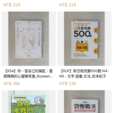
森．海德, 李靜瑤
NT$
229
NT$
229
【XS4】你，是自己的鑰匙：靈
【XUF】新日檢完勝500題 N4-
媒媽媽的心靈解答書_Ruowen
N5 : 文字.語彙.文法_松本紀子
Huang
NT$
189
NT$
239