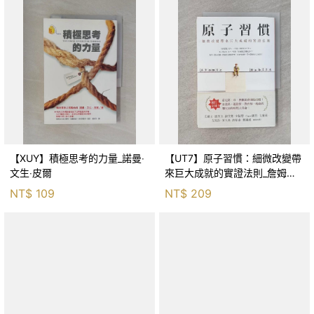
【XUY】積極思考的力量_諾曼‧
【UT7】原子習慣：細微改變帶
文生‧皮爾
來巨大成就的實證法則_詹姆斯‧
克利爾, 蔡世偉
NT$
109
NT$
209