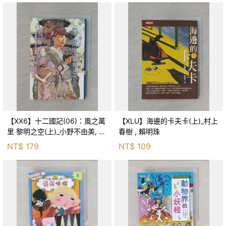
【XX6】十二國記(06)：風之萬
【XLU】海邊的卡夫卡(上)_村上
里 黎明之空(上)_小野不由美, 王
春樹 , 賴明珠
蘊潔
NT$
179
NT$
109