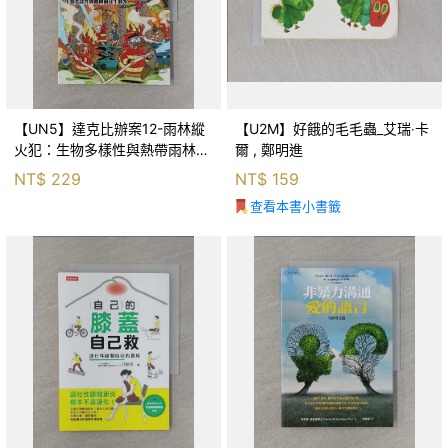
【UN5】達克比辦案12-雨林縱
【U2M】好餓的毛毛蟲_艾瑞‧卡
火犯：生物多樣性與熱帶雨林生
爾 , 鄭明進
態系_柯智元
NT$
229
NT$
159
查看本書小書籤