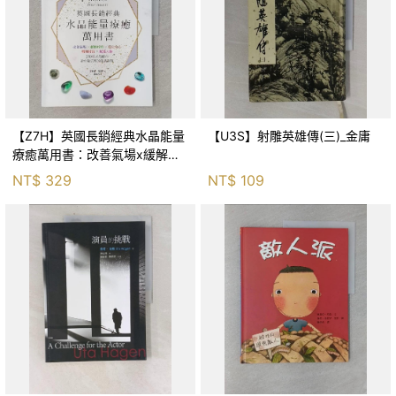
【Z7H】英國長銷經典水晶能量
【U3S】射雕英雄傳(三)_金庸
療癒萬用書：改善氣場x緩解疼
痛x穩定身心x增加財富x促進人
NT$
329
NT$
109
緣，250種水晶礦石給你最完整
的生活對策_菲利