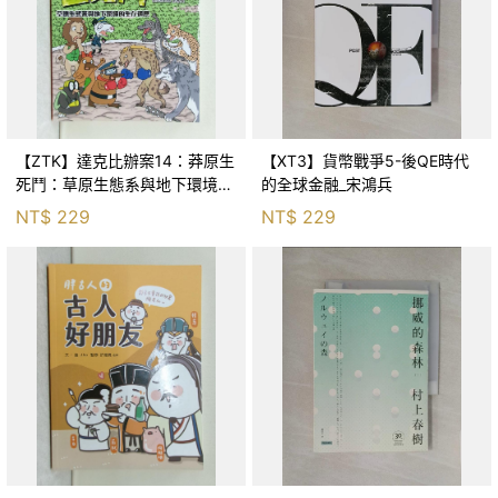
【ZTK】達克比辦案14：莽原生
【XT3】貨幣戰爭5-後QE時代
死鬥：草原生態系與地下環境的
的全球金融_宋鴻兵
生存適應_柯智元
NT$
229
NT$
229