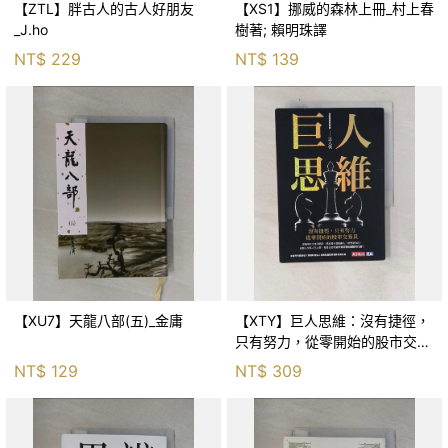
【ZTL】胖古人的古人好朋友
【XS1】挪威的森林上冊_村上春
_J.ho
樹著; 賴明珠譯
NT$
229
NT$
139
【XU7】天龍八部(五)_金庸
【XTY】巨人思維：沒有捷徑，
只有努力，從零開始的股市交易
員_巨人傑
NT$
129
NT$
309