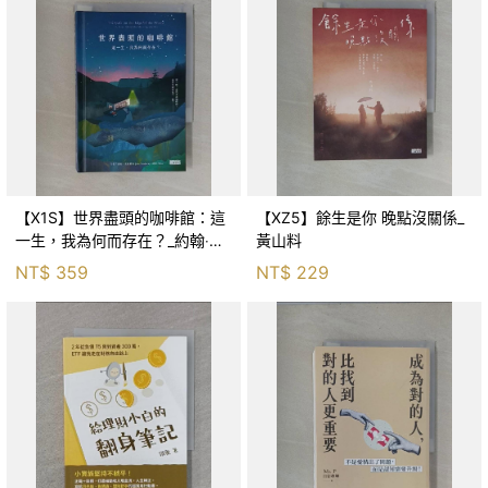
【X1S】世界盡頭的咖啡館：這
【XZ5】餘生是你 晚點沒關係_
一生，我為何而存在？_約翰‧史
黃山料
崔勒基, Elsa
NT$
359
NT$
229