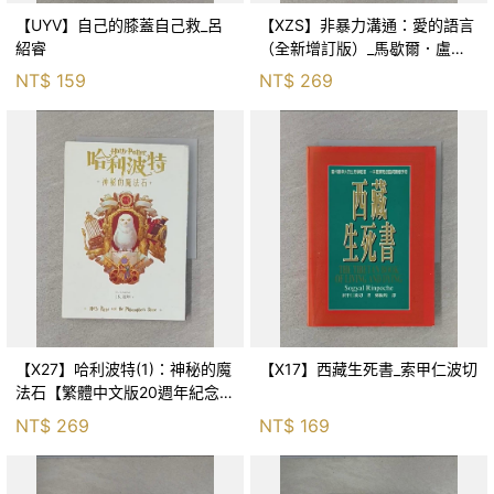
【UYV】自己的膝蓋自己救_呂
【XZS】非暴力溝通：愛的語言
紹睿
（全新增訂版）_馬歇爾．盧森
堡, 蕭寶森
NT$
159
NT$
269
【X27】哈利波特(1)：神秘的魔
【X17】西藏生死書_索甲仁波切
法石【繁體中文版20週年紀念】
_J.K.羅琳, 彭倩文
NT$
269
NT$
169