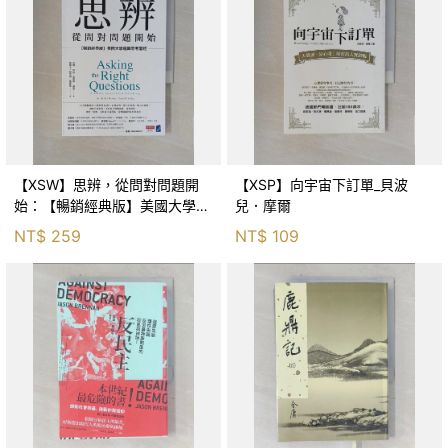
【XSW】思辨，從問對問題開
【XSP】向宇宙下訂單_貝波
始：【暢銷經典版】美國大學邏
兒．摩爾
輯思考聖經_尼爾．布朗, 史都
NT$
259
NT$
109
華．基里, 羅耀宗, 蔡宏明, 黃賓
星