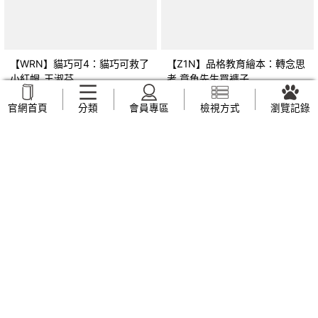
【WRN】貓巧可4：貓巧可救了
【Z1N】品格教育繪本：轉念思
小紅帽_王淑芬
考 章魚先生買褲子
(Octopants)_蘇西‧西尼爾, 黃筱
NT$
159
NT$
169
官網首頁
分類
會員專區
檢視方式
瀏覽記錄
茵
【Z44】早上六點半遇見五月
【UVP】我也不知道自己想要什
天：人生無限公司紀實_趙雅芬
麼_全承煥, 簡郁璇