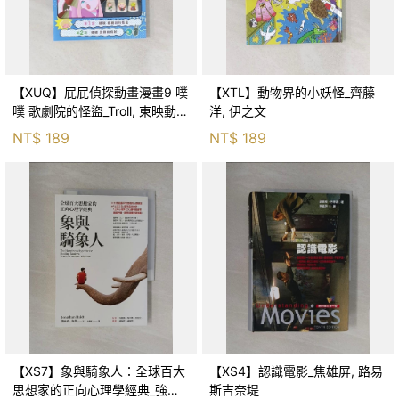
【XUQ】屁屁偵探動畫漫畫9 噗
【XTL】動物界的小妖怪_齊藤
噗 歌劇院的怪盜_Troll, 東映動畫
洋, 伊之文
株式會社, 張東君
NT$
189
NT$
189
【XS7】象與騎象人：全球百大
【XS4】認識電影_焦雄屏, 路易
思想家的正向心理學經典_強納
斯吉奈堤