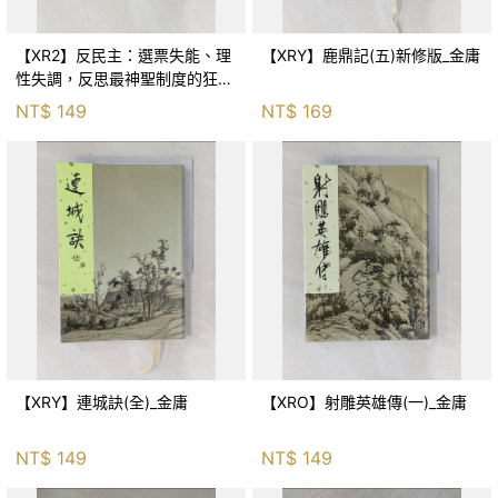
【XR2】反民主：選票失能、理
【XRY】鹿鼎記(五)新修版_金庸
性失調，反思最神聖制度的狂亂
與神話！_傑森‧布倫南, 劉維人
NT$
149
NT$
169
【XRY】連城訣(全)_金庸
【XRO】射雕英雄傳(一)_金庸
NT$
149
NT$
149