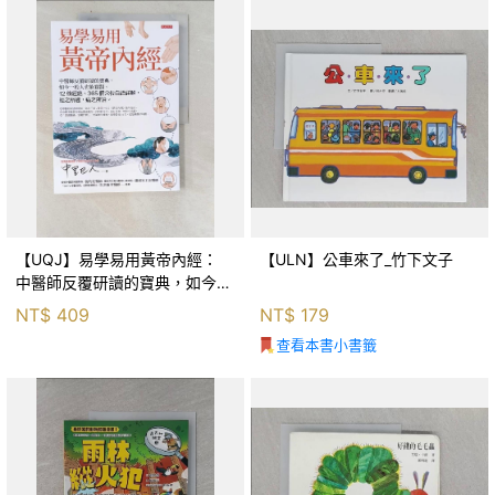
【UQJ】易學易用黃帝內經：
【ULN】公車來了_竹下文子
中醫師反覆研讀的寶典，如今一
般人也能實踐。12條經絡、365
NT$
409
NT$
179
個穴位白話詳解，經之所過，病
查看本書小書籤
之所治。_中里巴人