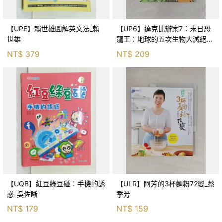
【UPE】賴世雄圖解英文法_賴
【UP6】達克比辦案7：末日恐
世雄
龍王：地球的五次生物大滅絕_
胡妙芬
NT$
379
NT$
209
【UQB】紅豆綠豆碰：手機的誘
【ULR】阿芳的3杯麵粉72變_蔡
惑_吳佐晰
季芳
NT$
179
NT$
159