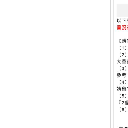
以下
書況
【購
（1
（2
大量
（3
參考
（4
請留
（5
『2
（6