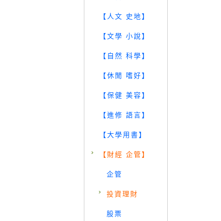
【人文 史地】
【文學 小說】
【自然 科學】
【休閒 嗜好】
【保健 美容】
【進修 語言】
【大學用書】
【財經 企管】
企管
投資理財
股票