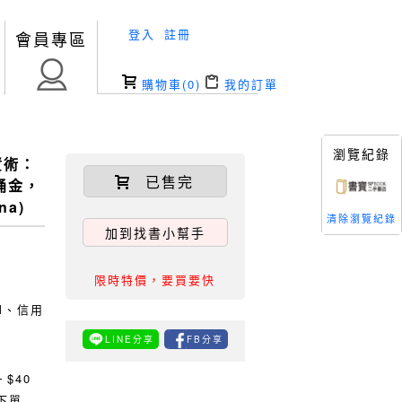
登入
註冊
會員專區
購物車(
0
)
我的訂單
瀏覽紀錄
資術：
已售完
一桶金，
na)
清除瀏覽紀錄
加到找書小幫手
限時特價，要買要快
TM、信用
LINE分享
FB分享
0
$40
下單