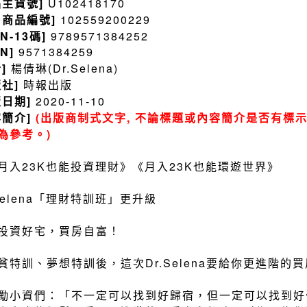
品主貨號]
U102418170
售商品編號]
102559200229
BN-13碼]
9789571384252
BN]
9571384259
者]
楊倩琳(Dr.Selena)
版社]
時報出版
版日期]
2020-11-10
容簡介]
(出版商制式文字, 不論標題或內容簡介是否有標示
為參考。)
月入23K也能投資理財》《月入23K也能環遊世界》
.Selena「理財特訓班」更升級
投資好宅，買房自富！
貧特訓、夢想特訓後，這次Dr.Selena要給你更進階的
勵小資們：「不一定可以找到好歸宿，但一定可以找到好