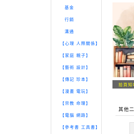
基金
行銷
溝通
【心理 人際關係】
【家庭 親子】
【藝術 設計】
【傳記 珍本】
拾頁知
【漫畫 電玩】
【宗教 命理】
其他
【電腦 網路】
【參考書 工具書】