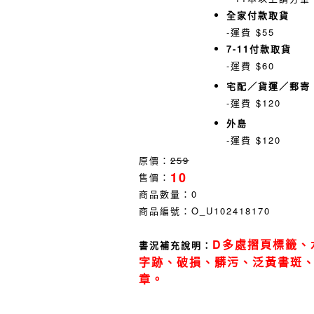
全家付款取貨
-運費 $55
7-11付款取貨
-運費 $60
宅配／貨運／郵寄
-運費 $120
外島
-運費 $120
原價：
259
10
售價：
商品數量：
0
商品編號：
O_U102418170
D多處摺頁標籤、
書況補充說明：
字跡、破損、髒污、泛黃書斑
章。