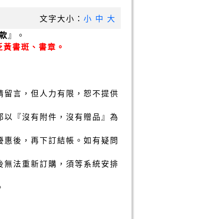
文字大小：
小
中
大
款
』。
泛黃書斑、書章。
請留言，但人力有限，恕不提供
都以『沒有附件，沒有贈品』為
優惠後，再下訂結帳。如有疑問
後無法重新訂購，須等系統安排
。