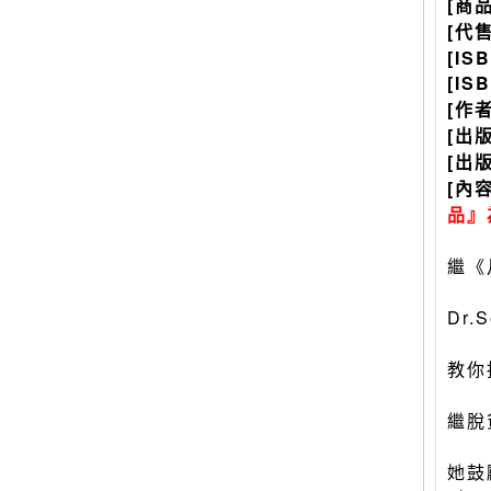
[商
[代
[IS
[IS
[作
[出
[出
[內
品』
繼《
Dr
教你
繼脫
她鼓