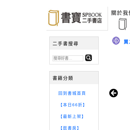
關於我
買
二手書搜尋
書籍分類
回到書城首頁
【本日66折】
【最新上架】
【逛書房】