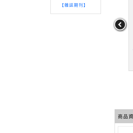
【雜誌期刊】
館開店教科
【UFN】尾部風險對沖：
【UKP】我的第一次創業
, 張暐
在波動市場中創造穩健的
就賺錢_桂世平
證券投資組合_簡體_維尼
護,張暐
作者：維尼爾·班薩利
作者：桂世平
爾·班薩利
129
119
59
元
售價：
189
元
售價：
89
元
商品