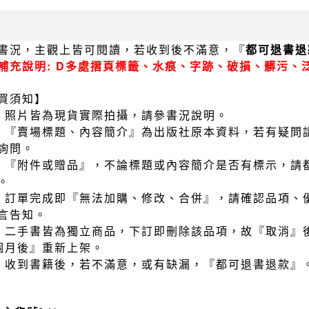
書況，主觀上皆可閱讀，若收到後不滿意，『
都可退書退
補充說明: D多處摺頁標籤、水痕、字跡、破損、髒污、
買須知】
）照片皆為現貨實際拍攝，請參書況說明。
）『賣場標題、內容簡介』為出版社原本資料，若有疑問
詢問。
）『附件或贈品』，不論標題或內容簡介是否有標示，請
。
）訂單完成即『無法加購、修改、合併』，請確認品項、
言告知。
）二手書皆為獨立商品，下訂即刪除該品項，故『取消』
個月後』重新上架。
）收到書籍後，若不滿意，或有缺漏，『都可退書退款』