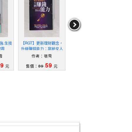
強.生技
【RGT】更新理財觀念，
【U53】金錢的滋味_金森
【U
碧霞
升級賺錢能力：寫給女人
重樹
估值
的投資理財書_張雪
教你
霞
作者：張雪
作者：金森重樹
作
司_
09
59
69
元
售價：
89
元
售價：
99
元
售