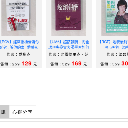
【RGV】經濟指標告訴你
【UM6】超額報酬：向全
【RGT】地表最夠
&沒告訴你的事_愛榭克
球頂尖投資大師學習如何
股市聖經_梁
打敗大盤_弗雷德里克．范
作者：愛榭克
作者：弗雷德里克．范
作者：梁碧
哈弗貝克, 羅耀宗
哈弗貝克,羅耀宗
129
169
3
售價：
259
元
售價：
329
元
售價：
559
資訊
心得分享