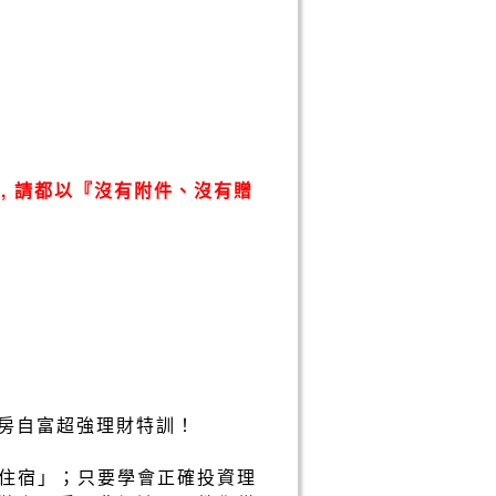
, 請都以『沒有附件、沒有贈
買房自富超強理財特訓！
住宿」；只要學會正確投資理