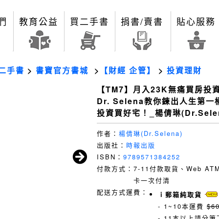
們
教育公益
買二手書
捐書/賣書
貼心服務
二手書
>
書寶官方書城
>
【財經 企管】
>
投資理財
【TM7】月入23K無痛買房投
Dr. Selena教你鍊出人生第
投資買好宅！_楊倩琳(Dr.Sele
作者：
楊倩琳(Dr.Selena)
出版社：
時報出版
ISBN：
9789571384252
付款方式：
7-11付款取貨、Web A
卡一次付清
配送方式運費：
ｉ郵箱純取貨
- 1~10本運費
$6
- 11本以上請分筆