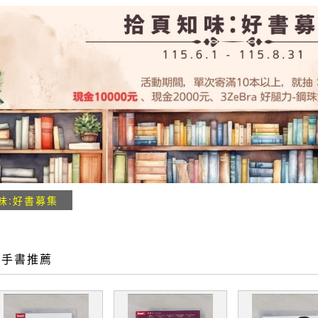
味:好書募集
二手書推薦