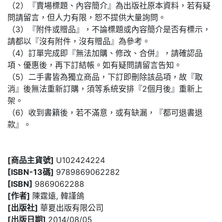
（2）『賣場標題、內容簡介』為出版社原本資料，若有疑
問請留言，但人力有限，恕不提供大量詢問。
（3）『附件或贈品』，不論標題或內容簡介是否有標示，
請都以『沒有附件，沒有贈品』為參考。
（4）訂單完成即『無法加購、修改、合併』，請確認品
項、優惠後，再下訂結帳。如有疑問請留言告知。
（5）二手書皆為獨立商品，下訂即刪除該品項，故『取
消』後無法重新訂購，須等系統安排『2個月後』重新上
架。
（6）收到書籍後，若不滿意，或有缺漏，『都可退書退
款』。
[商品主貨號]
U102424224
[ISBN-13碼]
9789869062282
[ISBN]
9869062288
[作者]
陳霆遠, 韓謹鴿
[出版社]
華夏出版有限公司
[出版日期]
2014/08/05