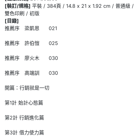
[裝訂/規格]
平裝 / 384頁 / 14.8 x 21 x 1.92 cm / 普通級 /
雙色印刷 / 初版
[目錄]
推薦序 梁凱恩 021
推薦序 許伯愷 025
推薦序 廖火木 030
推薦序 高端訓 030
開篇：行銷就是一切
第1計 始計心態篇
第2計 行銷進化篇
第3計 借力使力篇