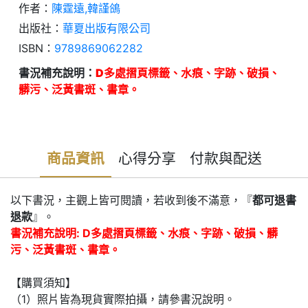
作者：
陳霆遠,韓謹鴿
出版社：
華夏出版有限公司
ISBN：
9789869062282
書況補充說明：
D多處摺頁標籤、水痕、字跡、破損、
髒污、泛黃書斑、書章。
商品資訊
心得分享
付款與配送
以下書況，主觀上皆可閱讀，若收到後不滿意，『
都可退書
退款
』。
書況補充說明: D多處摺頁標籤、水痕、字跡、破損、髒
污、泛黃書斑、書章。
【購買須知】
（1）照片皆為現貨實際拍攝，請參書況說明。