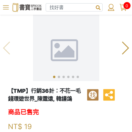
0
【TMP】行銷36計：不花一毛
找
錢環遊世界_陳霆遠, 韓謹鴿
商品已售完
NT$
19