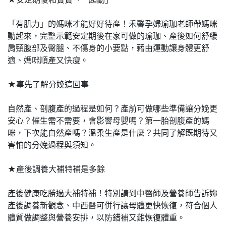
「有肌力」的媽咪才能好好待產！禾馨孕婦瑜珈老師帶媽咪
動起來，完整示範安定期後在家可做的瑜珈、產後如何舒緩
肩頸腹部及臀腿、不傷身的小要點，藉由運動讓身體更舒
適、媽咪順產又快瘦。
★事先了解分娩這回事
自然產、剖腹產的過程是如何？產前可做哪些準備讓分娩更
安心？催生需不需要，會影響母嬰嗎？第一胎剖腹產的媽
咪，下次能自然產嗎？溫柔生產是什麼？共同了解既期待又
害怕的分娩過程與須知。
★產後調養大補特補是多餘
產後健康吃勝過大補特補！特別請到中醫師及營養師告訴妳
產後調養新觀念、中西醫可併行讓母體更快恢復，符合個人
體質做調整與營養安排，以防錯補又難恢復體重。