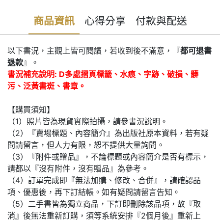
商品資訊
心得分享
付款與配送
以下書況，主觀上皆可閱讀，若收到後不滿意，『
都可退書
退款
』。
書況補充說明: D多處摺頁標籤、水痕、字跡、破損、髒
污、泛黃書斑、書章。
【購買須知】
（1）照片皆為現貨實際拍攝，請參書況說明。
（2）『賣場標題、內容簡介』為出版社原本資料，若有疑
問請留言，但人力有限，恕不提供大量詢問。
（3）『附件或贈品』，不論標題或內容簡介是否有標示，
請都以『沒有附件，沒有贈品』為參考。
（4）訂單完成即『無法加購、修改、合併』，請確認品
項、優惠後，再下訂結帳。如有疑問請留言告知。
（5）二手書皆為獨立商品，下訂即刪除該品項，故『取
消』後無法重新訂購，須等系統安排『2個月後』重新上