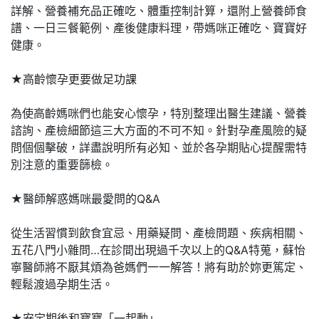
詳解、營養補充品正確吃、體重控制計算，還附上營養師食
譜、一日三餐範例、產後健康料理，帶媽咪正確吃、寶寶好
健康。
★高齡懷孕更要做足功課
為使高齡媽咪們也能安心懷孕，特別整理出醫生建議、營養
諮詢、產檢細節這三大方面的不可不知。針對孕產風險的疑
問個個擊破，詳盡說明所有必知、並於各孕期貼心提醒需特
別注意的重要篩檢。
★醫師解惑媽咪最愛問的Q&A
從生活習慣到飲食宜忌、用藥疑問、產檢問題、疾病相關、
五花八門小雜問…在診間出現過千次以上的Q&A特蒐，蘇怡
寧醫師將不厭其煩為爸媽們一一解答！將有助於妳更篤定、
輕鬆渡過孕期生活。
★安定期後和寶寶「一起動」