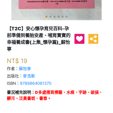
【T2C】安心懷孕育兒百科-孕
前準備到養胎安產、哺育寶寶的
幸福養成書(上集_懷孕篇)_蘇怡
寧
NT$
19
作者：
蘇怡寧
出版社：
麥浩斯
ISBN：
9789864081370
書況補充說明：
D多處摺頁標籤、水痕、字跡、破損、
髒污、泛黃書斑、書章。