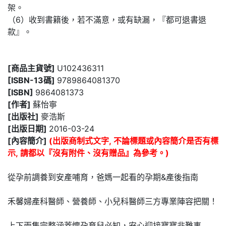
架。
（6）收到書籍後，若不滿意，或有缺漏，『都可退書退
款』。
[商品主貨號]
U102436311
[ISBN-13碼]
9789864081370
[ISBN]
9864081373
[作者]
蘇怡寧
[出版社]
麥浩斯
[出版日期]
2016-03-24
[內容簡介]
(出版商制式文字, 不論標題或內容簡介是否有標
示, 請都以『沒有附件、沒有贈品』為參考。)
從孕前調養到安產哺育，爸媽一起看的孕期&產後指南
禾馨婦產科醫師、營養師、小兒科醫師三方專業陣容把關！
上下兩集完整涵蓋懷孕育兒必知，安心迎接寶寶非難事