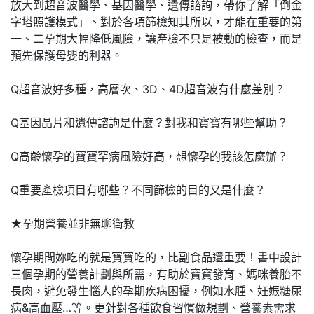
放大到超音波醫學、基因醫學、遺傳諮詢，帶你了解「倒金
字塔照護模式」、對於各項篩檢知其所以，才能在重要的第
一、二孕期大幅降低風險，讓產檢不只是被動的檢查，而是
預先保護母嬰的利器。
Q超音波好多種，高層次、3D、4D超音波有什麼差別？
Q基因晶片和遺傳諮詢是什麼？對我和寶寶有哪些幫助？
Q高齡懷孕的寶寶罕病風險好高，想懷孕的我該怎麼辦？
Q重要產檢項目有哪些？不同篩檢的目的又是什麼？
★孕期營養並非無聊衛教
懷孕期間妳吃的就是寶寶吃的，比副食品還重要！書中設計
三個孕期的營養計劃與所需，有助於寶寶發育、媽咪養胎不
長肉，避免發生惱人的孕期疾病困擾，例如水腫、妊娠糖尿
病&高血壓…等。更針對各種飲食習慣做規劃、營養素需求