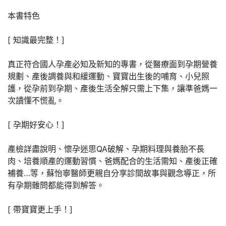
本書特色
[ 知識最完整！]
真正符合國人孕產必知及新知的專書，從醫療面到孕期營養
規劃、產後調養與和緩運動、寶寶出生後的哺育、小兒照
護，從孕前到孕期、產後生活全解只需上下集，讓準爸媽一
次讀懂不慌亂。
[ 孕期好安心！]
產檢詳盡說明、懷孕迷思QA破解、孕期料理與養胎不長
肉、培養順產的運動習慣、爸媽配合的生活需知、產後正確
補養…等，蘇怡寧醫師更親自分享診間故事與觀念導正，所
有孕期雜問都能得到解答。
[ 帶寶寶更上手！]