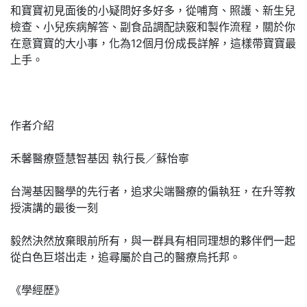
和寶寶初見面後的小疑問好多好多，從哺育、照護、新生兒
檢查、小兒疾病解答、副食品調配訣竅和製作流程，關於你
在意寶寶的大小事，化為12個月份成長詳解，這樣帶寶寶最
上手。
作者介紹
禾馨醫療暨慧智基因 執行長／蘇怡寧
台灣基因醫學的先行者，追求尖端醫療的偏執狂，在升等教
授演講的最後一刻
毅然決然放棄眼前所有，與一群具有相同理想的夥伴們一起
從白色巨塔出走，追尋屬於自己的醫療烏托邦。
《學經歷》