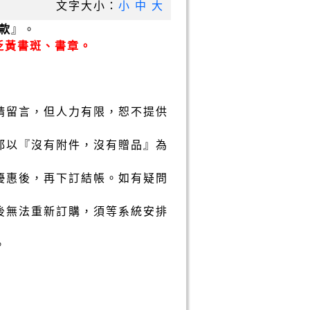
文字大小：
小
中
大
款
』。
泛黃書斑、書章。
請留言，但人力有限，恕不提供
都以『沒有附件，沒有贈品』為
優惠後，再下訂結帳。如有疑問
後無法重新訂購，須等系統安排
。