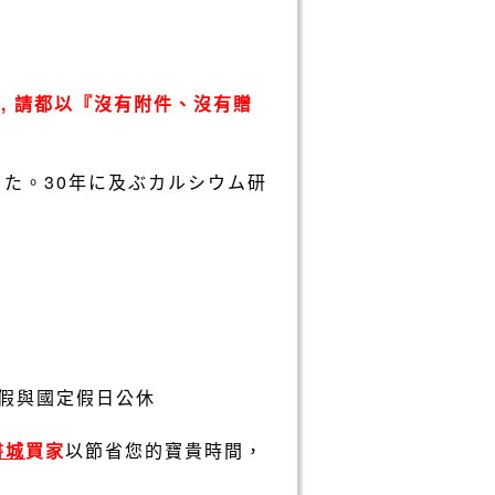
, 請都以『沒有附件、沒有贈
た。30年に及ぶカルシウム研
假與國定假日公休
書城
買家
以節省您的寶貴時間，