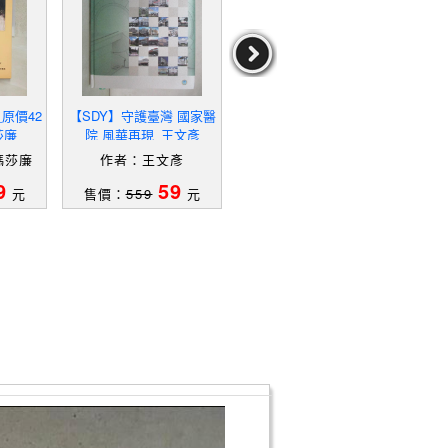
原價42
【SDY】守護臺灣 國家醫
【QDW】守護臺灣 國家
【S
莎廉
院 風華再現_王文彥
醫院 風華再現_王文彥
eidi
el
瑪莎廉
作者：王文彥
作者：王文彥
作者：
aro
9
59
59
元
售價：
559
元
售價：
559
元
售