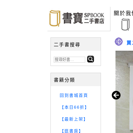
關於我
買
二手書搜尋
書籍分類
回到書城首頁
【本日66折】
【最新上架】
【逛書房】