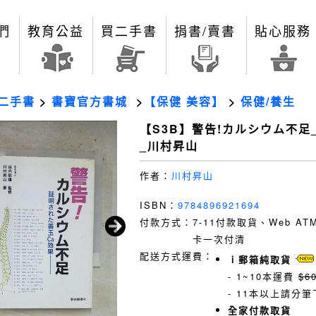
們
教育公益
買二手書
捐書/賣書
貼心服務
二手書
>
書寶官方書城
>
【保健 美容】
>
保健/養生
【S3B】警告!カルシウム不足
_川村昇山
作者：
川村昇山
ISBN：
9784896921694
付款方式：
7-11付款取貨、Web A
卡一次付清
配送方式運費：
ｉ郵箱純取貨
- 1~10本運費
$6
- 11本以上請分筆
全家付款取貨