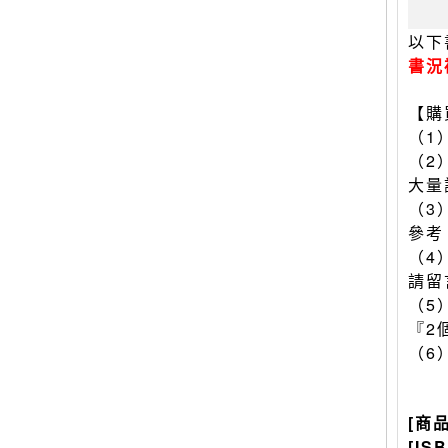
以下
書況
【購
（1
（2
大量
（3
參考
（4
請留
（5
『2
（6
[商
[IS