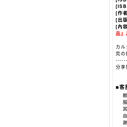
[IS
[作
[出
[內
品』
カル
究の
-----
分享
■客
敝