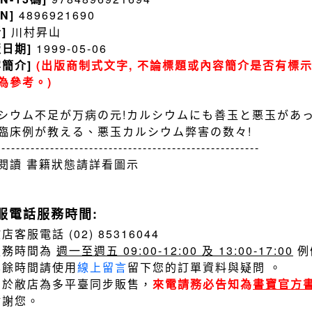
BN]
4896921690
者]
川村昇山
版日期]
1999-05-06
容簡介]
(出版商制式文字, 不論標題或內容簡介是否有標示
為參考。)
シウム不足が万病の元!カルシウムにも善玉と悪玉があっ
臨床例が教える、悪玉カルシウム弊害の数々!
------------------------------------------------------
閱讀 書籍狀態請詳看圖示
服電話服務時間:
店客服電話 (02) 85316044
服務時間為
週一至週五 09:00-12:00 及 13:00-17:00
例
其餘時間請使用
線上留言
留下您的訂單資料與疑問 。
由於敝店為多平臺同步販售，
來電請務必告知為
書寶官方
謝謝您。