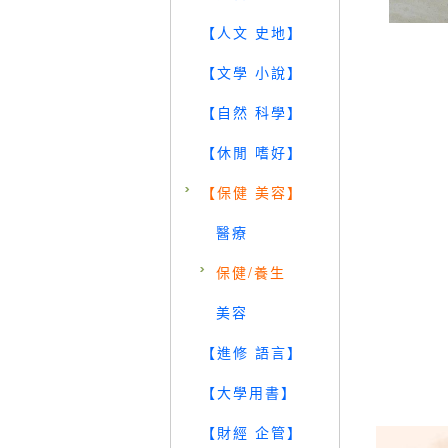
【人文 史地】
【文學 小說】
【自然 科學】
【休閒 嗜好】
【保健 美容】
醫療
保健/養生
美容
【進修 語言】
【大學用書】
【財經 企管】