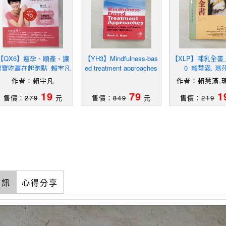
【QX6】瘦孕、順產、讓
【YH3】Mindfulness-bas
【XLP】哺乳全書_
寶寶吃贏在起跑點_賴宇凡
ed treatment approaches
0_賴慧滿, 瑪
[electronic resource] : c
作者：賴宇凡
作者：賴慧滿,
19
79
1
售價：
279
元
售價：
849
元
售價：
219
資訊
心得分享