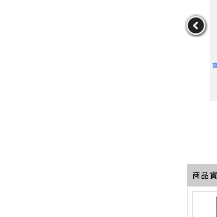
的第一本寶寶
【UGW】What to Expect
【QBL】新手爸媽的育兒
寶典_金永勳
the Second Year: From 1
大百科 1-從懷孕到生產_
2 to 24 Months_Murkoff,
安達知子/監修
金永勳
作者：Murkoff,HeidiEi
作者：安達知子/監修
He
senberg/Mazel,Sharon
39
10
19
元
售價：
389
元
售價：
169
元
商品