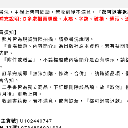
書況，主觀上皆可閱讀，若收到後不滿意，『
都可退書退
補充說明: D多處摺頁標籤、水痕、字跡、破損、髒污、
買須知】
）照片皆為現貨實際拍攝，請參書況說明。
）『賣場標題、內容簡介』為出版社原本資料，若有疑問
詢問。
）『附件或贈品』，不論標題或內容簡介是否有標示，請
。
）訂單完成即『無法加購、修改、合併』，請確認品項、
言告知。
）二手書皆為獨立商品，下訂即刪除該品項，故『取消』
個月後』重新上架。
）收到書籍後，若不滿意，或有缺漏，『都可退書退款』
品主貨號]
U102440747
BN-13碼]
9784896921694