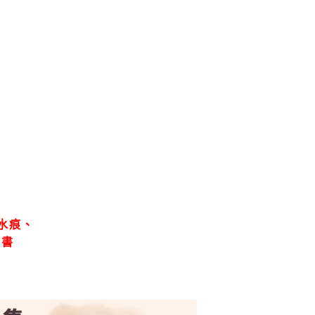
水痕、
、書