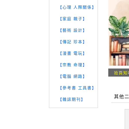
【心理 人際關係】
【家庭 親子】
【藝術 設計】
【傳記 珍本】
【漫畫 電玩】
【宗教 命理】
拾頁知
【電腦 網路】
【參考書 工具書】
其他
【雜誌期刊】