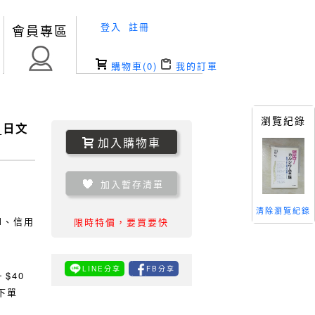
登入
註冊
會員專區
購物車(
0
)
我的訂單
瀏覽紀錄
_日文
加入購物車
加入暫存清單
清除瀏覽紀錄
TM、信用
限時特價，要買要快
LINE分享
FB分享
0
$40
下單