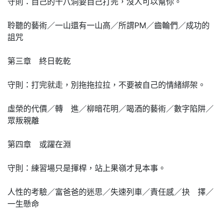
守則：自己的十八洞要自己打完，沒人可以幫你。
聆聽的藝術／一山還有一山高／所謂PM／齒輪們／成功的
詛咒
第三章 終日乾乾
守則：打完就走，別拖拖拉拉，不要被自己的情緒綁架。
虛榮的代價／轉 進／柳暗花明／喝酒的藝術／數字陷阱／
眾叛親離
第四章 或躍在淵
守則：練習場只是揮桿，站上果嶺才見本事。
人性的考驗／富爸爸的迷思／失速列車／責任感／抉 擇／
一生懸命