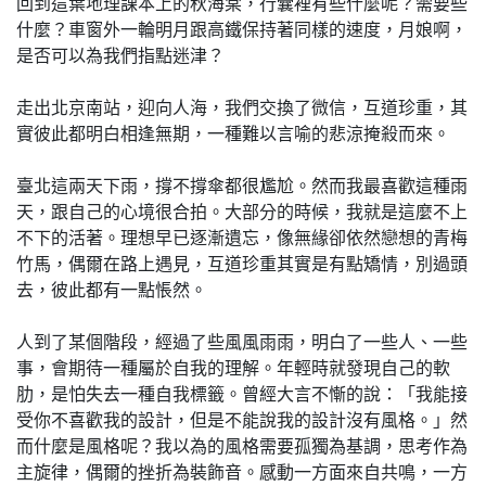
回到這葉地理課本上的秋海棠，行囊裡有些什麼呢？需要些
什麼？車窗外一輪明月跟高鐵保持著同樣的速度，月娘啊，
是否可以為我們指點迷津？
走出北京南站，迎向人海，我們交換了微信，互道珍重，其
實彼此都明白相逢無期，一種難以言喻的悲涼掩殺而來。
臺北這兩天下雨，撐不撐傘都很尷尬。然而我最喜歡這種雨
天，跟自己的心境很合拍。大部分的時候，我就是這麼不上
不下的活著。理想早已逐漸遺忘，像無緣卻依然戀想的青梅
竹馬，偶爾在路上遇見，互道珍重其實是有點矯情，別過頭
去，彼此都有一點悵然。
人到了某個階段，經過了些風風雨雨，明白了一些人、一些
事，會期待一種屬於自我的理解。年輕時就發現自己的軟
肋，是怕失去一種自我標籤。曾經大言不慚的說：「我能接
受你不喜歡我的設計，但是不能說我的設計沒有風格。」然
而什麼是風格呢？我以為的風格需要孤獨為基調，思考作為
主旋律，偶爾的挫折為裝飾音。感動一方面來自共鳴，一方