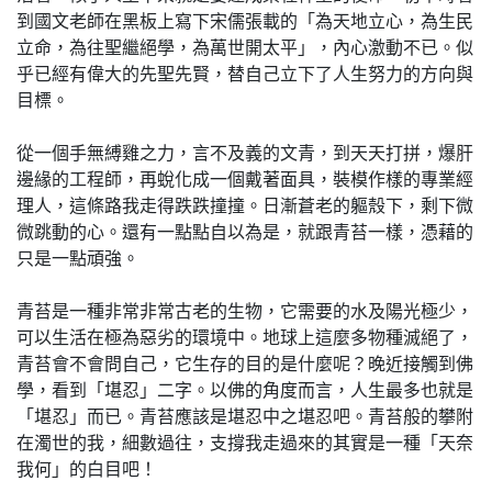
到國文老師在黑板上寫下宋儒張載的「為天地立心，為生民
立命，為往聖繼絕學，為萬世開太平」，內心激動不已。似
乎已經有偉大的先聖先賢，替自己立下了人生努力的方向與
目標。
從一個手無縛雞之力，言不及義的文青，到天天打拼，爆肝
邊緣的工程師，再蛻化成一個戴著面具，裝模作樣的專業經
理人，這條路我走得跌跌撞撞。日漸蒼老的軀殼下，剩下微
微跳動的心。還有一點點自以為是，就跟青苔一樣，憑藉的
只是一點頑強。
青苔是一種非常非常古老的生物，它需要的水及陽光極少，
可以生活在極為惡劣的環境中。地球上這麼多物種滅絕了，
青苔會不會問自己，它生存的目的是什麼呢？晚近接觸到佛
學，看到「堪忍」二字。以佛的角度而言，人生最多也就是
「堪忍」而已。青苔應該是堪忍中之堪忍吧。青苔般的攀附
在濁世的我，細數過往，支撐我走過來的其實是一種「天奈
我何」的白目吧！