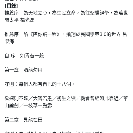
[目錄]
推薦序 為天地立心，為生民立命，為往聖繼絕學，為萬世
開太平 楊光磊
推薦序 讀《陪你飛一程》，飛翔於民國學案3.0的世界 呂
榮海
自 序 如青苔一般
第一章 潛龍勿用
守則：每個人都有自己的十八洞。
欲速則不達／大智若愚／初生之犢／機會曾經如此靠近／華
山論劍／一枝草一點露
第二章 見龍在田