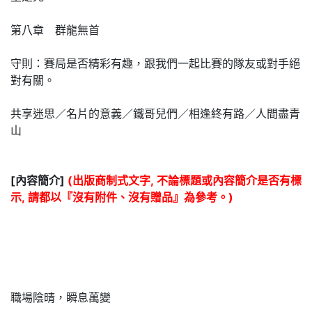
第八章 群龍無首
守則：賽局是否精彩有趣，跟我們一起比賽的隊友或對手絕
對有關。
共享迷思／名片的意義／鐵哥兒們／相逢終有路／人間盡青
山
[內容簡介]
(出版商制式文字, 不論標題或內容簡介是否有標
示, 請都以『沒有附件、沒有贈品』為參考。)
職場陰晴，瞬息萬變