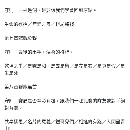
守則：一桿進洞，是要讓我們學會回到原點。
生命的存摺／無錨之舟／棋局將殘
第七章龍戰於野
守則：最後的出手，溫柔的推桿。
乾坤之爭／是戰是和／是去是留／是左是右／是真是假／是
生是死
第八章群龍無首
守則：賽局是否精彩有趣，跟我們一起比賽的隊友或對手絕
對有關。
共享迷思／名片的意義／鐵哥兒們／相逢終有路／人間盡青
山)