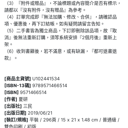
（3）『附件或贈品』，不論標題或內容簡介是否有標示，
請都以『沒有附件，沒有贈品』為參考。
（4）訂單完成即『無法加購、修改、合併』，請確認品
項、優惠後，再下訂結帳。如有疑問請留言告知。
（5）二手書皆為獨立商品，下訂即刪除該品項，故『取
消』後無法重新訂購，須等系統安排『2個月後』重新上
架。
（6）收到書籍後，若不滿意，或有缺漏，『都可退書退
款』。
[商品主貨號]
U102441534
[ISBN-13碼]
9789571466514
[ISBN]
9571466514
[作者]
夏研
[出版社]
三民
[出版日期]
2019/06/21
[裝訂/規格]
平裝 / 296頁 / 15 x 21 x 1.48 cm / 普通級 /
雙色印刷 / 初版