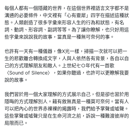
每個人都有一個隱藏的世界，在這個世界裡語言文字都不是
溝通的必要條件，中文裡有「心有靈犀」四字在描述這種狀
態。人類創造了很多字彙來形容人生的行為和狀態，有名
詞、動詞、形容詞、副詞等等。為了讓你瞭解，也只好用這
些字彙來說說我的故事，當真是一種無可奈何的事。
也許有一天有一種儀器，像X光一樣，掃描一次就可以把一
生的悲歡離合轉換成文字，人與人依然各有背景，各自以自
己的方式理解朋友和敵人。上世紀七○年代有一首歌
〈Sound of Silence〉，如果你聽過，也許可以更瞭解我要
說的故事。
我們習於用一個大家理解的方式展示自己，但是卻也習於用
隱晦的方式理解別人。藉有敘無真是一種莫可奈何。當有人
可以把內心的世界赤裸裸的揭露時，我們給予掌聲或噓聲。
這些掌聲或噓聲只是在生命河流之前，訴說一種難渡彼岸的
局限而已。