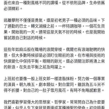
面也來自一種對風格不同的讚嘆。從不依附品牌，生命依舊
必須精彩。
逃離攀附不僅僅是勇氣，還是初老男子一種必須的品味。下
了通勤的巴士，轉文湖線之前，一杯特調咖啡，一個花生貝
果，開始我的一天。通常這是天氣不好的時候，也是我開始
嘗試跟自己對話的時候。
這些年如麻瓜般在職場的浪間穿梭，偶爾也有浪端馳騁的快
意，但大多數時候卻是必須盯住眼前的浪，在市場與技術的
快速變化中保持平衡。眼睛的餘光，還必須關注即將湧上來
的新浪，在失去平衡之前及時躍上。
上班前也要像一般上班女郎一樣塗脂抹粉，努力做一個專業
的演員。朝九晚五，劇本類似，對白雷同，雖說為五斗米不
得不折腰，對自己的一肚子雪月風花，有時不免略感歉意。
我們喜歡學習偉大的思想家、哲學家，常常問自己為什麼要
活著，似乎人生下來就是要達成某種神聖的使命。初中時看