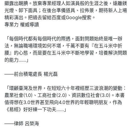
顯露出靦腆。放棄專業經理人如演員般的生涯之後，遠離鎂
光燈、卸下面具；在後台準備道具、拉佈景，期待新人上場
精彩演出。把過去留給百度或Google搜索。
專業力 權威導讀
「每個時代都有每個時代的際遇，面對問題始終是唯一辦
法，無論職場環境如何不堪，千萬不要有『在五斗米中折
腰』的心態，而是要在五斗米中不斷地學習，培養解決問題
的能力……」
——前台積電處長 楊光磊
「環顧臺灣及世界，在短短六十年裡經歷三波浪潮的變動：
農業社會(1.0)、工商社會(2.0)、資訊數位社會(3.0)。本書
值得想在3.0世界甚至飛向4.0世界的年輕聰明朋友，作為
《易經》好好練一下功夫……」
——律師 呂榮海