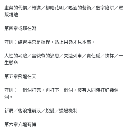
虛榮的代價／轉進／柳暗花明／喝酒的藝術／數字陷阱／眾
叛親離
第四章或躍在淵
守則：練習場只是揮桿，站上果嶺才見本事。
人性的考驗／富爸爸的迷思／失速列車／責任感／抉擇／一
生懸命
第五章飛龍在天
守則：一個洞打完，再打下一個洞，沒有人同時打好幾個
洞。
新局／後浪推前浪／蛻變／退場機制
第六章亢龍有悔