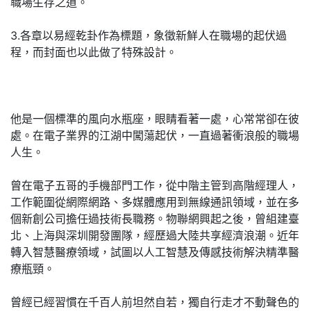
職場生存之道。
3.各章以易經乾卦作為標題，象徵新鮮人在職場的起伏過
程，而封面也以此做了特殊設計。
他是一個標準的風向水瓶座，眼睛看著一處，心常常卻在彼
處。在電子業界的江湖中闖蕩起伏，一直過著衝浪般的職場
人生。
曾在電子五哥的手機部門工作，從中階主管到高階經理人，
工作範圍從網際網路、多媒體應用到無線通訊領域，並在多
個新創公司擔任過技術長職務。物聯網興起之後，曾組建臺
北、上海與深圳開發團隊，經歷過大陸共享經濟浪潮。近年
轉入智慧醫療領域，試圖以人工智慧及傳感技術解決精準醫
療瓶頸。
曾經已經習慣在千百人前坦然自若，獨自行走才不動聲色的