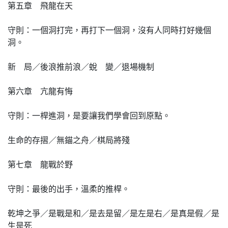
第五章 飛龍在天
守則：一個洞打完，再打下一個洞，沒有人同時打好幾個
洞。
新 局／後浪推前浪／蛻 變／退場機制
第六章 亢龍有悔
守則：一桿進洞，是要讓我們學會回到原點。
生命的存摺／無錨之舟／棋局將殘
第七章 龍戰於野
守則：最後的出手，溫柔的推桿。
乾坤之爭／是戰是和／是去是留／是左是右／是真是假／是
生是死