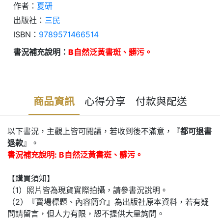
作者：
夏研
出版社：
三民
ISBN：
9789571466514
書況補充說明：
B自然泛黃書斑、髒污。
商品資訊
心得分享
付款與配送
以下書況，主觀上皆可閱讀，若收到後不滿意，『
都可退書
退款
』。
書況補充說明: B自然泛黃書斑、髒污。
【購買須知】
（1）照片皆為現貨實際拍攝，請參書況說明。
（2）『賣場標題、內容簡介』為出版社原本資料，若有疑
問請留言，但人力有限，恕不提供大量詢問。