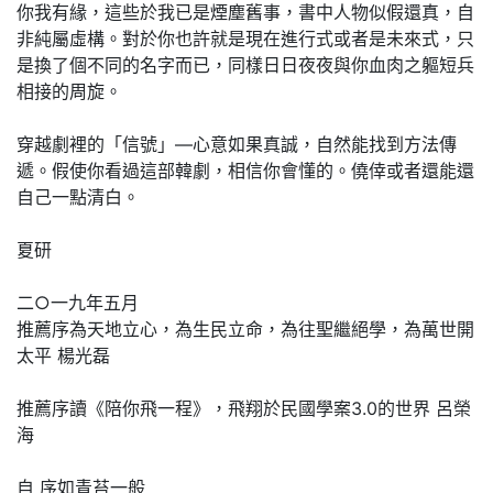
你我有緣，這些於我已是煙塵舊事，書中人物似假還真，自
非純屬虛構。對於你也許就是現在進行式或者是未來式，只
是換了個不同的名字而已，同樣日日夜夜與你血肉之軀短兵
相接的周旋。
穿越劇裡的「信號」—心意如果真誠，自然能找到方法傳
遞。假使你看過這部韓劇，相信你會懂的。僥倖或者還能還
自己一點清白。
夏研
二○一九年五月
推薦序為天地立心，為生民立命，為往聖繼絕學，為萬世開
太平 楊光磊
推薦序讀《陪你飛一程》，飛翔於民國學案3.0的世界 呂榮
海
自 序如青苔一般