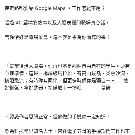
連走路都要靠 Google Maps ，工作怎能不用 ?
超過 40 篇精彩故事以及大膽表露的職場真心話，
若你恰好是職場菜鳥，這本就是專為你而寫的書！
「畢業後進入職場，你再也不是那個自由自在的學生。要有
心理準備，這是一場超級馬拉松，有高山峻嶺、炎熱沙漠、
橫阻急流；有時你有同伴，但更多時候你是獨自一人……戴
好鋼盔，拿好武器，準備放手一搏吧！」——夏研
不認識作者夏研正常，但他做的手機你一定知道！
身為科技業界知名人士，曾在電子五哥的手機部門工作也不