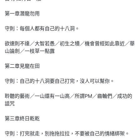
第一章潛龍勿用
守則：每個人都有自己的十八洞。
欲速則不達／大智若愚／初生之犢／機會曾經如此靠近／華
山論劍／一枝草一點露
第二章見龍在田
守則：自己的十八洞要自己打完，沒人可以幫你。
聆聽的藝術／一山還有一山高／所謂PM／齒輪們／成功的
詛咒
第三章終日乾乾
守則：打完就走，別拖拖拉拉，不要被自己的情緒綁架。