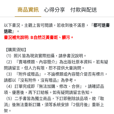
商品資訊
心得分享
付款與配送
以下書況，主觀上皆可閱讀，若收到後不滿意，『
都可退書
退款
』。
書況補充說明: B自然泛黃書斑、髒污。
【購買須知】
（1）照片皆為現貨實際拍攝，請參書況說明。
（2）『賣場標題、內容簡介』為出版社原本資料，若有疑
問請留言，但人力有限，恕不提供大量詢問。
（3）『附件或贈品』，不論標題或內容簡介是否有標示，
請都以『沒有附件，沒有贈品』為參考。
（4）訂單完成即『無法加購、修改、合併』，請確認品
項、優惠後，再下訂結帳。如有疑問請留言告知。
（5）二手書皆為獨立商品，下訂即刪除該品項，故『取
消』後無法重新訂購，須等系統安排『2個月後』重新上
架。