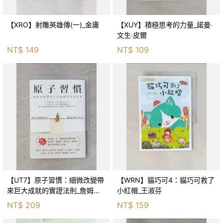
【XRO】射雕英雄傳(一)_金庸
【XUY】積極思考的力量_諾曼‧
文生‧皮爾
NT$
149
NT$
109
【UT7】原子習慣：細微改變帶
【WRN】貓巧可4：貓巧可救了
來巨大成就的實證法則_詹姆斯‧
小紅帽_王淑芬
克利爾, 蔡世偉
NT$
209
NT$
159