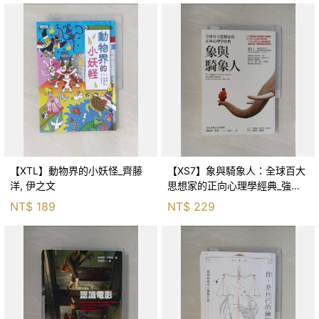
【XTL】動物界的小妖怪_齊藤
【XS7】象與騎象人：全球百大
洋, 伊之文
思想家的正向心理學經典_強納
森．海德, 李靜瑤
NT$
189
NT$
229