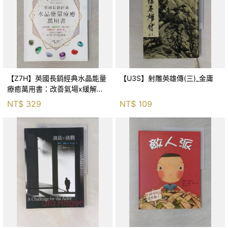
【Z7H】英國長銷經典水晶能量
【U3S】射雕英雄傳(三)_金庸
療癒萬用書：改善氣場x緩解疼
痛x穩定身心x增加財富x促進人
NT$
329
NT$
109
緣，250種水晶礦石給你最完整
的生活對策_菲利