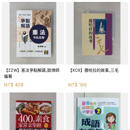
【ZZW】憲法爭點解讀_歐律師
【XC9】撒哈拉的故事_三毛
編著
NT$
409
NT$
199