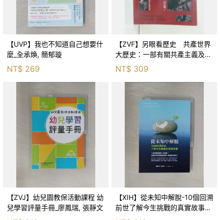
【UVP】我也不知道自己想要什
【ZVF】另眼看歷史 共產世界
麼_全承煥, 簡郁璇
大歷史：一部有關共產主義及共
產黨兩百年的興衰史_呂正理
NT$
269
NT$
309
【ZVJ】幼兒園教保活動課程 幼
【XIH】從未知中解脫-10個回溯
兒學習評量手冊_廖鳳瑞, 張靜文
前世了解今生挑戰的真實故事_
羅伯特．舒