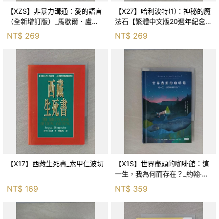
【XZS】非暴力溝通：愛的語言
【X27】哈利波特(1)：神秘的魔
（全新增訂版）_馬歇爾．盧森
法石【繁體中文版20週年紀念】
堡, 蕭寶森
_J.K.羅琳, 彭倩文
NT$
269
NT$
269
【X17】西藏生死書_索甲仁波切
【X1S】世界盡頭的咖啡館：這
一生，我為何而存在？_約翰‧史
崔勒基, Elsa
NT$
169
NT$
359