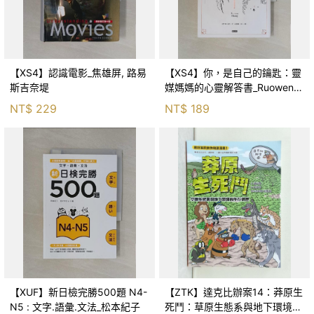
【XS4】認識電影_焦雄屏, 路易
【XS4】你，是自己的鑰匙：靈
斯吉奈堤
媒媽媽的心靈解答書_Ruowen
Huang
NT$
229
NT$
189
【XUF】新日檢完勝500題 N4-
【ZTK】達克比辦案14：莽原生
N5 : 文字.語彙.文法_松本紀子
死鬥：草原生態系與地下環境的