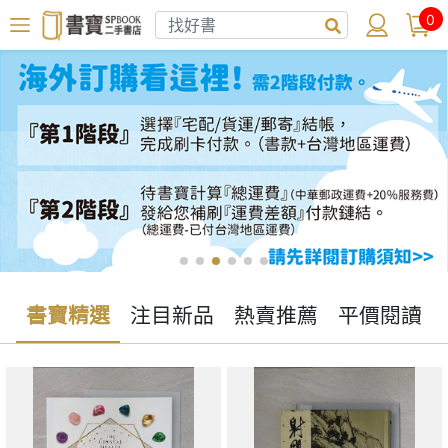
0
書寶精選
注目新品
熱賣推薦
平價閱讀