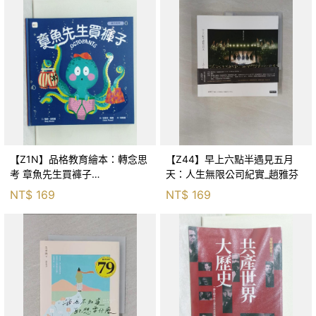
【Z1N】品格教育繪本：轉念思
【Z44】早上六點半遇見五月
考 章魚先生買褲子
天：人生無限公司紀實_趙雅芬
(Octopants)_蘇西‧西尼爾, 黃筱
NT$
169
NT$
169
茵