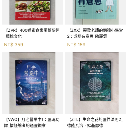
【ZVR】400道素食家常菜聖經
【ZXX】麗雲老師的閱讀小學堂
_楊桃文化
2：成語有意思_陳麗雲
NT$
359
NT$
159
【VWO】月老營業中1：靈魂功
【ZTL】生命之花的靈性法則2_
課_懷疑論者的通靈觀察
德隆瓦洛．默基瑟德