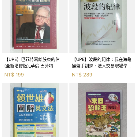
【UPE】巴菲特寫給股東的信
【UPE】波段的紀律：我在海龜
(全新增修版)_華倫‧巴菲特
操盤手訓練、法人交易現場學到
的進場、加碼、退場紀律，守住
NT$
199
NT$
289
紀律獲利至少50％_雷老闆