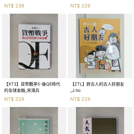
生存適應_柯智元
NT$
239
NT$
229
【XT3】貨幣戰爭5-後QE時代
【ZTL】胖古人的古人好朋友
的全球金融_宋鴻兵
_J.ho
NT$
229
NT$
229