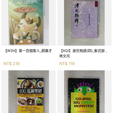
【W3H】第一百個客人_郝廣才
【XQI】源氏物語(四)_紫式部 ,
林文月
NT$
219
NT$
119