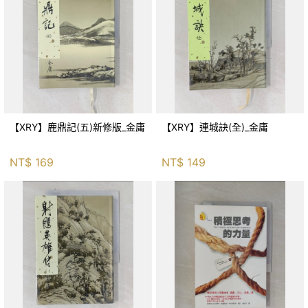
【XRY】鹿鼎記(五)新修版_金庸
【XRY】連城訣(全)_金庸
NT$
169
NT$
149