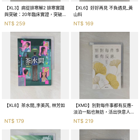
【XL3】病從排寒解2 排寒實踐
【XL6】好好再見 不負遇見_黃
與突破：20年臨床實證，突破排
山料
寒盲點，防治疫毒流感的中醫養
NT$
259
NT$
169
命方略！_李璧如
【XL8】茶水間_李美芮, 林芳如
【XMD】別對每件事都有反應-
淡泊一點也無妨，活出快意人生
的99個禪練習！_枡野俊明, 黃
NT$
179
NT$
219
薇嬪