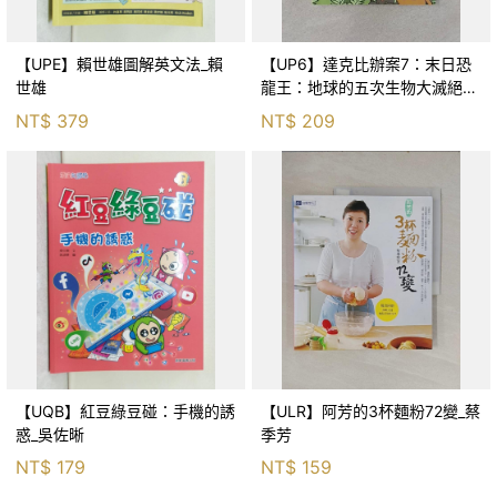
【UPE】賴世雄圖解英文法_賴
【UP6】達克比辦案7：末日恐
世雄
龍王：地球的五次生物大滅絕_
胡妙芬
NT$
379
NT$
209
【UQB】紅豆綠豆碰：手機的誘
【ULR】阿芳的3杯麵粉72變_蔡
惑_吳佐晰
季芳
NT$
179
NT$
159