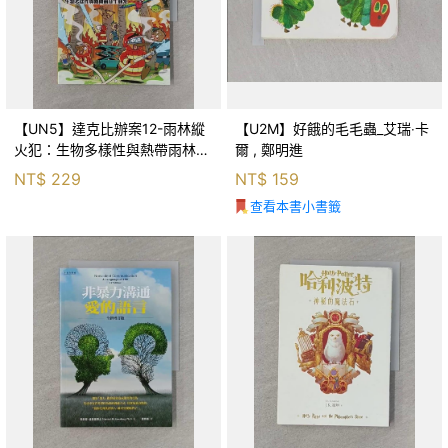
【UN5】達克比辦案12-雨林縱
【U2M】好餓的毛毛蟲_艾瑞‧卡
火犯：生物多樣性與熱帶雨林生
爾 , 鄭明進
態系_柯智元
NT$
229
NT$
159
查看本書小書籤