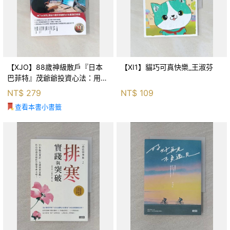
【XJO】88歲神級散戶『日本
【XI1】貓巧可真快樂_王淑芬
巴菲特』茂爺爺投資心法：用
「126法則」滾出18億円資產的
NT$
279
NT$
109
69年股海交易術_藤本茂, 賴惠
查看本書小書籤
鈴