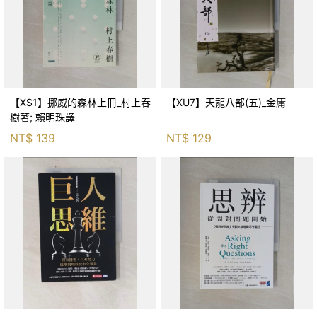
【XS1】挪威的森林上冊_村上春
【XU7】天龍八部(五)_金庸
樹著; 賴明珠譯
NT$
139
NT$
129