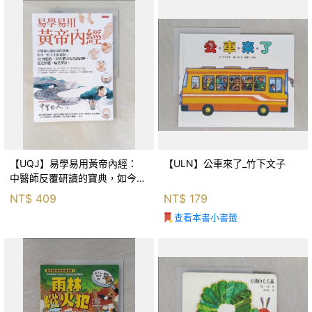
【UQJ】易學易用黃帝內經：
【ULN】公車來了_竹下文子
中醫師反覆研讀的寶典，如今一
般人也能實踐。12條經絡、365
NT$
409
NT$
179
個穴位白話詳解，經之所過，病
查看本書小書籤
之所治。_中里巴人