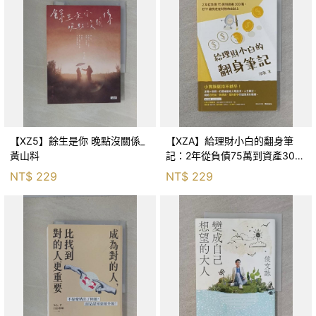
【XZ5】餘生是你 晚點沒關係_
【XZA】給理財小白的翻身筆
黃山料
記：2年從負債75萬到資產300
萬，ETF讓我走在財務自由路上_
NT$
229
NT$
229
鐵蛋