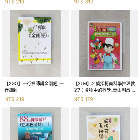
NT$
219
NT$
319
【XGO】一行禪師講金剛經_一
【XLM】名偵探柯南科學推理教
行禪師
室7：食物中的科學_青山剛昌,
Galileo工房, 黃薇嬪
NT$
219
NT$
179