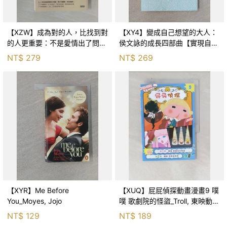
【XZW】成為對的人，比找到對
【XY4】變成自己想望的大人：
的人更重要：不是愛情出了問
侯文詠的成長四部曲【實現自
題，而是認知需要升級！_Mr. P
己】_侯文詠
NT$
279
NT$
269
【XYR】Me Before
【XUQ】屁屁偵探動畫漫畫9 噗
You_Moyes, Jojo
噗 歌劇院的怪盜_Troll, 東映動畫
株式會社, 張東君
NT$
129
NT$
189