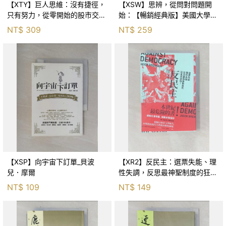
【XTY】巨人思維：沒有捷徑，
【XSW】思辨，從問對問題開
只有努力，從零開始的股市交易
始：【暢銷經典版】美國大學邏
員_巨人傑
輯思考聖經_尼爾．布朗, 史都
NT$
309
NT$
259
華．基里, 羅耀宗, 蔡宏明, 黃賓
星
【XSP】向宇宙下訂單_貝波
【XR2】反民主：選票失能、理
兒．摩爾
性失調，反思最神聖制度的狂亂
與神話！_傑森‧布倫南, 劉維人
NT$
109
NT$
149