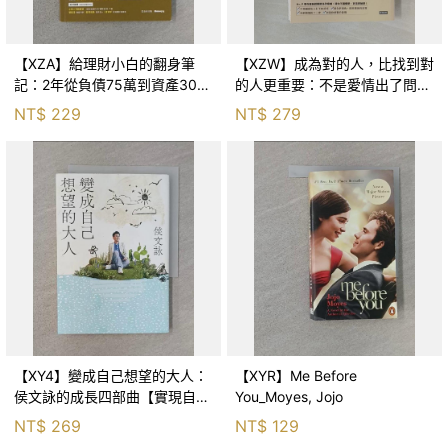
【XZA】給理財小白的翻身筆
【XZW】成為對的人，比找到對
記：2年從負債75萬到資產300
的人更重要：不是愛情出了問
萬，ETF讓我走在財務自由路上_
題，而是認知需要升級！_Mr. P
NT$
229
NT$
279
鐵蛋
【XY4】變成自己想望的大人：
【XYR】Me Before
侯文詠的成長四部曲【實現自
You_Moyes, Jojo
己】_侯文詠
NT$
269
NT$
129