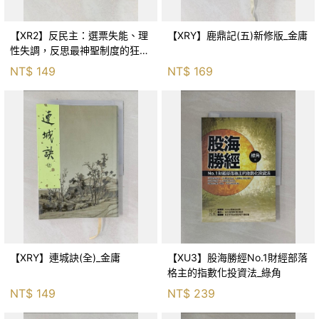
【XR2】反民主：選票失能、理
【XRY】鹿鼎記(五)新修版_金庸
性失調，反思最神聖制度的狂亂
與神話！_傑森‧布倫南, 劉維人
NT$
149
NT$
169
【XRY】連城訣(全)_金庸
【XU3】股海勝經No.1財經部落
格主的指數化投資法_綠角
NT$
149
NT$
239