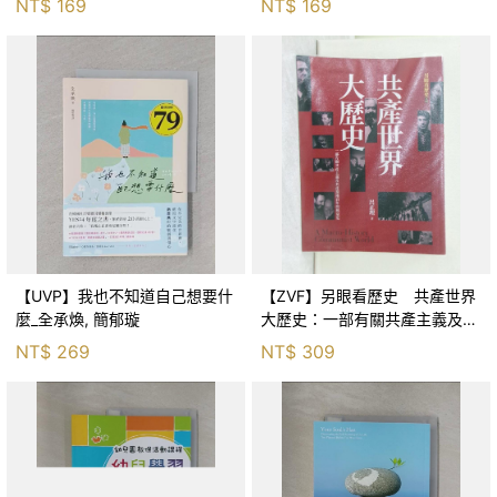
NT$
169
NT$
169
茵
【UVP】我也不知道自己想要什
【ZVF】另眼看歷史 共產世界
麼_全承煥, 簡郁璇
大歷史：一部有關共產主義及共
產黨兩百年的興衰史_呂正理
NT$
269
NT$
309