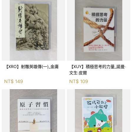
【XRO】射雕英雄傳(一)_金庸
【XUY】積極思考的力量_諾曼‧
文生‧皮爾
NT$
149
NT$
109