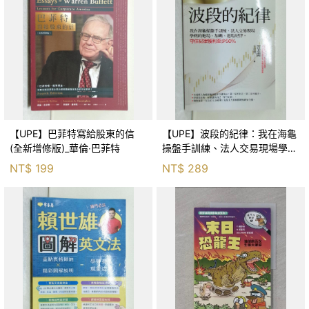
【UPE】巴菲特寫給股東的信
【UPE】波段的紀律：我在海龜
(全新增修版)_華倫‧巴菲特
操盤手訓練、法人交易現場學到
的進場、加碼、退場紀律，守住
NT$
199
NT$
289
紀律獲利至少50％_雷老闆