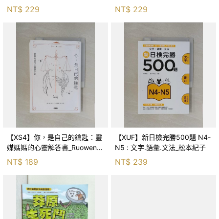
森．海德, 李靜瑤
NT$
229
NT$
229
【XS4】你，是自己的鑰匙：靈
【XUF】新日檢完勝500題 N4-
媒媽媽的心靈解答書_Ruowen
N5 : 文字.語彙.文法_松本紀子
Huang
NT$
189
NT$
239