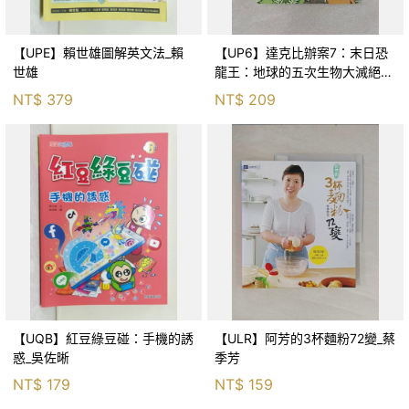
【UPE】賴世雄圖解英文法_賴
【UP6】達克比辦案7：末日恐
世雄
龍王：地球的五次生物大滅絕_
胡妙芬
NT$
379
NT$
209
【UQB】紅豆綠豆碰：手機的誘
【ULR】阿芳的3杯麵粉72變_蔡
惑_吳佐晰
季芳
NT$
179
NT$
159