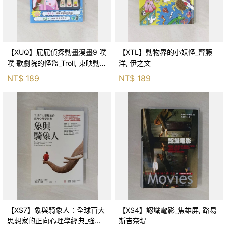
【XUQ】屁屁偵探動畫漫畫9 噗
【XTL】動物界的小妖怪_齊藤
噗 歌劇院的怪盜_Troll, 東映動畫
洋, 伊之文
株式會社, 張東君
NT$
189
NT$
189
【XS7】象與騎象人：全球百大
【XS4】認識電影_焦雄屏, 路易
思想家的正向心理學經典_強納
斯吉奈堤