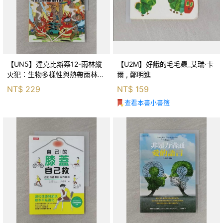
【UN5】達克比辦案12-雨林縱
【U2M】好餓的毛毛蟲_艾瑞‧卡
火犯：生物多樣性與熱帶雨林生
爾 , 鄭明進
態系_柯智元
NT$
229
NT$
159
查看本書小書籤