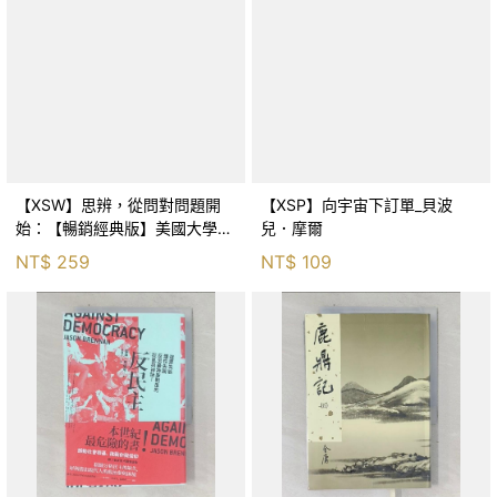
【XSW】思辨，從問對問題開
【XSP】向宇宙下訂單_貝波
始：【暢銷經典版】美國大學邏
兒．摩爾
輯思考聖經_尼爾．布朗, 史都
NT$
259
NT$
109
華．基里, 羅耀宗, 蔡宏明, 黃賓
星