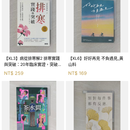
【XL3】病從排寒解2 排寒實踐
【XL6】好好再見 不負遇見_黃
與突破：20年臨床實證，突破排
山料
寒盲點，防治疫毒流感的中醫養
NT$
259
NT$
169
命方略！_李璧如