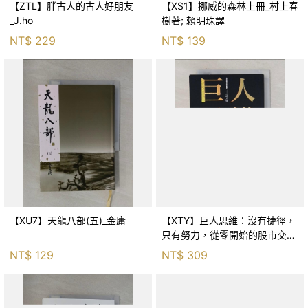
【ZTL】胖古人的古人好朋友
【XS1】挪威的森林上冊_村上春
_J.ho
樹著; 賴明珠譯
NT$
229
NT$
139
【XU7】天龍八部(五)_金庸
【XTY】巨人思維：沒有捷徑，
只有努力，從零開始的股市交易
員_巨人傑
NT$
129
NT$
309