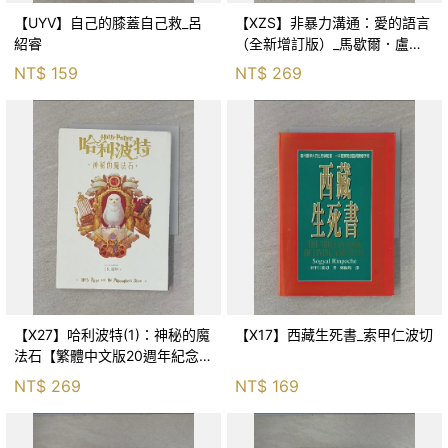
【UYV】自己的膝蓋自己救_呂
【XZS】非暴力溝通：愛的語言
紹睿
（全新增訂版）_馬歇爾．盧森
堡, 蕭寶森
NT$
159
NT$
269
【X27】哈利波特(1)：神秘的魔
【X17】西藏生死書_索甲仁波切
法石【繁體中文版20週年紀念】
_J.K.羅琳, 彭倩文
NT$
269
NT$
169