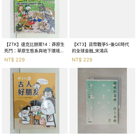
【ZTK】達克比辦案14：莽原生
【XT3】貨幣戰爭5-後QE時代
死鬥：草原生態系與地下環境的
的全球金融_宋鴻兵
生存適應_柯智元
NT$
229
NT$
229