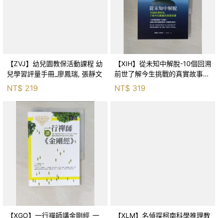
【ZVJ】幼兒園教保活動課程 幼
【XIH】從未知中解脫-10個回溯
兒學習評量手冊_廖鳳瑞, 張靜文
前世了解今生挑戰的真實故事_
羅伯特．舒
NT$
219
NT$
319
【XGO】一行禪師講金剛經_一
【XLM】名偵探柯南科學推理教