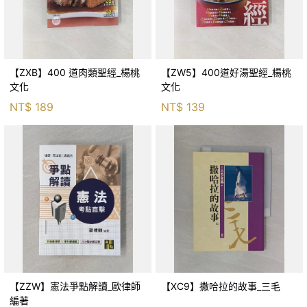
【ZXB】400 道肉類聖經_楊桃
【ZW5】400道好湯聖經_楊桃
文化
文化
NT$
189
NT$
139
【ZZW】憲法爭點解讀_歐律師
【XC9】撒哈拉的故事_三毛
編著