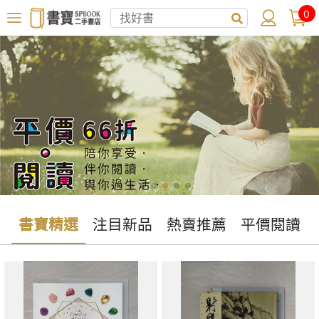
0
書寶精選
注目新品
熱賣推薦
平價閱讀