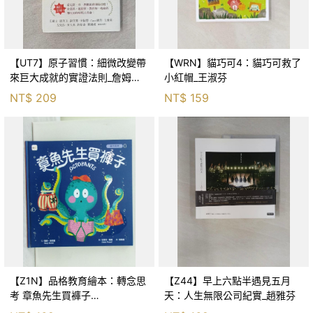
【UT7】原子習慣：細微改變帶
【WRN】貓巧可4：貓巧可救了
來巨大成就的實證法則_詹姆斯‧
小紅帽_王淑芬
克利爾, 蔡世偉
NT$
209
NT$
159
【Z1N】品格教育繪本：轉念思
【Z44】早上六點半遇見五月
考 章魚先生買褲子
天：人生無限公司紀實_趙雅芬
(Octopants)_蘇西‧西尼爾, 黃筱