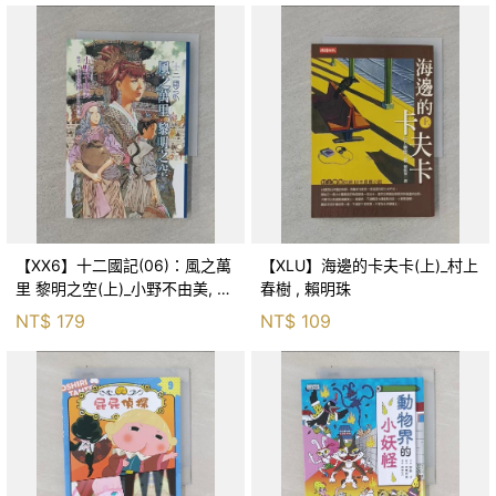
【XX6】十二國記(06)：風之萬
【XLU】海邊的卡夫卡(上)_村上
里 黎明之空(上)_小野不由美, 王
春樹 , 賴明珠
蘊潔
NT$
179
NT$
109