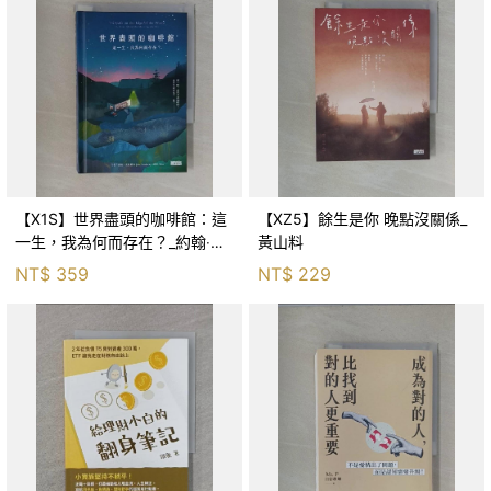
【X1S】世界盡頭的咖啡館：這
【XZ5】餘生是你 晚點沒關係_
一生，我為何而存在？_約翰‧史
黃山料
崔勒基, Elsa
NT$
359
NT$
229