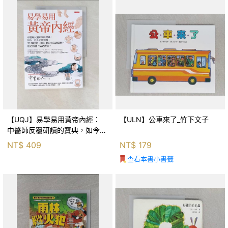
【UQJ】易學易用黃帝內經：
【ULN】公車來了_竹下文子
中醫師反覆研讀的寶典，如今一
般人也能實踐。12條經絡、365
NT$
409
NT$
179
個穴位白話詳解，經之所過，病
查看本書小書籤
之所治。_中里巴人