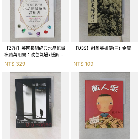
【Z7H】英國長銷經典水晶能量
【U3S】射雕英雄傳(三)_金庸
療癒萬用書：改善氣場x緩解疼
痛x穩定身心x增加財富x促進人
NT$
329
NT$
109
緣，250種水晶礦石給你最完整
的生活對策_菲利