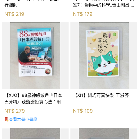
行禪師
室7：食物中的科學_青山剛昌,
Galileo工房, 黃薇嬪
NT$
219
NT$
179
【XJO】88歲神級散戶『日本
【XI1】貓巧可真快樂_王淑芬
巴菲特』茂爺爺投資心法：用
「126法則」滾出18億円資產的
NT$
279
NT$
109
69年股海交易術_藤本茂, 賴惠
查看本書小書籤
鈴