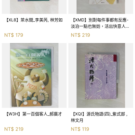
【XL8】茶水間_李美芮, 林芳如
【XMD】別對每件事都有反應-
淡泊一點也無妨，活出快意人生
的99個禪練習！_枡野俊明, 黃
NT$
179
NT$
219
薇嬪
【W3H】第一百個客人_郝廣才
【XQI】源氏物語(四)_紫式部 ,
林文月
NT$
219
NT$
119