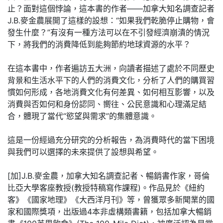
止？面對這個悖論，這本書的作者——加拿大知名調查記者
J.B.麥金農展開了這樣的設想：“如果我們乾脆停止購物，會
發生什麼？”有沒有一種方法可以在不引發經濟崩潰的情況
下，將我們的消費降低到能夠節約地球資源的水平？
在這本書中，作者遍訪五大洲，向讀者描述了處於不同歷史
背景和生活水平下的人們的消費文化，分析了人們的購買習
慣如何形成，各地消費文化有何差異、如何相互影響，以及
消費與否如何和身份認同、嚮往、公民意識和心理滿足結
合，體現了當代“慾望與需求”的集體意識。
這是一份經過充分研究的分析報告，為消費時代的當下困境
與我們可以選擇的未來提供了設想與希望。
[加]J.B.麥金農，加拿大知名調查記者、暢銷書作家，哥倫
比亞大學客座教授(教授特稿寫作課程)。作品見於《紐約
客》《國家地理》《大西洋月刊》等，曾獲眾多新聞業的國
家和國際獎項，出版過4本非虛構類書籍，包括加拿大暢銷