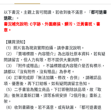
以下書況，主觀上皆可閱讀，若收到後不滿意，『
都可退書
退款
』。
書況補充說明: C字跡、外圍磨損、髒污、泛黃書斑、書
章。
【購買須知】
（1）照片皆為現貨實際拍攝，請參書況說明。
（2）『賣場標題、內容簡介』為出版社原本資料，若有疑
問請留言，但人力有限，恕不提供大量詢問。
（3）『附件或贈品』，不論標題或內容簡介是否有標示，
請都以『沒有附件，沒有贈品』為參考。
（4）訂單完成即『無法加購、修改、合併』，請確認品
項、優惠後，再下訂結帳。如有疑問請留言告知。
（5）二手書皆為獨立商品，下訂即刪除該品項，故『取
消』後無法重新訂購，須等系統安排『2個月後』重新上
架。
（6）收到書籍後，若不滿意，或有缺漏，『都可退書退