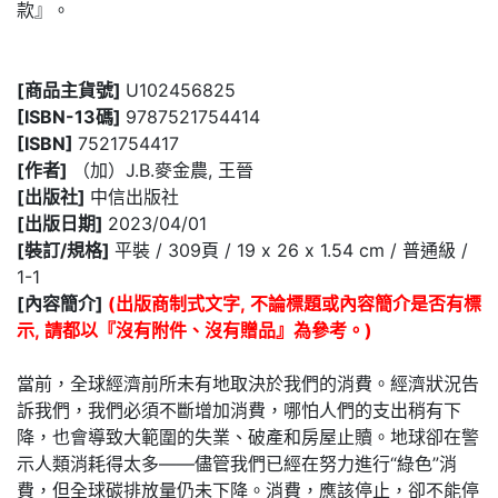
款』。
[商品主貨號]
U102456825
[ISBN-13碼]
9787521754414
[ISBN]
7521754417
[作者]
（加）J.B.麥金農, 王晉
[出版社]
中信出版社
[出版日期]
2023/04/01
[裝訂/規格]
平裝 / 309頁 / 19 x 26 x 1.54 cm / 普通級 /
1-1
[內容簡介]
(出版商制式文字, 不論標題或內容簡介是否有標
示, 請都以『沒有附件、沒有贈品』為參考。)
當前，全球經濟前所未有地取決於我們的消費。經濟狀況告
訴我們，我們必須不斷增加消費，哪怕人們的支出稍有下
降，也會導致大範圍的失業、破產和房屋止贖。地球卻在警
示人類消耗得太多——儘管我們已經在努力進行“綠色”消
費，但全球碳排放量仍未下降。消費，應該停止，卻不能停