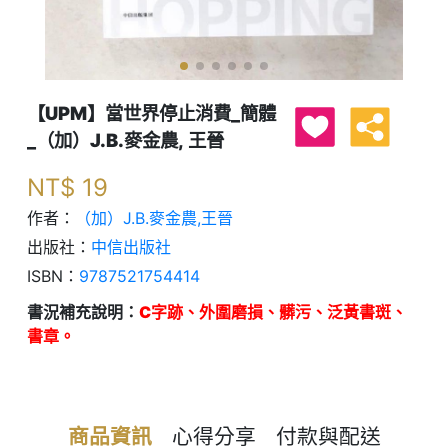
【UPM】當世界停止消費_簡體
_（加）J.B.麥金農, 王晉
NT$
19
作者：
（加）J.B.麥金農,王晉
出版社：
中信出版社
ISBN：
9787521754414
書況補充說明：
C字跡、外圍磨損、髒污、泛黃書斑、
書章。
商品資訊
心得分享
付款與配送