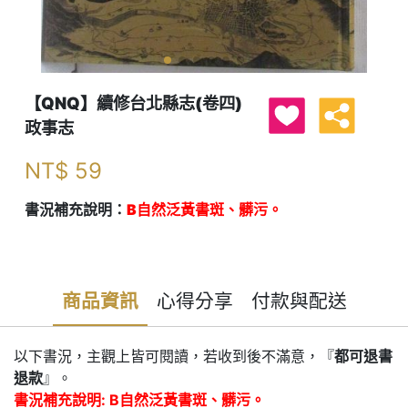
【QNQ】續修台北縣志(卷四)
政事志
NT$
59
書況補充說明：
B自然泛黃書斑、髒污。
商品資訊
心得分享
付款與配送
以下書況，主觀上皆可閱讀，若收到後不滿意，『
都可退書
退款
』。
書況補充說明: B自然泛黃書斑、髒污。