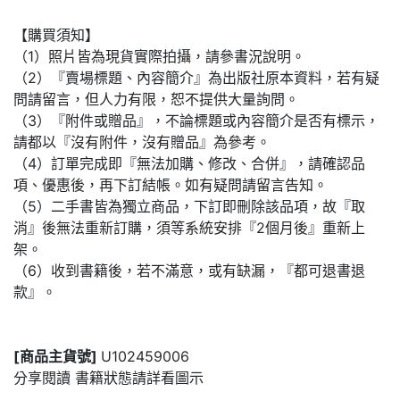
【購買須知】
（1）照片皆為現貨實際拍攝，請參書況說明。
（2）『賣場標題、內容簡介』為出版社原本資料，若有疑
問請留言，但人力有限，恕不提供大量詢問。
（3）『附件或贈品』，不論標題或內容簡介是否有標示，
請都以『沒有附件，沒有贈品』為參考。
（4）訂單完成即『無法加購、修改、合併』，請確認品
項、優惠後，再下訂結帳。如有疑問請留言告知。
（5）二手書皆為獨立商品，下訂即刪除該品項，故『取
消』後無法重新訂購，須等系統安排『2個月後』重新上
架。
（6）收到書籍後，若不滿意，或有缺漏，『都可退書退
款』。
[商品主貨號]
U102459006
分享閱讀 書籍狀態請詳看圖示