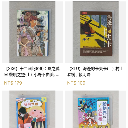
【XX6】十二國記(06)：風之萬
【XLU】海邊的卡夫卡(上)_村上
里 黎明之空(上)_小野不由美, 王
春樹 , 賴明珠
蘊潔
NT$
179
NT$
109