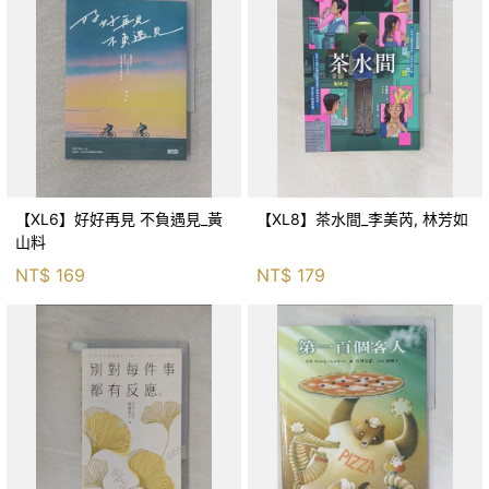
【XL6】好好再見 不負遇見_黃
【XL8】茶水間_李美芮, 林芳如
山料
NT$
169
NT$
179