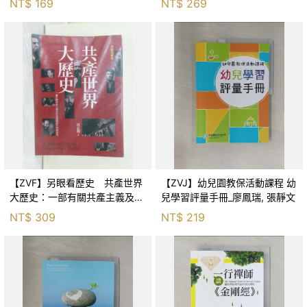
NT$
169
NT$
269
【ZVF】另眼看歷史 共產世界
【ZVJ】幼兒園教保活動課程 幼
大歷史：一部有關共產主義及共
兒學習評量手冊_廖鳳瑞, 張靜文
產黨兩百年的興衰史_呂正理
NT$
309
NT$
219