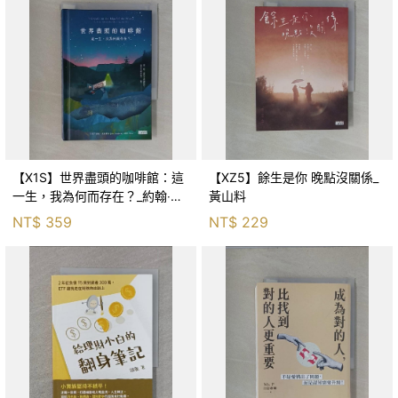
【X1S】世界盡頭的咖啡館：這
【XZ5】餘生是你 晚點沒關係_
一生，我為何而存在？_約翰‧史
黃山料
崔勒基, Elsa
NT$
359
NT$
229