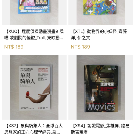
【XUQ】屁屁偵探動畫漫畫9 噗
【XTL】動物界的小妖怪_齊藤
噗 歌劇院的怪盜_Troll, 東映動畫
洋, 伊之文
株式會社, 張東君
NT$
189
NT$
189
【XS7】象與騎象人：全球百大
【XS4】認識電影_焦雄屏, 路易
思想家的正向心理學經典_強納
斯吉奈堤