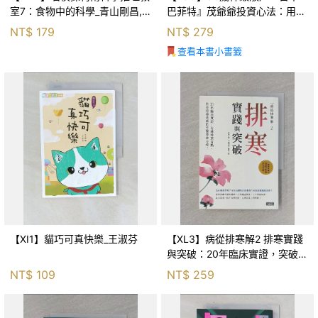
室7：食物中的科學_青山剛昌,
巴菲特』茂爺爺投資心法：用
Galileo工房, 黃薇嬪
「126法則」滾出18億円資產的
NT$
179
NT$
279
69年股海交易術_藤本茂, 賴惠
查看本書小書籤
鈴
【XI1】貓巧可真快樂_王淑芬
【XL3】病從排寒解2 排寒實踐
與突破：20年臨床實證，突破排
寒盲點，防治疫毒流感的中醫養
NT$
109
NT$
259
命方略！_李璧如