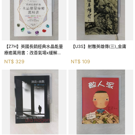
【Z7H】英國長銷經典水晶能量
【U3S】射雕英雄傳(三)_金庸
療癒萬用書：改善氣場x緩解疼
痛x穩定身心x增加財富x促進人
NT$
329
NT$
109
緣，250種水晶礦石給你最完整
的生活對策_菲利