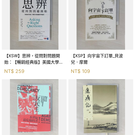
【XSW】思辨，從問對問題開
【XSP】向宇宙下訂單_貝波
始：【暢銷經典版】美國大學邏
兒．摩爾
輯思考聖經_尼爾．布朗, 史都
NT$
259
NT$
109
華．基里, 羅耀宗, 蔡宏明, 黃賓
星