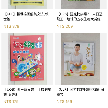
【UPE】賴世雄圖解英文法_賴
【UP6】達克比辦案7：末日恐
世雄
龍王：地球的五次生物大滅絕_
胡妙芬
NT$
379
NT$
209
【UQB】紅豆綠豆碰：手機的誘
【ULR】阿芳的3杯麵粉72變_蔡
惑_吳佐晰
季芳
NT$
179
NT$
159