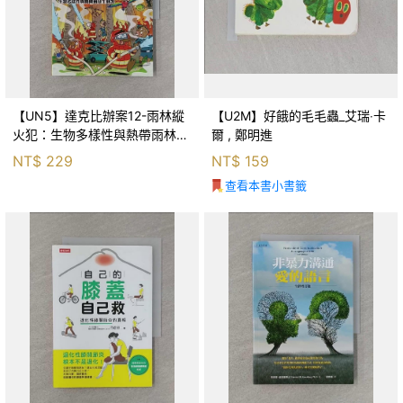
【UN5】達克比辦案12-雨林縱
【U2M】好餓的毛毛蟲_艾瑞‧卡
火犯：生物多樣性與熱帶雨林生
爾 , 鄭明進
態系_柯智元
NT$
229
NT$
159
查看本書小書籤