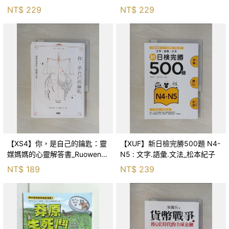
森．海德, 李靜瑤
NT$
229
NT$
229
【XS4】你，是自己的鑰匙：靈
【XUF】新日檢完勝500題 N4-
媒媽媽的心靈解答書_Ruowen
N5 : 文字.語彙.文法_松本紀子
Huang
NT$
189
NT$
239