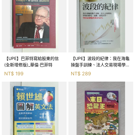
【UPE】巴菲特寫給股東的信
【UPE】波段的紀律：我在海龜
(全新增修版)_華倫‧巴菲特
操盤手訓練、法人交易現場學到
的進場、加碼、退場紀律，守住
NT$
199
NT$
289
紀律獲利至少50％_雷老闆