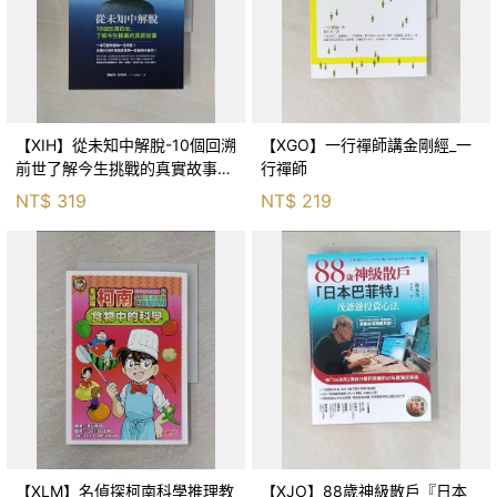
【XIH】從未知中解脫-10個回溯
【XGO】一行禪師講金剛經_一
前世了解今生挑戰的真實故事_
行禪師
羅伯特．舒
NT$
319
NT$
219
【XLM】名偵探柯南科學推理教
【XJO】88歲神級散戶『日本