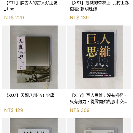
【ZTL】胖古人的古人好朋友
【XS1】挪威的森林上冊_村上春
_J.ho
樹著; 賴明珠譯
NT$
229
NT$
139
【XU7】天龍八部(五)_金庸
【XTY】巨人思維：沒有捷徑，
只有努力，從零開始的股市交易
員_巨人傑
NT$
129
NT$
309