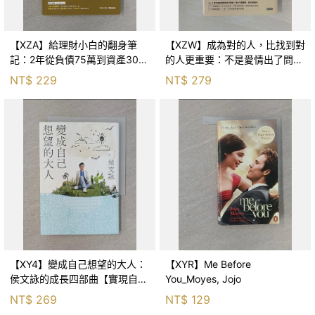
【XZA】給理財小白的翻身筆
【XZW】成為對的人，比找到對
記：2年從負債75萬到資產300
的人更重要：不是愛情出了問
萬，ETF讓我走在財務自由路上_
題，而是認知需要升級！_Mr. P
NT$
229
NT$
279
鐵蛋
【XY4】變成自己想望的大人：
【XYR】Me Before
侯文詠的成長四部曲【實現自
You_Moyes, Jojo
己】_侯文詠
NT$
269
NT$
129