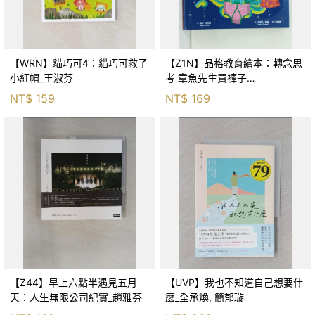
【WRN】貓巧可4：貓巧可救了
【Z1N】品格教育繪本：轉念思
小紅帽_王淑芬
考 章魚先生買褲子
(Octopants)_蘇西‧西尼爾, 黃筱
NT$
159
NT$
169
茵
【Z44】早上六點半遇見五月
【UVP】我也不知道自己想要什
天：人生無限公司紀實_趙雅芬
麼_全承煥, 簡郁璇