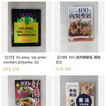
【ZZE】Go away, big green
【ZXB】400 道肉類聖經_楊桃
monster!_Emberley, Ed
文化
NT$
209
NT$
189