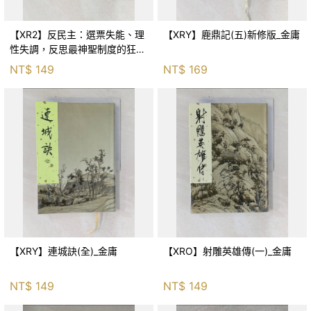
【XR2】反民主：選票失能、理
【XRY】鹿鼎記(五)新修版_金庸
性失調，反思最神聖制度的狂亂
與神話！_傑森‧布倫南, 劉維人
NT$
149
NT$
169
【XRY】連城訣(全)_金庸
【XRO】射雕英雄傳(一)_金庸
NT$
149
NT$
149