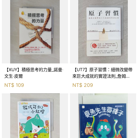
【XUY】積極思考的力量_諾曼‧
【UT7】原子習慣：細微改變帶
文生‧皮爾
來巨大成就的實證法則_詹姆斯‧
克利爾, 蔡世偉
NT$
109
NT$
209