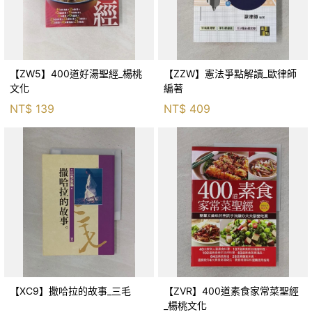
【ZW5】400道好湯聖經_楊桃
【ZZW】憲法爭點解讀_歐律師
文化
編著
NT$
139
NT$
409
【XC9】撒哈拉的故事_三毛
【ZVR】400道素食家常菜聖經
_楊桃文化