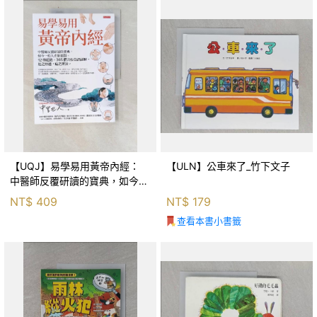
【UQJ】易學易用黃帝內經：
【ULN】公車來了_竹下文子
中醫師反覆研讀的寶典，如今一
般人也能實踐。12條經絡、365
NT$
409
NT$
179
個穴位白話詳解，經之所過，病
查看本書小書籤
之所治。_中里巴人