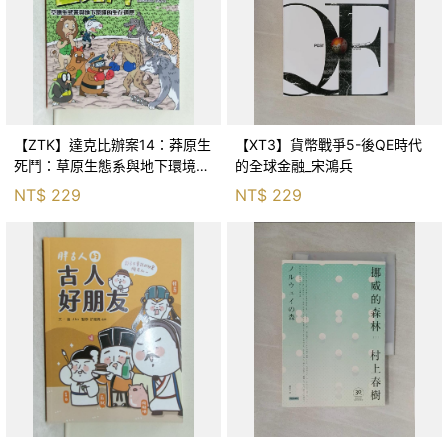
【ZTK】達克比辦案14：莽原生
【XT3】貨幣戰爭5-後QE時代
死鬥：草原生態系與地下環境的
的全球金融_宋鴻兵
生存適應_柯智元
NT$
229
NT$
229