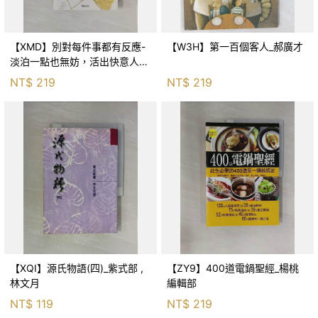
【XMD】別對每件事都有反應-
【W3H】第一百個客人_郝廣才
淡泊一點也無妨，活出快意人生
的99個禪練習！_枡野俊明, 黃
NT$
219
NT$
219
薇嬪
【XQI】源氏物語(四)_紫式部 ,
【ZY9】400道電鍋聖經_楊桃
林文月
編輯部
NT$
119
NT$
219