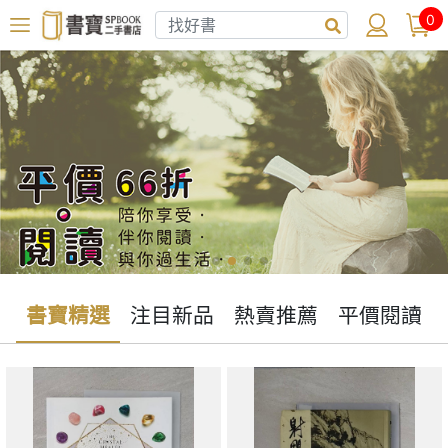
0
書寶精選
注目新品
熱賣推薦
平價閱讀