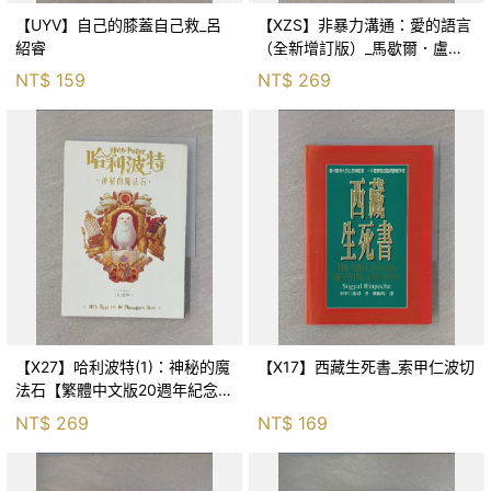
【UYV】自己的膝蓋自己救_呂
【XZS】非暴力溝通：愛的語言
紹睿
（全新增訂版）_馬歇爾．盧森
堡, 蕭寶森
NT$
159
NT$
269
【X27】哈利波特(1)：神秘的魔
【X17】西藏生死書_索甲仁波切
法石【繁體中文版20週年紀念】
_J.K.羅琳, 彭倩文
NT$
269
NT$
169